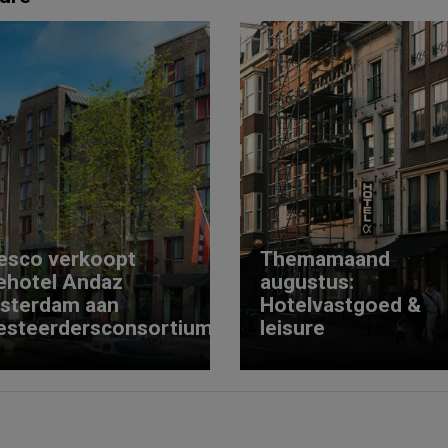
esco verkoopt
Themamaand
ehotel Andaz
augustus:
sterdam aan
Hotelvastgoed &
esteerdersconsortium
leisure