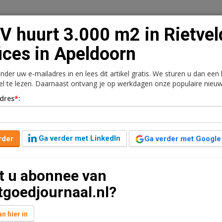
 huurt 3.000 m2 in Rietvel
ices in Apeldoorn
onder uw e-mailadres in en lees dit artikel gratis. We sturen u dan een
n
Vacaturebank
Contact
Abonnementen
kel te lezen. Daarnaast ontvang je op werkdagen onze populaire nieuw
dres
*
:
rkt
Kantoren
Retail
Logistiek
Juridisch | Fiscaa
n Rietveld Offices in
Ga verder met LinkedIn
rder
Ga verder met Google
t u abonnee van
7 jaar geleden aangepast
1 minuut leestijd
tgoedjournaal.nl?
tiging openen in het kantoorgebouw aan het Rietveld
ime Equities een huurovereenkomst af voor ruim
n hier in