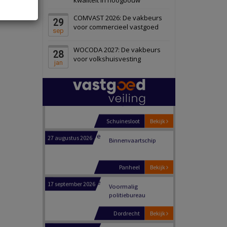
Schiedam
Bekijk
COMVAST 2026: De vakbeurs
29
22 september 2026
Attractiepark
voor commercieel vastgoed
sep
WOCODA 2027: De vakbeurs
28
Oranje
Bekijk
voor volkshuisvesting
jan
28 september 2026
Grootschalig
bedrijventerrein
Schuinesloot
Bekijk
27 augustus 2026
Binnenvaartschip
Panheel
Bekijk
17 september 2026
Voormalig
politiebureau
Dordrecht
Bekijk
17 september 2026
Voormalig
politiebureau