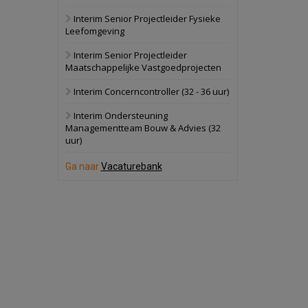
Interim Senior Projectleider Fysieke
Schuinesloot
Bekijk
Leefomgeving
27 augustus 2026
Binnenvaartschip
Interim Senior Projectleider
Maatschappelijke Vastgoedprojecten
Panheel
Bekijk
Interim Concerncontroller (32 - 36 uur)
17 september 2026
Voormalig
Interim Ondersteuning
politiebureau
Managementteam Bouw & Advies (32
uur)
Dordrecht
Bekijk
17 september 2026
Ga naar
Vacaturebank
Voormalig
politiebureau
Hilversum
Bekijk
17 september 2026
Voormalig
politiebureau
Zaandam
Bekijk
8 september 2026
Zorgcomplex