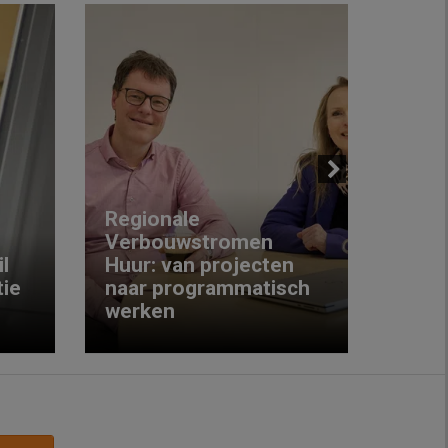
Next
Regionale
Verbouwstromen
‘We w
l
Huur: van projecten
koop
ie
naar programmatisch
gewo
werken
krijg