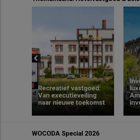
Previous
Inv
e
Recreatief vastgoed:
lux
t met
Van executieveiling
Am
naar nieuwe toekomst
inv
WOCODA Special 2026