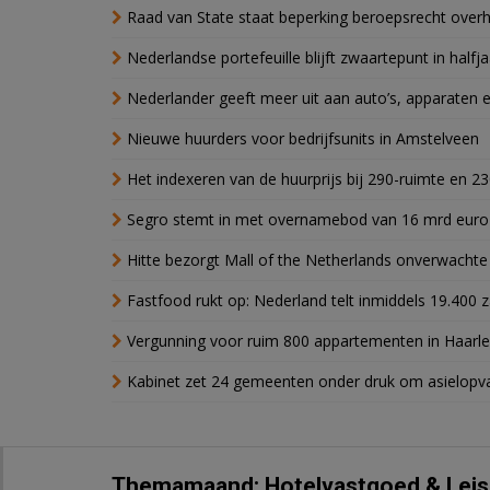
Raad van State staat beperking beroepsrecht over
Nederlandse portefeuille blijft zwaartepunt in halfja
Nederlander geeft meer uit aan auto’s, apparaten 
Nieuwe huurders voor bedrijfsunits in Amstelveen
Het indexeren van de huurprijs bij 290-ruimte en 2
Segro stemt in met overnamebod van 16 mrd euro
Hitte bezorgt Mall of the Netherlands onverwacht
Fastfood rukt op: Nederland telt inmiddels 19.400 
Vergunning voor ruim 800 appartementen in Haarlem
Kabinet zet 24 gemeenten onder druk om asielopva
Themamaand: Hotelvastgoed & Leis