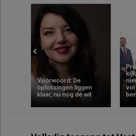
Previous
ng:
Pro
kij
Voorwoord: De
nie
ke
oplossingen liggen
vol
klaar, nu nog de wil
ben