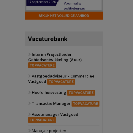
Hilversum
Bekijk
17 september 2026
BEKIJK HET VOLLEDIGE AANBOD
Voormalig
politiebureau
Zaandam
Bekijk
Vacaturebank
8 september 2026
Zorgcomplex
Interim Projectleider
Gebiedsontwikkeling (8 uur)
Zwanenburg
Bekijk
TOPVACATURE
6 oktober 2026
Transformatieobject
Vastgoedadviseur – Commercieel
Vastgoed
TOPVACATURE
Schiedam
Bekijk
Hoofd huisvesting
TOPVACATURE
22 september 2026
Attractiepark
Transactie Manager
TOPVACATURE
Assetmanager Vastgoed
Oranje
Bekijk
TOPVACATURE
28 september 2026
Grootschalig
Manager projecten
bedrijventerrein