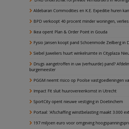
Aldebaran Commodities en K.E. Expeditie huren ka
BPD verkoopt 40 procent minder woningen, verlies
Ikea opent Plan & Order Point in Gouda
Fysio Jansen koopt pand Schoenmode Zeilberg in 
Siebel Juweliers huurt winkelruimte in Cityplaza Ni
Drugs aangetroffen in uw (verhuurde) pand? Afde
burgemeester
PGGM neemt risico op Poolse vastgoedleningen va
Impact Fit sluit huurovereenkomst in Utrecht
SportCity opent nieuwe vestiging in Doetinchem
Portaal: 'Afschaffing winstbelasting maakt 3.000 e
197 miljoen euro voor omgeving hoogspanningspr