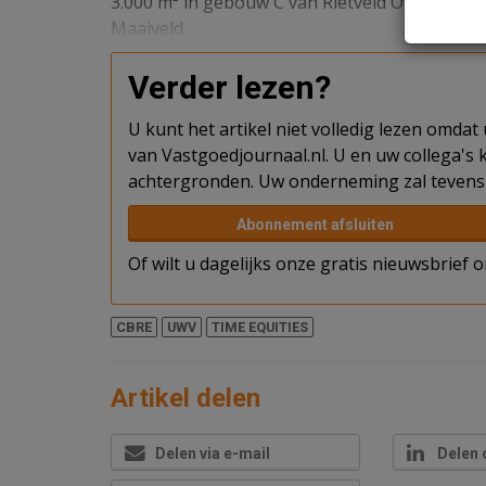
3.000 m² in gebouw C van Rietveld Offices, in
Maaiveld.
Verder lezen?
U kunt het artikel niet volledig lezen omda
van Vastgoedjournaal.nl. U en uw collega's k
achtergronden. Uw onderneming zal tevens 
Abonnement afsluiten
Of wilt u dagelijks onze gratis nieuwsbrief
CBRE
UWV
TIME EQUITIES
Artikel delen
Delen via e-mail
Delen 