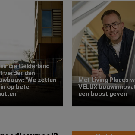
vincie Gelderland
kt verder dan
uwbouw: ‘We zetten
Met Living Places wi
 in op beter
VELUX bouwinnovat
utten’
een boost geven