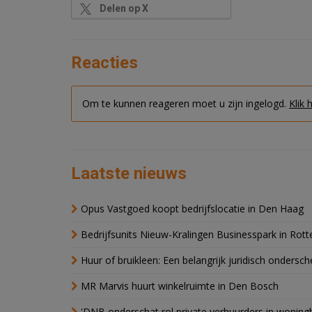
Delen op X
Reacties
Om te kunnen reageren moet u zijn ingelogd.
Klik 
Laatste nieuws
Opus Vastgoed koopt bedrijfslocatie in Den Haag
Bedrijfsunits Nieuw-Kralingen Businesspark in Rott
Huur of bruikleen: Een belangrijk juridisch ondersch
MR Marvis huurt winkelruimte in Den Bosch
'DNB onderschat rol private verhuurders in wonin