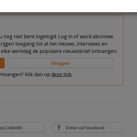
clusief 50 parkeerplaatsen op het naastgelegen
t u nog niet bent ingelogd. Log in of word abonnee
rijgen toegang tot al het nieuws, interviews en
elke werkdag de populaire nieuwsbrief ontvangen.
Inloggen
 ontvangen? Klik dan op
deze link
.
op LinkedIn
Delen op Facebook