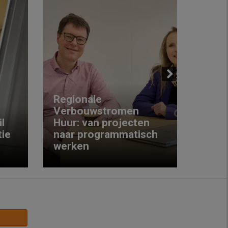
Next
Regionale
Verbouwstromen
‘We w
l
Huur: van projecten
koop
ie
naar programmatisch
gewo
werken
krijg