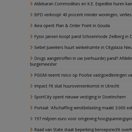
Aldebaran Commodities en K.E. Expeditie huren ka
BPD verkoopt 40 procent minder woningen, verlies
Ikea opent Plan & Order Point in Gouda
Fysio Jansen koopt pand Schoenmode Zeilberg in 
Siebel Juweliers huurt winkelruimte in Cityplaza Ni
Drugs aangetroffen in uw (verhuurde) pand? Afde
burgemeester
PGGM neemt risico op Poolse vastgoedleningen va
Impact Fit sluit huurovereenkomst in Utrecht
SportCity opent nieuwe vestiging in Doetinchem
Portaal: 'Afschaffing winstbelasting maakt 3.000 e
197 miljoen euro voor omgeving hoogspanningspr
Raad van State staat beperking beroepsrecht over