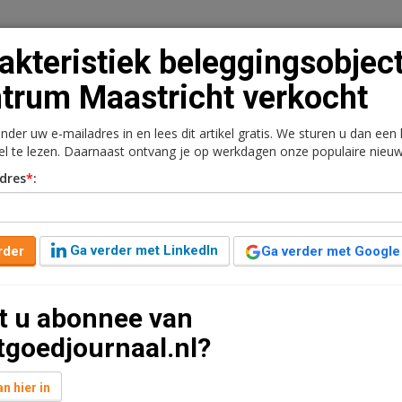
akteristiek beleggingsobject
trum Maastricht verkocht
onder uw e-mailadres in en lees dit artikel gratis. We sturen u dan een
n
Vacaturebank
Contact
Abonnementen
kel te lezen. Daarnaast ontvang je op werkdagen onze populaire nieuw
dres
*
:
rkt
Kantoren
Retail
Logistiek
Juridisch | Fiscaa
ingsobject in centrum
Ga verder met LinkedIn
rder
Ga verder met Google
t u abonnee van
0
7 jaar geleden aangepast
1 minuut leestijd
tgoedjournaal.nl?
Belang U.A. heeft Boek & Offermans Makelaars de
stieke beleggingspand gelegen aan het Keizer
n hier in