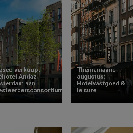
esco verkoopt
Themamaand
ehotel Andaz
augustus:
sterdam aan
Hotelvastgoed &
esteerdersconsortium
leisure