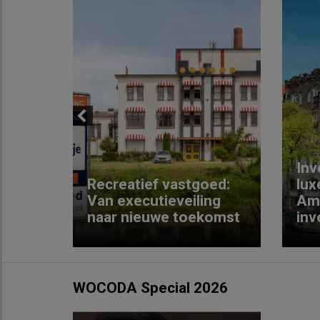
Previous
Inv
e
Recreatief vastgoed:
lux
t met
Van executieveiling
Am
naar nieuwe toekomst
inv
WOCODA Special 2026