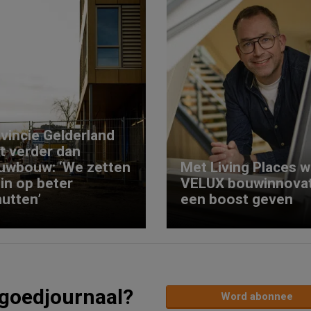
vincie Gelderland
kt verder dan
uwbouw: ‘We zetten
Met Living Places wi
 in op beter
VELUX bouwinnovat
utten’
een boost geven
tgoedjournaal?
Word abonnee