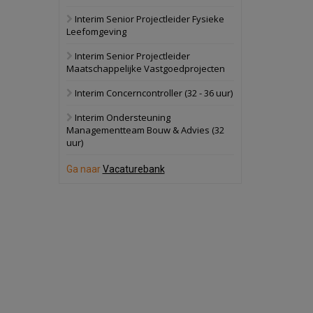
Interim Senior Projectleider Fysieke
Schuinesloot
Bekijk
Leefomgeving
27 augustus 2026
Binnenvaartschip
Interim Senior Projectleider
Maatschappelijke Vastgoedprojecten
Panheel
Bekijk
Interim Concerncontroller (32 - 36 uur)
17 september 2026
Voormalig
Interim Ondersteuning
politiebureau
Managementteam Bouw & Advies (32
uur)
Dordrecht
Bekijk
17 september 2026
Ga naar
Vacaturebank
Voormalig
politiebureau
Hilversum
Bekijk
17 september 2026
Voormalig
politiebureau
Zaandam
Bekijk
8 september 2026
Zorgcomplex