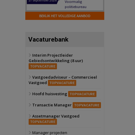
Hilversum
Bekijk
17 september 2026
BEKIJK HET VOLLEDIGE AANBOD
Voormalig
politiebureau
Zaandam
Bekijk
Vacaturebank
8 september 2026
Zorgcomplex
Interim Projectleider
Gebiedsontwikkeling (8 uur)
Zwanenburg
Bekijk
TOPVACATURE
6 oktober 2026
Transformatieobject
Vastgoedadviseur – Commercieel
Vastgoed
TOPVACATURE
Schiedam
Bekijk
Hoofd huisvesting
TOPVACATURE
22 september 2026
Attractiepark
Transactie Manager
TOPVACATURE
Assetmanager Vastgoed
Oranje
Bekijk
TOPVACATURE
28 september 2026
Grootschalig
Manager projecten
bedrijventerrein