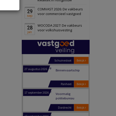
Schiedam
Bekijk
COMVAST 2026: De vakbeurs
29
22 september 2026
Attractiepark
voor commercieel vastgoed
sep
WOCODA 2027: De vakbeurs
28
Oranje
Bekijk
voor volkshuisvesting
jan
28 september 2026
Grootschalig
bedrijventerrein
Schuinesloot
Bekijk
27 augustus 2026
Binnenvaartschip
Panheel
Bekijk
17 september 2026
Voormalig
politiebureau
Dordrecht
Bekijk
17 september 2026
Voormalig
politiebureau