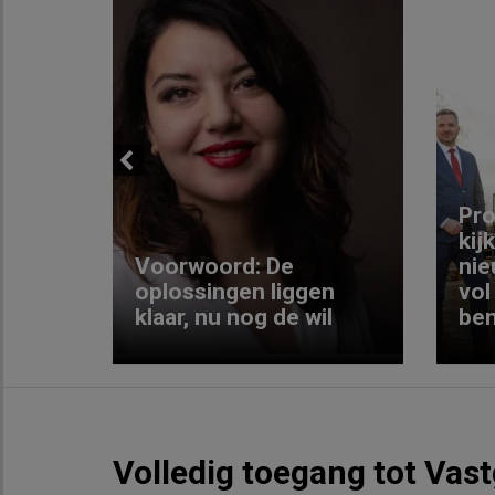
Previous
ng:
Pro
kij
Voorwoord: De
nie
ke
oplossingen liggen
vol
klaar, nu nog de wil
ben
Volledig toegang tot Vas