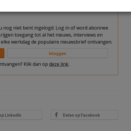
t u nog niet bent ingelogd. Log in of word abonnee
rijgen toegang tot al het nieuws, interviews en
elke werkdag de populaire nieuwsbrief ontvangen.
Inloggen
 ontvangen? Klik dan op
deze link
.
op LinkedIn
Delen op Facebook