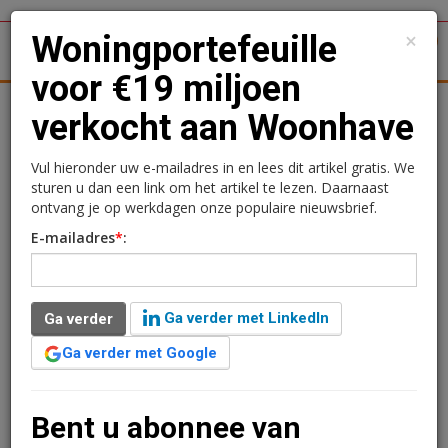
×
Woningportefeuille
1
Toggl
voor €19 miljoen
tergronden
Woningmarkt
Kantoren
Retail
Logistiek
verkocht aan Woonhave
Woningportefeuille voor
Vul hieronder uw e-mailadres in en lees dit artikel gratis. We
sturen u dan een link om het artikel te lezen. Daarnaast
€19 miljoen verkocht aan
ontvang je op werkdagen onze populaire nieuwsbrief.
E-mailadres
*
:
Woonhave
Sandra Lissenberg
2 december 2019 om 10:36
Ga verder met LinkedIn
Ga verder
1 minuut leestijd
Ga verder met Google
Woonhave is de nieuwe eigenaar van een
woningportefeuille dat zij voor een bedrag van €19
miljoen kochten van een Nederlands pensioenfonds,
Bent u abonnee van
een klant van Syntrus Achmea Real Estate & Finance.