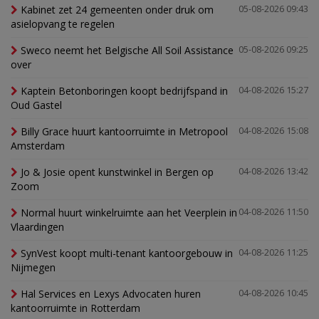
Kabinet zet 24 gemeenten onder druk om
05-08-2026 09:43
asielopvang te regelen
Sweco neemt het Belgische All Soil Assistance
05-08-2026 09:25
over
Kaptein Betonboringen koopt bedrijfspand in
04-08-2026 15:27
Oud Gastel
Billy Grace huurt kantoorruimte in Metropool
04-08-2026 15:08
Amsterdam
Jo & Josie opent kunstwinkel in Bergen op
04-08-2026 13:42
Zoom
Normal huurt winkelruimte aan het Veerplein in
04-08-2026 11:50
Vlaardingen
SynVest koopt multi-tenant kantoorgebouw in
04-08-2026 11:25
Nijmegen
Hal Services en Lexys Advocaten huren
04-08-2026 10:45
kantoorruimte in Rotterdam