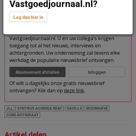
Vastgoedjournaal.nl?
Verder lezen?
Log dan hier in
U kunt het artikel niet volledig lezen omdat u nog
niet bent ingelogd. Log in of word abonnee van
Vastgoedjournaal.nl. U en uw collega's krijgen
toegang tot al het nieuws, interviews en
achtergronden. Uw onderneming zal tevens elke
werkdag de populaire nieuwsbrief ontvangen.
Abonnement afsluiten
Inloggen
Of wilt u dagelijks onze gratis nieuwsbrief
ontvangen? Klik dan op
deze link
.
JLL
SYNTRUS ACHMEA RE&F
SAVILLS
WOONHAVE
CORE NOTARIAAT
Artikel delen