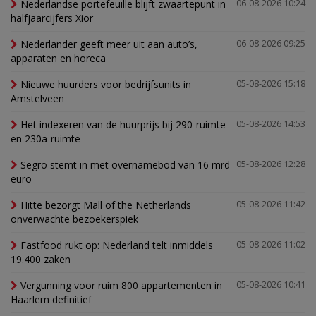
Nederlandse portefeuille blijft zwaartepunt in
06-08-2026 10:24
halfjaarcijfers Xior
Nederlander geeft meer uit aan auto’s,
06-08-2026 09:25
apparaten en horeca
Nieuwe huurders voor bedrijfsunits in
05-08-2026 15:18
Amstelveen
Het indexeren van de huurprijs bij 290-ruimte
05-08-2026 14:53
en 230a-ruimte
Segro stemt in met overnamebod van 16 mrd
05-08-2026 12:28
euro
Hitte bezorgt Mall of the Netherlands
05-08-2026 11:42
onverwachte bezoekerspiek
Fastfood rukt op: Nederland telt inmiddels
05-08-2026 11:02
19.400 zaken
Vergunning voor ruim 800 appartementen in
05-08-2026 10:41
Haarlem definitief