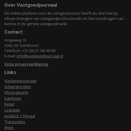
Over Vastgoedjournaal
Dit online platform voor de vastgoedsector heeft als doel het bij
elkaar brengen van vastgoedprofessionals en het overdragen van
kennis in de gehele vastgoedmarkt.
Contact
Hogeweg 19
2042 GD Zandvoort
Telefoon: +31 (0) 23 743 49 09
E-mail:
info@vastgoedjournaal.nl
Onze privacyverklaring
Links
Vastgoedjournaal
Achtergronden
Woningmarkt
Kantoren
Retail
Logistiek
Juridisch | Fiscaal
Transacties
Werk