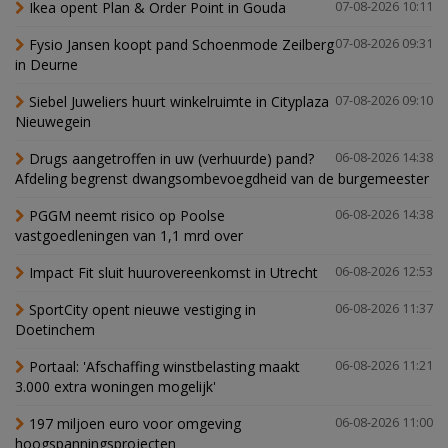
Ikea opent Plan & Order Point in Gouda
07-08-2026 10:11
Fysio Jansen koopt pand Schoenmode Zeilberg
07-08-2026 09:31
in Deurne
Siebel Juweliers huurt winkelruimte in Cityplaza
07-08-2026 09:10
Nieuwegein
Drugs aangetroffen in uw (verhuurde) pand?
06-08-2026 14:38
Afdeling begrenst dwangsombevoegdheid van de burgemeester
PGGM neemt risico op Poolse
06-08-2026 14:38
vastgoedleningen van 1,1 mrd over
Impact Fit sluit huurovereenkomst in Utrecht
06-08-2026 12:53
SportCity opent nieuwe vestiging in
06-08-2026 11:37
Doetinchem
Portaal: 'Afschaffing winstbelasting maakt
06-08-2026 11:21
3.000 extra woningen mogelijk'
197 miljoen euro voor omgeving
06-08-2026 11:00
hoogspanningsprojecten