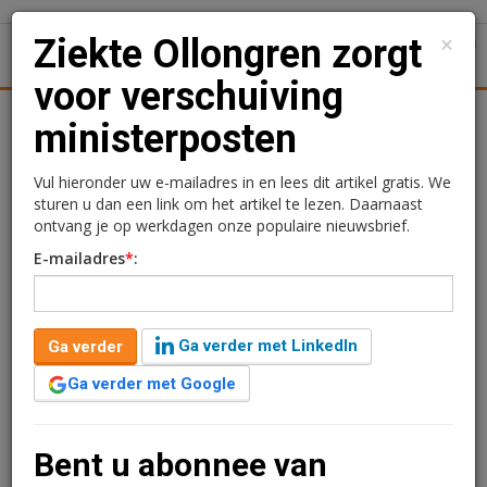
×
Ziekte Ollongren zorgt
1
Toggl
voor verschuiving
tiek
Juridisch | Fiscaal
Transacties
Werk
Specials
ministerposten
Ziekte Ollongren zorgt
Vul hieronder uw e-mailadres in en lees dit artikel gratis. We
sturen u dan een link om het artikel te lezen. Daarnaast
voor verschuiving
ontvang je op werkdagen onze populaire nieuwsbrief.
E-mailadres
*
:
ministerposten
Kimberly Camu
4 november 2019 om 10:35
Ga verder met LinkedIn
Ga verder
7 jaar geleden aangepast
1 minuut leestijd
Ga verder met Google
Tijdens het herstel van een medische ingreep bij
minister Kajsa Ollongren is een complicatie opgetreden
waarvoor behandeling nodig is. Daarom wordt er
Bent u abonnee van
tijdelijk wat geschoven met de bezetting van de