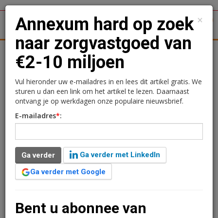
×
Annexum hard op zoek
1
Toggl
naar zorgvastgoed van
tergronden
Woningmarkt
Kantoren
Retail
Logistiek
€2-10 miljoen
Annexum hard op zoek
Vul hieronder uw e-mailadres in en lees dit artikel gratis. We
sturen u dan een link om het artikel te lezen. Daarnaast
naar zorgvastgoed van
ontvang je op werkdagen onze populaire nieuwsbrief.
E-mailadres
*
:
€2-10 miljoen
Rogier Hentenaar
12 september 2019 om 10:04
Ga verder met LinkedIn
Ga verder
7 jaar geleden aangepast
2 minuten leestijd
Ga verder met Google
Omdat steeds meer beleggers graag in zorgvastgoed
willen investeren, zal fondsaanbieder Annexum volgend
jaar een nieuw zorgvastgoedfonds op de markt
Bent u abonnee van
brengen. Daarvoor zoekt Annexum assets met een