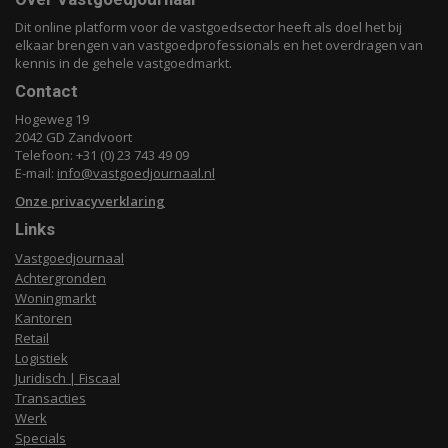
Dit online platform voor de vastgoedsector heeft als doel het bij
elkaar brengen van vastgoedprofessionals en het overdragen van
kennis in de gehele vastgoedmarkt.
Contact
Hogeweg 19
2042 GD Zandvoort
Telefoon: +31 (0) 23 743 49 09
E-mail:
info@vastgoedjournaal.nl
Onze privacyverklaring
Links
Vastgoedjournaal
Achtergronden
Woningmarkt
Kantoren
Retail
Logistiek
Juridisch | Fiscaal
Transacties
Werk
Specials