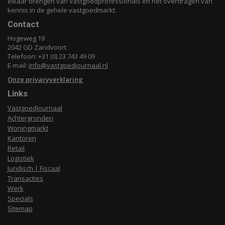
elkaar brengen van vastgoedprofessionals en het overdragen van
kennis in de gehele vastgoedmarkt.
Contact
Hogeweg 19
2042 GD Zandvoort
Telefoon: +31 (0) 23 743 49 09
E-mail:
info@vastgoedjournaal.nl
Onze privacyverklaring
Links
Vastgoedjournaal
Achtergronden
Woningmarkt
Kantoren
Retail
Logistiek
Juridisch | Fiscaal
Transacties
Werk
Specials
Sitemap