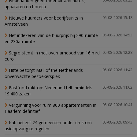
Nederlander geeft meer uit aan auto’s,
06-08-2026 09:25
apparaten en horeca
Nieuwe huurders voor bedrijfsunits in
05-08-2026 15:18
Amstelveen
Het indexeren van de huurprijs bij 290-ruimte
05-08-2026 14:53
en 230a-ruimte
Segro stemt in met overnamebod van 16 mrd
05-08-2026 12:28
euro
Hitte bezorgt Mall of the Netherlands
05-08-2026 11:42
onverwachte bezoekerspiek
Fastfood rukt op: Nederland telt inmiddels
05-08-2026 11:02
19.400 zaken
Vergunning voor ruim 800 appartementen in
05-08-2026 10:41
Haarlem definitief
Kabinet zet 24 gemeenten onder druk om
05-08-2026 09:43
asielopvang te regelen