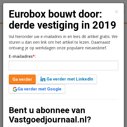
×
Eurobox bouwt door:
1
Toggl
derde vestiging in 2019
Achtergronden
Woningmarkt
Kantore
Nieuws
Uitgelicht
Vul hieronder uw e-mailadres in en lees dit artikel gratis. We
sturen u dan een link om het artikel te lezen. Daarnaast
Eurobox bouwt door:
ontvang je op werkdagen onze populaire nieuwsbrief.
E-mailadres
*
:
derde vestiging in 2019
Sandra Lissenberg
29 augustus 2019 om 09:30
Ga verder met LinkedIn
Ga verder
7 jaar geleden aangepast
1 minuut leestijd
Ga verder met Google
Het self-storage concept Eurobox laat nog dit jaar een
nieuwe vestiging van 9.000 m2 bouwen in Noord-
Brabant. Het is na Rotterdam en Haarlem de derde
Bent u abonnee van
nieuwe vestiging in 2019.
Vastgoedjournaal.nl?