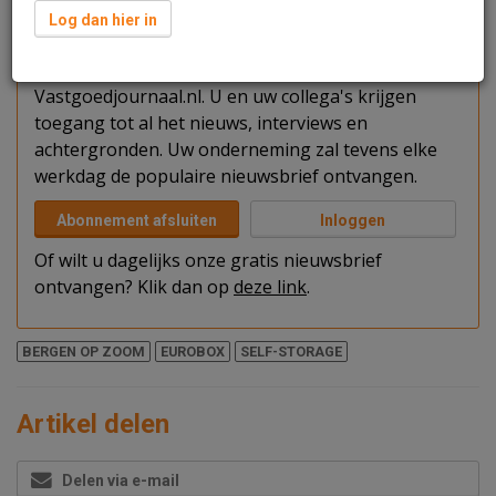
Verder lezen?
Log dan hier in
U kunt het artikel niet volledig lezen omdat u nog
niet bent ingelogd. Log in of word abonnee van
Vastgoedjournaal.nl. U en uw collega's krijgen
toegang tot al het nieuws, interviews en
achtergronden. Uw onderneming zal tevens elke
werkdag de populaire nieuwsbrief ontvangen.
Abonnement afsluiten
Inloggen
Of wilt u dagelijks onze gratis nieuwsbrief
ontvangen? Klik dan op
deze link
.
BERGEN OP ZOOM
EUROBOX
SELF-STORAGE
Artikel delen
Delen via e-mail