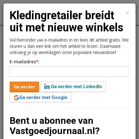
×
Kledingretailer breidt
1
Toggl
uit met nieuwe winkels
Achtergronden
Woningmarkt
Kantore
Nieuws
Uitgelicht
Vul hieronder uw e-mailadres in en lees dit artikel gratis. We
sturen u dan een link om het artikel te lezen. Daarnaast
Kledingretailer breidt uit
ontvang je op werkdagen onze populaire nieuwsbrief.
E-mailadres
*
:
met nieuwe winkels
Rogier Hentenaar
2 augustus 2019 om 11:40
Ga verder met LinkedIn
Ga verder
7 jaar geleden aangepast
1 minuut leestijd
Ga verder met Google
Het Nederlandse kledingmerk Penn & Ink N.Y.
gaat meer winkels openen in ons land. Dat meldt
salesmanager Mike van Geest aan vaksite RetailNews.
Bent u abonnee van
Vastgoedjournaal.nl?
Verder lezen?