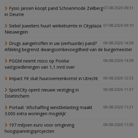
Fysio Jansen koopt pand Schoenmode Zeilberg
07-08-2026 09:31
in Deurne
Siebel Juweliers huurt winkelruimte in Cityplaza
07-08-2026 09:10
Nieuwegein
Drugs aangetroffen in uw (verhuurde) pand?
06-08-2026 14:38
Afdeling begrenst dwangsombevoegdheid van de burgemeester
PGGM neemt risico op Poolse
06-08-2026 14:38
vastgoedleningen van 1,1 mrd over
Impact Fit sluit huurovereenkomst in Utrecht
06-08-2026 12:53
SportCity opent nieuwe vestiging in
06-08-2026 11:37
Doetinchem
Portaal: 'Afschaffing winstbelasting maakt
06-08-2026 11:21
3.000 extra woningen mogelijk'
197 miljoen euro voor omgeving
06-08-2026 11:00
hoogspanningsprojecten