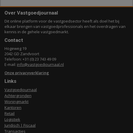
Over Vastgoedjournaal
Dit online platform voor de vastgoedsector heeft als doel het bij
elkaar brengen van vastgoedprofessionals en het overdragen van
kennis in de gehele vastgoedmarkt.
Contact
Hogeweg 19
2042 GD Zandvoort
Telefoon: +31 (0) 23 743 49 09
E-mail:
info@vastgoedjournaal.nl
Onze privacyverklaring
Links
Vastgoedjournaal
Achtergronden
Woningmarkt
Kantoren
Retail
Logistiek
Juridisch | Fiscaal
Transacties