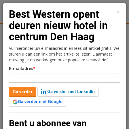
×
Best Western opent
1
Toggl
deuren nieuw hotel in
Achtergronden
Woningmarkt
Kantore
Nieuws
Uitgelicht
centrum Den Haag
Best Western opent
Vul hieronder uw e-mailadres in en lees dit artikel gratis. We
sturen u dan een link om het artikel te lezen. Daarnaast
deuren nieuw hotel in
ontvang je op werkdagen onze populaire nieuwsbrief.
E-mailadres
*
:
centrum Den Haag
Kimberly Camu
1 augustus 2019 om 12:15
Ga verder met LinkedIn
Ga verder
7 jaar geleden aangepast
1 minuut leestijd
Ga verder met Google
Hotelketen Best Western Hotels & Resorts heeft haar
portfolio in Nederland uitgebreid met een gloednieuw
viersterrenhotel in Den Haag. De nieuwste locatie,
Bent u abonnee van
gelegen aan Grote Marktstraat 36-40, bestaat uit 78