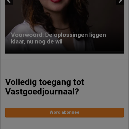
Previous
Next
Voorwoord: De oplossingen liggen
klaar, nu nog de wil
Volledig toegang tot
Vastgoedjournaal?
Word abonnee