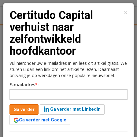
×
Certitudo Capital
1
Toggl
verhuist naar
tiek
Juridisch | Fiscaal
Transacties
Werk
Specials
zelfontwikkeld
hoofdkantoor
Certitudo Capital verhuist
naar zelfontwikkeld
Vul hieronder uw e-mailadres in en lees dit artikel gratis. We
sturen u dan een link om het artikel te lezen. Daarnaast
hoofdkantoor
ontvang je op werkdagen onze populaire nieuwsbrief.
E-mailadres
*
:
Kimberly Camu
1 augustus 2019 om 10:05
7 jaar geleden aangepast
1 minuut leestijd
Ga verder met LinkedIn
Ga verder
Vastgoedontwikkelaar Certitudo Capital is verhuisd van
de Hambakenwetering 8c naar de Hambakenwetering
Ga verder met Google
8e in ‘s-Hertogenbosch. Het bedrijf neemt intrek in een
gloednieuw, duurzaam en energieneutraal gebouw