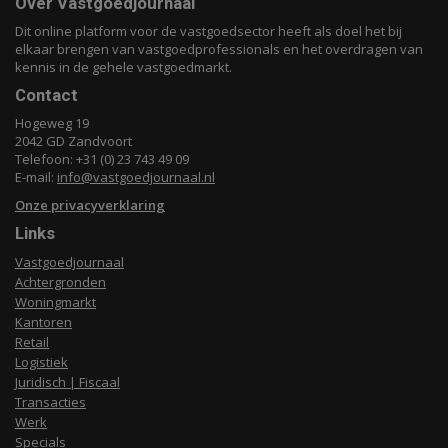
Over Vastgoedjournaal
Dit online platform voor de vastgoedsector heeft als doel het bij
elkaar brengen van vastgoedprofessionals en het overdragen van
kennis in de gehele vastgoedmarkt.
Contact
Hogeweg 19
2042 GD Zandvoort
Telefoon: +31 (0) 23 743 49 09
E-mail:
info@vastgoedjournaal.nl
Onze privacyverklaring
Links
Vastgoedjournaal
Achtergronden
Woningmarkt
Kantoren
Retail
Logistiek
Juridisch | Fiscaal
Transacties
Werk
Specials