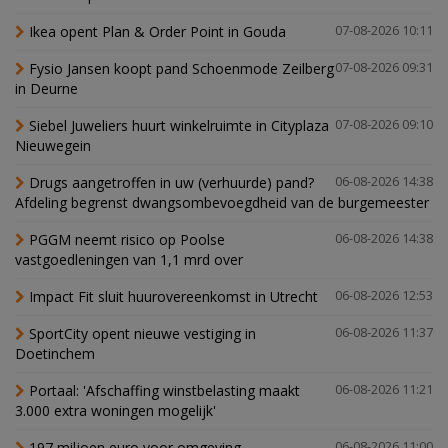
Ikea opent Plan & Order Point in Gouda
07-08-2026 10:11
Fysio Jansen koopt pand Schoenmode Zeilberg
07-08-2026 09:31
in Deurne
Siebel Juweliers huurt winkelruimte in Cityplaza
07-08-2026 09:10
Nieuwegein
Drugs aangetroffen in uw (verhuurde) pand?
06-08-2026 14:38
Afdeling begrenst dwangsombevoegdheid van de burgemeester
PGGM neemt risico op Poolse
06-08-2026 14:38
vastgoedleningen van 1,1 mrd over
Impact Fit sluit huurovereenkomst in Utrecht
06-08-2026 12:53
SportCity opent nieuwe vestiging in
06-08-2026 11:37
Doetinchem
Portaal: 'Afschaffing winstbelasting maakt
06-08-2026 11:21
3.000 extra woningen mogelijk'
197 miljoen euro voor omgeving
06-08-2026 11:00