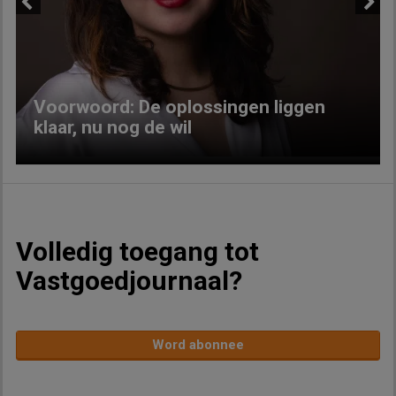
Previous
Next
Voorwoord: De oplossingen liggen
klaar, nu nog de wil
Volledig toegang tot
Vastgoedjournaal?
Word abonnee