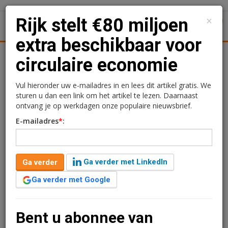
×
Rijk stelt €80 miljoen
1
Toggl
extra beschikbaar voor
Achtergronden
Woningmarkt
Kantore
Nieuws
Uitgelicht
circulaire economie
Rijk stelt €80 miljoen
Vul hieronder uw e-mailadres in en lees dit artikel gratis. We
sturen u dan een link om het artikel te lezen. Daarnaast
extra beschikbaar voor
ontvang je op werkdagen onze populaire nieuwsbrief.
E-mailadres
*
:
circulaire economie
Rogier Hentenaar
10 juli 2019 om 08:33
Ga verder met LinkedIn
Ga verder
3 minuten leestijd
Ga verder met Google
Het kabinet heeft een bedrag van € 80 miljoen extra
beschikbaar gesteld voor de circulaire economie in
2019 en 2020. Daarmee krijgen bedrijfsleven en
Bent u abonnee van
decentrale overheden een kans om projecten aan te