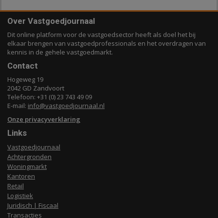
Over Vastgoedjournaal
Dit online platform voor de vastgoedsector heeft als doel het bij
elkaar brengen van vastgoedprofessionals en het overdragen van
kennis in de gehele vastgoedmarkt.
Contact
Hogeweg 19
2042 GD Zandvoort
Telefoon: +31 (0) 23 743 49 09
E-mail:
info@vastgoedjournaal.nl
Onze privacyverklaring
Links
Vastgoedjournaal
Achtergronden
Woningmarkt
Kantoren
Retail
Logistiek
Juridisch | Fiscaal
Transacties