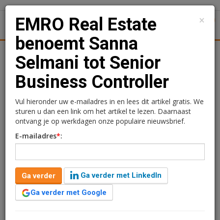
×
EMRO Real Estate
1
Toggl
benoemt Sanna
tiek
Juridisch | Fiscaal
Transacties
Werk
Specials
Selmani tot Senior
Business Controller
EMRO Real Estate
benoemt Sanna Selmani
Vul hieronder uw e-mailadres in en lees dit artikel gratis. We
sturen u dan een link om het artikel te lezen. Daarnaast
tot Senior Business
ontvang je op werkdagen onze populaire nieuwsbrief.
E-mailadres
*
:
Controller
Sandra Lissenberg
20 mei 2019 om 11:24
Ga verder met LinkedIn
Ga verder
1 minuut leestijd
Ga verder met Google
Vastgoedbelegger en ontwikkelaar EMRO Real Estate
heeft Sanna Selmani MSc RC benoemd tot Senior