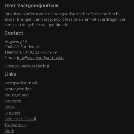
Over Vastgoedjournaal
Dit online platform voor de vastgoedsector heeft als doel het bij
elkaar brengen van vastgoedprofessionals en het overdragen van
kennis in de gehele vastgoedmarkt.
Contact
Hogeweg 19
2042 GD Zandvoort
Telefoon: +31 (0) 23 743 49 09
E-mail:
info@vastgoedjournaal.nl
Onze privacyverklaring
Links
Vastgoedjournaal
Achtergronden
Woningmarkt
Kantoren
Retail
Logistiek
Juridisch | Fiscaal
Transacties
Werk