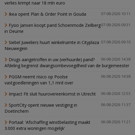
verlies krimpt naar 18 mln euro
Ikea opent Plan & Order Point in Gouda
07-08-2026 10:11
Fysio Jansen koopt pand Schoenmode Zeilberg
07-08-2026 09:31
in Deurne
Siebel Juweliers huurt winkelruimte in Cityplaza
07-08-2026 09:10
Nieuwegein
Drugs aangetroffen in uw (verhuurde) pand?
06-08-2026 14:38
Afdeling begrenst dwangsombevoegdheid van de burgemeester
PGGM neemt risico op Poolse
06-08-2026 14:38
vastgoedleningen van 1,1 mrd over
Impact Fit sluit huurovereenkomst in Utrecht
06-08-2026 12:53
SportCity opent nieuwe vestiging in
06-08-2026 11:37
Doetinchem
Portaal: 'Afschaffing winstbelasting maakt
06-08-2026 11:21
3.000 extra woningen mogelijk'