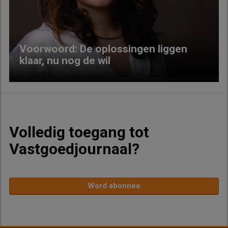
Previous
Next
Voorwoord: De oplossingen liggen
klaar, nu nog de wil
Volledig toegang tot
Vastgoedjournaal?
Word abonnee