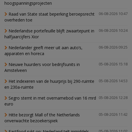
hoogspanningsprojecten
Raad van State staat beperking beroepsrecht
06-08-2026 10:47
overheden toe
Nederlandse portefeuille blijft zwaartepunt in
06-08-2026 10:24
halfjaarcijfers Xior
Nederlander geeft meer uit aan auto’s,
06-08-2026 09:25
apparaten en horeca
Nieuwe huurders voor bedrijfsunits in
05-08-2026 15:18
Amstelveen
Het indexeren van de huurprijs bij 290-ruimte
05-08-2026 14:53
en 230a-ruimte
Segro stemt in met overnamebod van 16 mrd
05-08-2026 12:28
euro
Hitte bezorgt Mall of the Netherlands
05-08-2026 11:42
onverwachte bezoekerspiek
Fastfood rukt op: Nederland telt inmiddels
05-08-2026 11:02