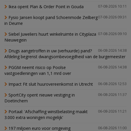
Ikea opent Plan & Order Point in Gouda
07-08-2026 10:11
Fysio Jansen koopt pand Schoenmode Zeilberg
07-08-2026 09:31
in Deurne
Siebel Juweliers huurt winkelruimte in Cityplaza
07-08-2026 09:10
Nieuwegein
Drugs aangetroffen in uw (verhuurde) pand?
06-08-2026 14:38
Afdeling begrenst dwangsombevoegdheid van de burgemeester
PGGM neemt risico op Poolse
06-08-2026 14:38
vastgoedleningen van 1,1 mrd over
Impact Fit sluit huurovereenkomst in Utrecht
06-08-2026 12:53
SportCity opent nieuwe vestiging in
06-08-2026 11:37
Doetinchem
Portaal: 'Afschaffing winstbelasting maakt
06-08-2026 11:21
3.000 extra woningen mogelijk'
197 miljoen euro voor omgeving
06-08-2026 11:00