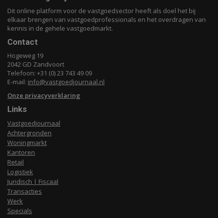
Dit online platform voor de vastgoedsector heeft als doel het bij
elkaar brengen van vastgoedprofessionals en het overdragen van
kennis in de gehele vastgoedmarkt.
Contact
Hogeweg 19
2042 GD Zandvoort
Telefoon: +31 (0) 23 743 49 09
E-mail:
info@vastgoedjournaal.nl
Onze privacyverklaring
Links
Vastgoedjournaal
Achtergronden
Woningmarkt
Kantoren
Retail
Logistiek
Juridisch | Fiscaal
Transacties
Werk
Specials