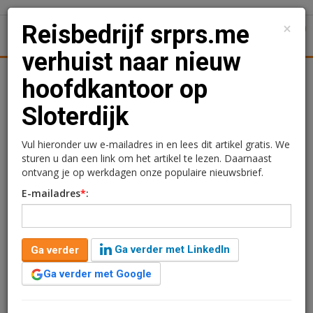
×
Reisbedrijf srprs.me
1
Toggl
verhuist naar nieuw
tiek
Juridisch | Fiscaal
Transacties
Werk
Specials
hoofdkantoor op
Sloterdijk
Reisbedrijf srprs.me
verhuist naar nieuw
Vul hieronder uw e-mailadres in en lees dit artikel gratis. We
sturen u dan een link om het artikel te lezen. Daarnaast
hoofdkantoor op
ontvang je op werkdagen onze populaire nieuwsbrief.
E-mailadres
*
:
Sloterdijk
Rogier Hentenaar
24 april 2019 om 12:43
Ga verder met LinkedIn
Ga verder
1 minuut leestijd
Ga verder met Google
Reisorganisatie srprs.me gaat verhuizen naar een
nieuw hoofdkantoor op de Zekeringstraat 32-34 in