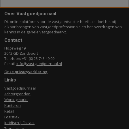
Over Vastgoedjournaal
Dit online platform voor de vastgoedsector heeft als doel het bij
elkaar brengen van vastgoedprofessionals en het overdragen van
kennis in de gehele vastgoedmarkt.
Contact
Hogeweg 19
2042 GD Zandvoort
Telefoon: +31 (0) 23 743 49 09
E-mail:
info@vastgoedjournaal.nl
Onze privacyverklaring
Links
Vastgoedjournaal
Achtergronden
Woningmarkt
Kantoren
Retail
Logistiek
Juridisch | Fiscaal
Transacties