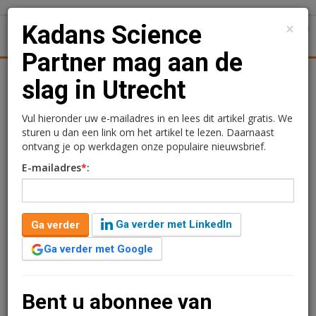
×
Kadans Science
1
Toggl
Partner mag aan de
Achtergronden
Woningmarkt
Kantore
Nieuws
Uitgelicht
slag in Utrecht
Kadans Science Partner
Vul hieronder uw e-mailadres in en lees dit artikel gratis. We
sturen u dan een link om het artikel te lezen. Daarnaast
mag aan de slag in
ontvang je op werkdagen onze populaire nieuwsbrief.
E-mailadres
*
:
Utrecht
Sandra Lissenberg
10 april 2019 om 17:02
Ga verder met LinkedIn
Ga verder
7 jaar geleden aangepast
1 minuut leestijd
Ga verder met Google
In Utrecht hebben Genmab en Merus besloten om de
ontwikkeling en exploitatie van een nieuw multi-
tenant gebouw aan Kadans Science Partner te
Bent u abonnee van
gunnen. Ook zullen beide bedrijven in het nieuwe