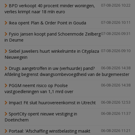
BPD verkoopt 40 procent minder woningen,
07-08-2026 10:22
verlies krimpt naar 18 mln euro
Ikea opent Plan & Order Point in Gouda
07-08-2026 10:11
Fysio Jansen koopt pand Schoenmode Zeilberg
07-08-2026 09:31
in Deurne
Siebel Juweliers huurt winkelruimte in Cityplaza
07-08-2026 09:10
Nieuwegein
Drugs aangetroffen in uw (verhuurde) pand?
06-08-2026 14:38
Afdeling begrenst dwangsombevoegdheid van de burgemeester
PGGM neemt risico op Poolse
06-08-2026 14:38
vastgoedleningen van 1,1 mrd over
Impact Fit sluit huurovereenkomst in Utrecht
06-08-2026 12:53
SportCity opent nieuwe vestiging in
06-08-2026 11:37
Doetinchem
Portaal: 'Afschaffing winstbelasting maakt
06-08-2026 11:21