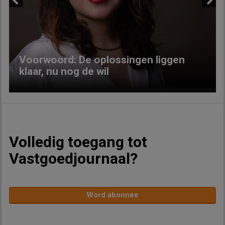
Previous
Next
Voorwoord: De oplossingen liggen
klaar, nu nog de wil
Volledig toegang tot
Vastgoedjournaal?
Word abonnee