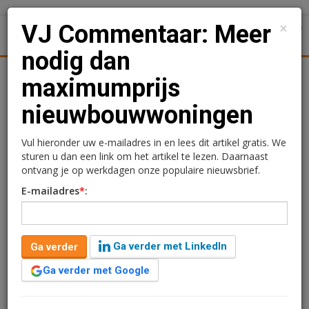
×
VJ Commentaar: Meer
1
Toggl
nodig dan
Achtergronden
Woningmarkt
Kantore
Nieuws
Uitgelicht
maximumprijs
nieuwbouwwoningen
VJ Commentaar: Meer
nodig dan maximumprijs
Vul hieronder uw e-mailadres in en lees dit artikel gratis. We
sturen u dan een link om het artikel te lezen. Daarnaast
nieuwbouwwoningen
ontvang je op werkdagen onze populaire nieuwsbrief.
E-mailadres
*
:
Rogier Hentenaar
11 maart 2019 om 11:09
7 jaar geleden aangepast
3 minuten leestijd
Ga verder met LinkedIn
Ga verder
Na de opgelegde huurprijsbeperkingen grijpt het
Amsterdamse college nu in de koopwoningmarkt door
Ga verder met Google
maximumprijzen te dicteren voor het middensegment.
Dat kan wel, maar dan moet er wel iets tegenover