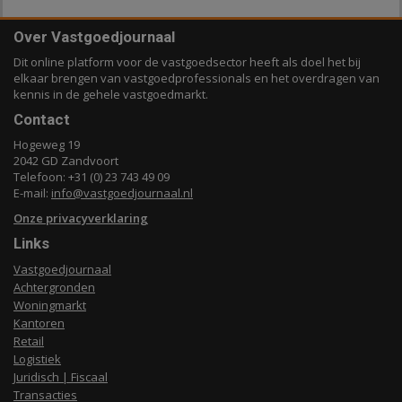
Over Vastgoedjournaal
Dit online platform voor de vastgoedsector heeft als doel het bij
elkaar brengen van vastgoedprofessionals en het overdragen van
kennis in de gehele vastgoedmarkt.
Contact
Hogeweg 19
2042 GD Zandvoort
Telefoon: +31 (0) 23 743 49 09
E-mail:
info@vastgoedjournaal.nl
Onze privacyverklaring
Links
Vastgoedjournaal
Achtergronden
Woningmarkt
Kantoren
Retail
Logistiek
Juridisch | Fiscaal
Transacties