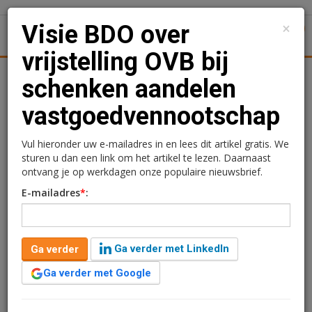
×
Visie BDO over
1
Toggl
vrijstelling OVB bij
l
Logistiek
Juridisch | Fiscaal
Transacties
Werk
S
schenken aandelen
vastgoedvennootschap
Visie BDO over vrijstelling
OVB bij schenken
Vul hieronder uw e-mailadres in en lees dit artikel gratis. We
sturen u dan een link om het artikel te lezen. Daarnaast
aandelen
ontvang je op werkdagen onze populaire nieuwsbrief.
E-mailadres
*
:
vastgoedvennootschap
Redactie
4 december 2018 om 10:31
Ga verder met LinkedIn
Ga verder
8 jaar geleden aangepast
4 minuten leestijd
Ga verder met Google
Op 30 november 2018 heeft de Hoge Raad een
belangrijke uitspraak gedaan over de toepassing van