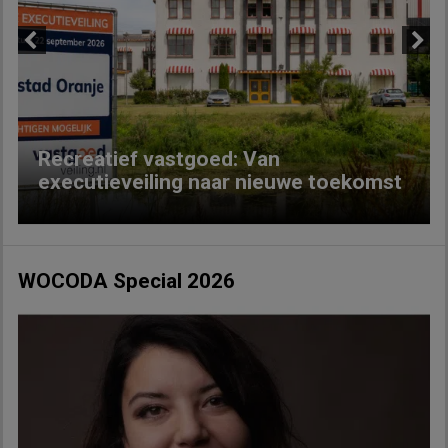
Previous
Next
Recreatief vastgoed: Van
executieveiling naar nieuwe toekomst
WOCODA Special 2026