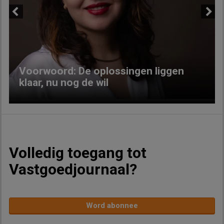
Previous
Next
Voorwoord: De oplossingen liggen
klaar, nu nog de wil
Volledig toegang tot
Vastgoedjournaal?
Word abonnee