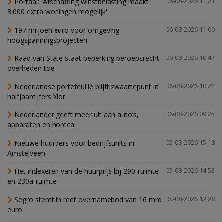
Portaal: 'Afschaffing winstbelasting maakt
06-08-2026 11:21
3.000 extra woningen mogelijk'
197 miljoen euro voor omgeving
06-08-2026 11:00
hoogspanningsprojecten
Raad van State staat beperking beroepsrecht
06-08-2026 10:47
overheden toe
Nederlandse portefeuille blijft zwaartepunt in
06-08-2026 10:24
halfjaarcijfers Xior
Nederlander geeft meer uit aan auto’s,
06-08-2026 09:25
apparaten en horeca
Nieuwe huurders voor bedrijfsunits in
05-08-2026 15:18
Amstelveen
Het indexeren van de huurprijs bij 290-ruimte
05-08-2026 14:53
en 230a-ruimte
Segro stemt in met overnamebod van 16 mrd
05-08-2026 12:28
euro