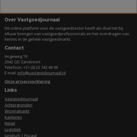
Over Vastgoedjournaal
Dit online platform voor de vastgoedsector heeft als doel het bij
elkaar brengen van vastgoedprofessionals en het overdragen van
kennis in de gehele vastgoedmarkt.
Contact
Hogeweg 19
2042 GD Zandvoort
Telefoon: +31 (0) 23 743 49 09
E-mail:
info@vastgoedjournaal.nl
Onze privacyverklaring
Links
Vastgoedjournaal
Achtergronden
Woningmarkt
Kantoren
Retail
Logistiek
Juridisch | Fiscaal