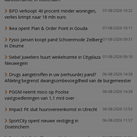
BPD verkoopt 40 procent minder woningen,
07-08-2026 10:22
verlies krimpt naar 18 mln euro
Ikea opent Plan & Order Point in Gouda
07-08-2026 10:11
Fysio Jansen koopt pand Schoenmode Zeilberg
07-08-2026 09:31
in Deurne
Siebel Juweliers huurt winkelruimte in Cityplaza
07-08-2026 09:10
Nieuwegein
Drugs aangetroffen in uw (verhuurde) pand?
06-08-2026 14:38
Afdeling begrenst dwangsombevoegdheid van de burgemeester
PGGM neemt risico op Poolse
06-08-2026 14:38
vastgoedleningen van 1,1 mrd over
Impact Fit sluit huurovereenkomst in Utrecht
06-08-2026 12:53
SportCity opent nieuwe vestiging in
06-08-2026 11:37
Doetinchem