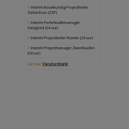
Interim Bouwkundig Projectleider
Dordrecht
Bekijk
Ziekenhuis (ZZP)
17 september 2026
Voormalig
Interim Portefeuillemanager
politiebureau
Vastgoed (24 uur)
Hilversum
Bekijk
Interim Projectleider Ruimte (24 uur)
17 september 2026
Voormalig
Interim Projectmanager Zwembaden
politiebureau
(24 uur)
Zaandam
Bekijk
Ga naar
Vacaturebank
8 september 2026
Zorgcomplex
Zwanenburg
Bekijk