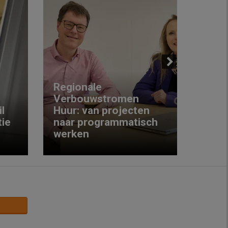
Next
Regionale
Verbouwstromen
‘We w
l
Huur: van projecten
koop
ie
naar programmatisch
gewo
werken
krijg