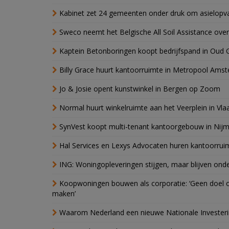
Kabinet zet 24 gemeenten onder druk om asielopva
Sweco neemt het Belgische All Soil Assistance over
Kaptein Betonboringen koopt bedrijfspand in Oud 
Billy Grace huurt kantoorruimte in Metropool Ams
Jo & Josie opent kunstwinkel in Bergen op Zoom
Normal huurt winkelruimte aan het Veerplein in Vla
SynVest koopt multi-tenant kantoorgebouw in Nij
Hal Services en Lexys Advocaten huren kantoorrui
ING: Woningopleveringen stijgen, maar blijven ond
Koopwoningen bouwen als corporatie: ‘Geen doel o
maken’
Waarom Nederland een nieuwe Nationale Invester