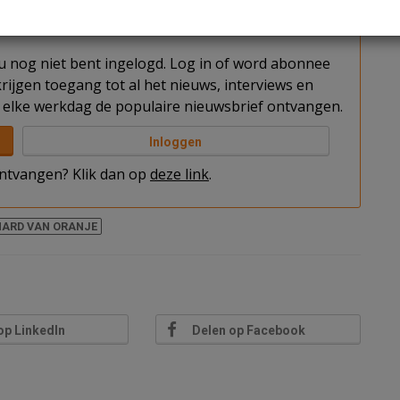
t u nog niet bent ingelogd. Log in of word abonnee
rijgen toegang tot al het nieuws, interviews en
elke werkdag de populaire nieuwsbrief ontvangen.
Inloggen
 ontvangen? Klik dan op
deze link
.
HARD VAN ORANJE
op LinkedIn
Delen op Facebook