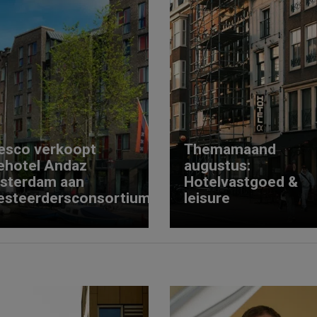
esco verkoopt
Themamaand
ehotel Andaz
augustus:
sterdam aan
Hotelvastgoed &
esteerdersconsortium
leisure