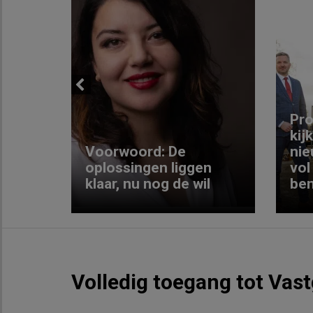
Previous
ng:
Pro
kij
Voorwoord: De
nie
ke
oplossingen liggen
vol
klaar, nu nog de wil
ben
Volledig toegang tot Vas