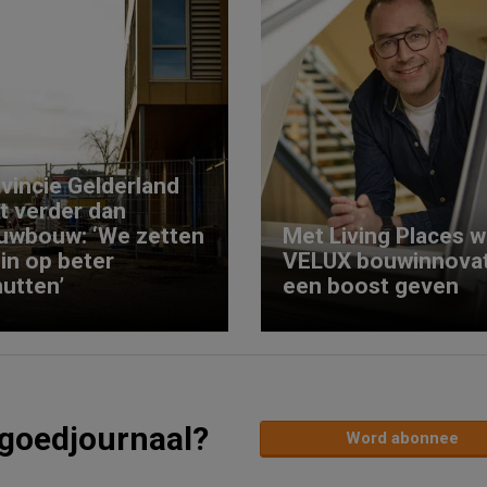
vincie Gelderland
kt verder dan
uwbouw: ‘We zetten
Met Living Places wi
 in op beter
VELUX bouwinnovat
utten’
een boost geven
tgoedjournaal?
Word abonnee