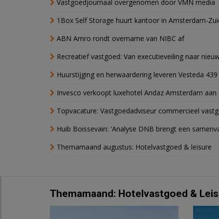
Vastgoedjournaal overgenomen door VMN media
1Box Self Storage huurt kantoor in Amsterdam-Zu
ABN Amro rondt overname van NIBC af
Recreatief vastgoed: Van executieveiling naar nie
Huurstijging en herwaardering leveren Vesteda 439
Invesco verkoopt luxehotel Andaz Amsterdam aan 
Topvacature: Vastgoedadviseur commercieel vastg
Huib Boissevain: 'Analyse DNB brengt een samenva
Themamaand augustus: Hotelvastgoed & leisure
Themamaand: Hotelvastgoed & Leis