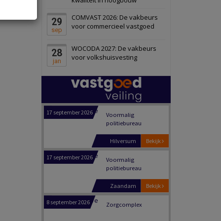
Schuinesloot
Bekijk
COMVAST 2026: De vakbeurs
29
27 augustus 2026
Binnenvaartschip
voor commercieel vastgoed
sep
WOCODA 2027: De vakbeurs
28
Panheel
Bekijk
voor volkshuisvesting
jan
17 september 2026
Voormalig
politiebureau
Dordrecht
Bekijk
17 september 2026
Voormalig
politiebureau
Hilversum
Bekijk
17 september 2026
Voormalig
politiebureau
Zaandam
Bekijk
8 september 2026
Zorgcomplex