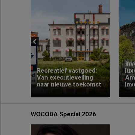
Previous
Inv
e
Recreatief vastgoed:
lux
t met
Van executieveiling
Am
naar nieuwe toekomst
inv
WOCODA Special 2026