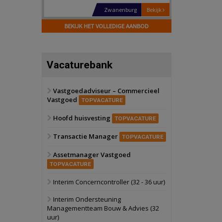
Zwanenburg
Bekijk
6 oktober 2026
BEKIJK HET VOLLEDIGE AANBOD
Transformatieobject
Schiedam
Bekijk
Vacaturebank
22 september 2026
Attractiepark
Vastgoedadviseur – Commercieel
Vastgoed
Oranje
Bekijk
TOPVACATURE
28 september 2026
Hoofd huisvesting
Grootschalig
TOPVACATURE
bedrijventerrein
Transactie Manager
TOPVACATURE
Schuinesloot
Bekijk
Assetmanager Vastgoed
27 augustus 2026
Binnenvaartschip
TOPVACATURE
Interim Concerncontroller (32 - 36 uur)
Panheel
Bekijk
Interim Ondersteuning
17 september 2026
Managementteam Bouw & Advies (32
Voormalig
uur)
politiebureau