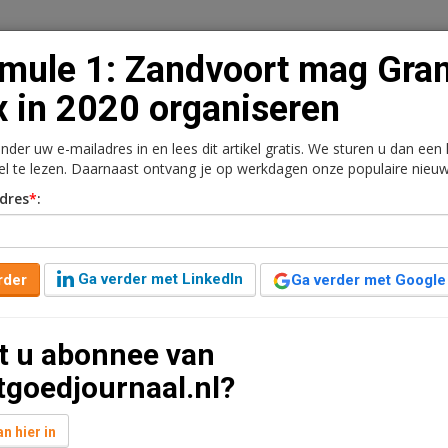
mule 1: Zandvoort mag Gra
x in 2020 organiseren
onder uw e-mailadres in en lees dit artikel gratis. We sturen u dan een
n
Vacaturebank
Contact
Abonnementen
kel te lezen. Daarnaast ontvang je op werkdagen onze populaire nieuw
dres
*
:
rkt
Kantoren
Retail
Logistiek
Juridisch | Fiscaa
 mag Grand Prix in 2020
Ga verder met LinkedIn
rder
Ga verder met Google
t u abonnee van
8 jaar geleden aangepast
2 minuten leestijd
tgoedjournaal.nl?
 het circuit Zandvoort, heeft naar eigen zeggen een
om in 2020 een Grand Prix te mogen organiseren.
n hier in