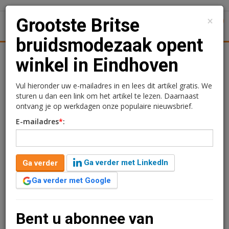
×
Grootste Britse
1
Toggl
bruidsmodezaak opent
tiek
Juridisch | Fiscaal
Transacties
Werk
Specials
winkel in Eindhoven
Grootste Britse
Vul hieronder uw e-mailadres in en lees dit artikel gratis. We
sturen u dan een link om het artikel te lezen. Daarnaast
bruidsmodezaak opent
ontvang je op werkdagen onze populaire nieuwsbrief.
E-mailadres
*
:
winkel in Eindhoven
Kimberly Camu
31 oktober 2018 om 09:00
Ga verder met LinkedIn
Ga verder
8 jaar geleden aangepast
1 minuut leestijd
Ga verder met Google
Op de prominent gelegen locatie aan de Edenstraat 1 in
Eindhoven zal op korte termijn de formule WED2b haar
eerste vestiging in Nederland openen. In totaal huurt
Bent u abonnee van
de bruidsmodezaak 267 m2 aan winkelruimte.