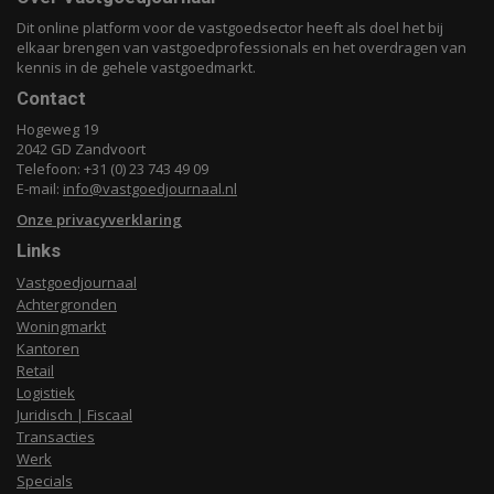
Dit online platform voor de vastgoedsector heeft als doel het bij
elkaar brengen van vastgoedprofessionals en het overdragen van
kennis in de gehele vastgoedmarkt.
Contact
Hogeweg 19
2042 GD Zandvoort
Telefoon: +31 (0) 23 743 49 09
E-mail:
info@vastgoedjournaal.nl
Onze privacyverklaring
Links
Vastgoedjournaal
Achtergronden
Woningmarkt
Kantoren
Retail
Logistiek
Juridisch | Fiscaal
Transacties
Werk
Specials