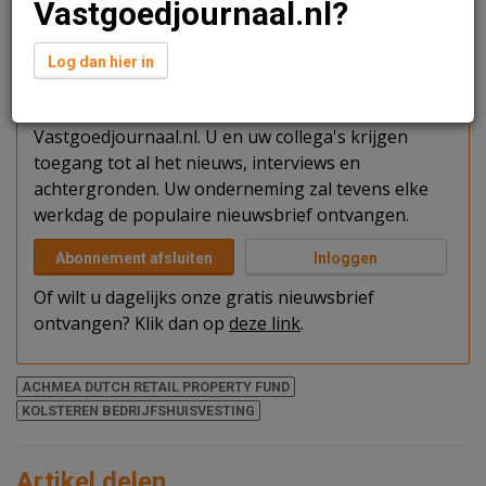
Vastgoedjournaal.nl?
Verder lezen?
Log dan hier in
U kunt het artikel niet volledig lezen omdat u nog
niet bent ingelogd. Log in of word abonnee van
Vastgoedjournaal.nl. U en uw collega's krijgen
toegang tot al het nieuws, interviews en
achtergronden. Uw onderneming zal tevens elke
werkdag de populaire nieuwsbrief ontvangen.
Abonnement afsluiten
Inloggen
Of wilt u dagelijks onze gratis nieuwsbrief
ontvangen? Klik dan op
deze link
.
ACHMEA DUTCH RETAIL PROPERTY FUND
KOLSTEREN BEDRIJFSHUISVESTING
Artikel delen