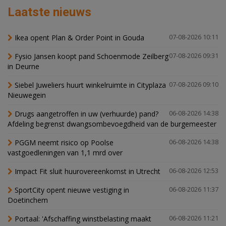
Laatste nieuws
Ikea opent Plan & Order Point in Gouda
07-08-2026 10:11
Fysio Jansen koopt pand Schoenmode Zeilberg
07-08-2026 09:31
in Deurne
Siebel Juweliers huurt winkelruimte in Cityplaza
07-08-2026 09:10
Nieuwegein
Drugs aangetroffen in uw (verhuurde) pand?
06-08-2026 14:38
Afdeling begrenst dwangsombevoegdheid van de burgemeester
PGGM neemt risico op Poolse
06-08-2026 14:38
vastgoedleningen van 1,1 mrd over
Impact Fit sluit huurovereenkomst in Utrecht
06-08-2026 12:53
SportCity opent nieuwe vestiging in
06-08-2026 11:37
Doetinchem
Portaal: 'Afschaffing winstbelasting maakt
06-08-2026 11:21