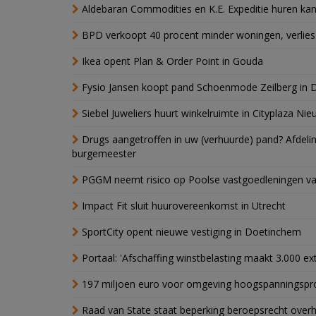
Aldebaran Commodities en K.E. Expeditie huren ka
BPD verkoopt 40 procent minder woningen, verlies
Ikea opent Plan & Order Point in Gouda
Fysio Jansen koopt pand Schoenmode Zeilberg in 
Siebel Juweliers huurt winkelruimte in Cityplaza Ni
Drugs aangetroffen in uw (verhuurde) pand? Afde
burgemeester
PGGM neemt risico op Poolse vastgoedleningen va
Impact Fit sluit huurovereenkomst in Utrecht
SportCity opent nieuwe vestiging in Doetinchem
Portaal: 'Afschaffing winstbelasting maakt 3.000 e
197 miljoen euro voor omgeving hoogspanningspr
Raad van State staat beperking beroepsrecht over