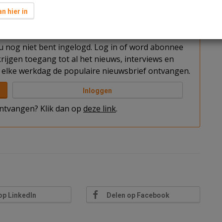
n hier in
t u nog niet bent ingelogd. Log in of word abonnee
rijgen toegang tot al het nieuws, interviews en
elke werkdag de populaire nieuwsbrief ontvangen.
Inloggen
 ontvangen? Klik dan op
deze link
.
op LinkedIn
Delen op Facebook