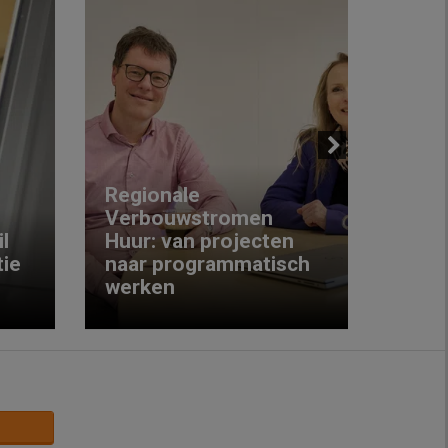
Next
Regionale
Verbouwstromen
‘We w
l
Huur: van projecten
koop
ie
naar programmatisch
gewo
werken
krijg