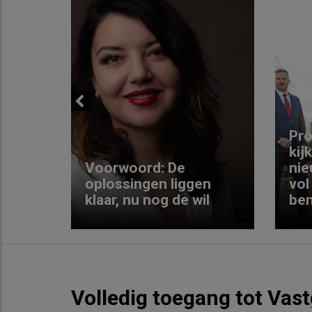
Previous
ng:
Pro
kij
Voorwoord: De
nie
ke
oplossingen liggen
vol
klaar, nu nog de wil
ben
Volledig toegang tot Vas