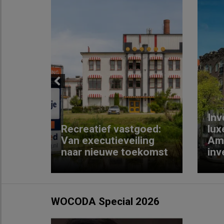
Previous
Inv
e
Recreatief vastgoed:
lux
t met
Van executieveiling
Am
naar nieuwe toekomst
inv
WOCODA Special 2026