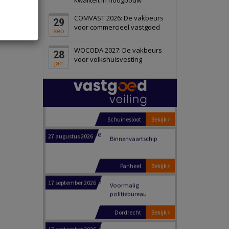
Schiedam
Bekijk
COMVAST 2026: De vakbeurs
29
22 september 2026
Attractiepark
voor commercieel vastgoed
sep
WOCODA 2027: De vakbeurs
28
Oranje
Bekijk
voor volkshuisvesting
jan
28 september 2026
Grootschalig
bedrijventerrein
Schuinesloot
Bekijk
27 augustus 2026
Binnenvaartschip
Panheel
Bekijk
17 september 2026
Voormalig
politiebureau
Dordrecht
Bekijk
17 september 2026
Voormalig
politiebureau