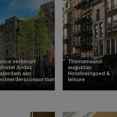
esco verkoopt
Themamaand
ehotel Andaz
augustus:
sterdam aan
Hotelvastgoed &
esteerdersconsortium
leisure