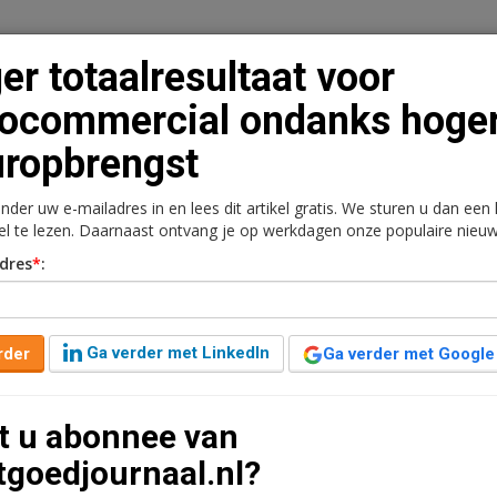
er totaalresultaat voor
ocommercial ondanks hoge
ropbrengst
n
Vacaturebank
Contact
Abonnementen
onder uw e-mailadres in en lees dit artikel gratis. We sturen u dan een
rkt
Kantoren
Retail
Logistiek
Juridisch | Fiscaa
kel te lezen. Daarnaast ontvang je op werkdagen onze populaire nieuw
dres
*
:
t voor Eurocommercial
opbrengst
Ga verder met LinkedIn
rder
Ga verder met Google
1 minuut leestijd
t u abonnee van
ursgenoteerde winkelfonds Eurocommercial is in het
tgoedjournaal.nl?
n €260,7 miljoen eind juni 2017 naar €72,1 miljoen