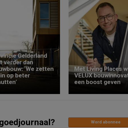
vincie Gelderland
kt verder dan
uwbouw: ‘We zetten
Met Living Places wi
 in op beter
VELUX bouwinnovat
utten’
een boost geven
tgoedjournaal?
Word abonnee