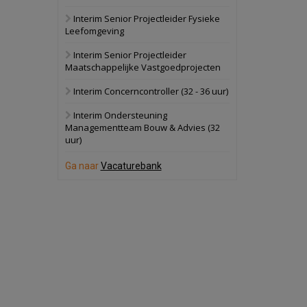
Interim Senior Projectleider Fysieke
Schuinesloot
Bekijk
Leefomgeving
27 augustus 2026
Binnenvaartschip
Interim Senior Projectleider
Maatschappelijke Vastgoedprojecten
Panheel
Bekijk
Interim Concerncontroller (32 - 36 uur)
17 september 2026
Voormalig
Interim Ondersteuning
politiebureau
Managementteam Bouw & Advies (32
uur)
Dordrecht
Bekijk
17 september 2026
Ga naar
Vacaturebank
Voormalig
politiebureau
Hilversum
Bekijk
17 september 2026
Voormalig
politiebureau
Zaandam
Bekijk
8 september 2026
Zorgcomplex