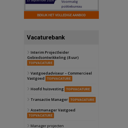
Hilversum
Bekijk
17 september 2026
BEKIJK HET VOLLEDIGE AANBOD
Voormalig
politiebureau
Zaandam
Bekijk
Vacaturebank
8 september 2026
Zorgcomplex
Interim Projectleider
Gebiedsontwikkeling (8 uur)
Zwanenburg
Bekijk
TOPVACATURE
6 oktober 2026
Transformatieobject
Vastgoedadviseur – Commercieel
Vastgoed
TOPVACATURE
Schiedam
Bekijk
Hoofd huisvesting
TOPVACATURE
22 september 2026
Attractiepark
Transactie Manager
TOPVACATURE
Assetmanager Vastgoed
Oranje
Bekijk
TOPVACATURE
28 september 2026
Grootschalig
Manager projecten
bedrijventerrein