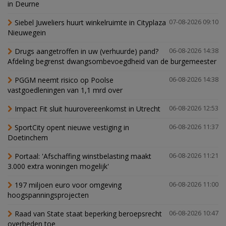
in Deurne
Siebel Juweliers huurt winkelruimte in Cityplaza
07-08-2026 09:10
Nieuwegein
Drugs aangetroffen in uw (verhuurde) pand?
06-08-2026 14:38
Afdeling begrenst dwangsombevoegdheid van de burgemeester
PGGM neemt risico op Poolse
06-08-2026 14:38
vastgoedleningen van 1,1 mrd over
Impact Fit sluit huurovereenkomst in Utrecht
06-08-2026 12:53
SportCity opent nieuwe vestiging in
06-08-2026 11:37
Doetinchem
Portaal: 'Afschaffing winstbelasting maakt
06-08-2026 11:21
3.000 extra woningen mogelijk'
197 miljoen euro voor omgeving
06-08-2026 11:00
hoogspanningsprojecten
Raad van State staat beperking beroepsrecht
06-08-2026 10:47
overheden toe