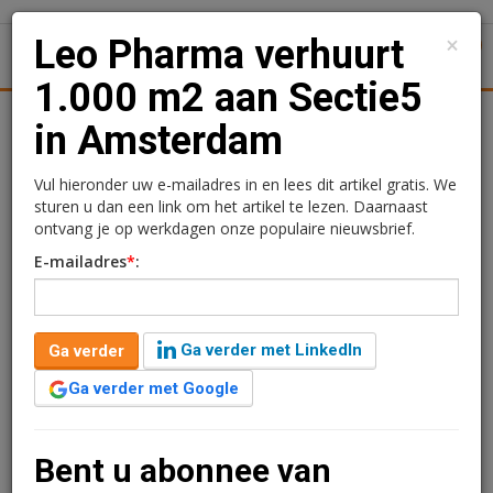
×
Leo Pharma verhuurt
1
Toggl
1.000 m2 aan Sectie5
tiek
Juridisch | Fiscaal
Transacties
Werk
Specials
in Amsterdam
Leo Pharma verhuurt
Vul hieronder uw e-mailadres in en lees dit artikel gratis. We
sturen u dan een link om het artikel te lezen. Daarnaast
1.000 m2 aan Sectie5 in
ontvang je op werkdagen onze populaire nieuwsbrief.
E-mailadres
*
:
Amsterdam
Ramon Holle
19 juni 2018 om 11:41
Ga verder met LinkedIn
Ga verder
8 jaar geleden aangepast
1 minuut leestijd
Ga verder met Google
Leo Pharma heeft een onderhuurovereenkomst
afgesloten met Sectie5 Management voor circa 1.000
m² kantoorruimte alsmede negen parkeerplaatsen in
Bent u abonnee van
kantoorgebouw ‘Say Buildings’, gelegen aan John M.