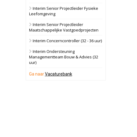
Interim Senior Projectleider Fysieke
Schuinesloot
Bekijk
Leefomgeving
27 augustus 2026
Binnenvaartschip
Interim Senior Projectleider
Maatschappelijke Vastgoedprojecten
Panheel
Bekijk
Interim Concerncontroller (32 - 36 uur)
17 september 2026
Voormalig
Interim Ondersteuning
politiebureau
Managementteam Bouw & Advies (32
uur)
Dordrecht
Bekijk
17 september 2026
Ga naar
Vacaturebank
Voormalig
politiebureau
Hilversum
Bekijk
17 september 2026
Voormalig
politiebureau
Zaandam
Bekijk
8 september 2026
Zorgcomplex