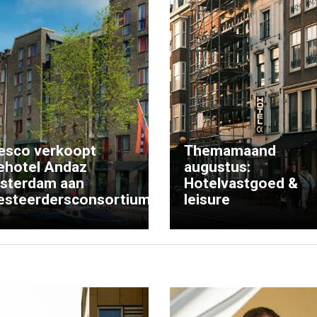
esco verkoopt
Themamaand
ehotel Andaz
augustus:
sterdam aan
Hotelvastgoed &
esteerdersconsortium
leisure