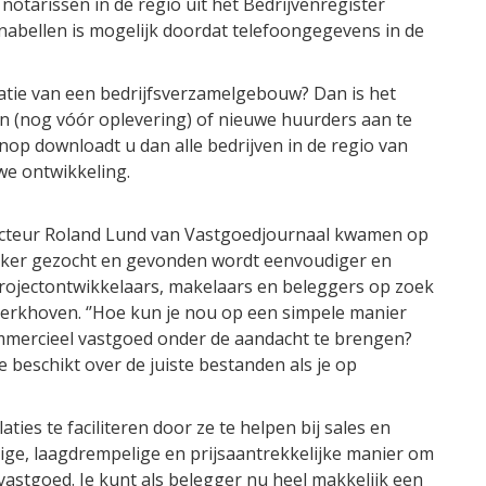
notarissen in de regio uit het Bedrijvenregister
abellen is mogelijk doordat telefoongegevens in de
satie van een bedrijfsverzamelgebouw? Dan is het
en (nog vóór oplevering) of nieuwe huurders aan te
nop downloadt u dan alle bedrijven in de regio van
we ontwikkeling.
ecteur Roland Lund van Vastgoedjournaal kwamen op
iker gezocht en gevonden wordt eenvoudiger en
projectontwikkelaars, makelaars en beleggers op zoek
 Kerkhoven. ‘’Hoe kun je nou op een simpele manier
ommercieel vastgoed onder de aandacht te brengen?
 beschikt over de juiste bestanden als je op
ties te faciliteren door ze te helpen bij sales en
udige, laagdrempelige en prijsaantrekkelijke manier om
astgoed. Je kunt als belegger nu heel makkelijk een