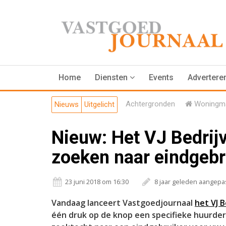
Home
Diensten
Events
Advertere
Achtergronden
Woningma
Nieuws
Uitgelicht
Nieuw: Het VJ Bedrijv
zoeken naar eindgebr
23 juni 2018 om 16:30
8 jaar geleden aangepa
Vandaag lanceert Vastgoedjournaal
het VJ 
één druk op de knop een specifieke huurder