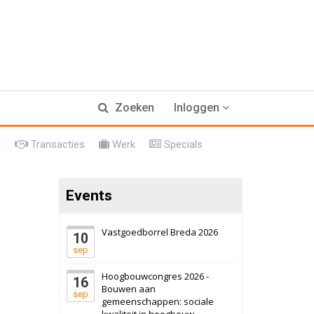
17 september 2026
Voormalig
Zoeken
Inloggen
politiebureau
Hilversum
Bekijk
l
Transacties
Werk
Specials
17 september 2026
Voormalig
politiebureau
Events
Zaandam
Bekijk
8 september 2026
Zorgcomplex
Vastgoedborrel Breda 2026
10
sep
Zwanenburg
Bekijk
Hoogbouwcongres 2026 -
16
6 oktober 2026
Transformatieobject
Bouwen aan
sep
gemeenschappen: sociale
kwaliteit in hoogbouw