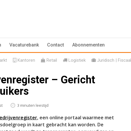
n
Vacaturebank
Contact
Abonnementen
rkt
Kantoren
Retail
Logistiek
Juridisch | Fiscaa
enregister – Gericht
uikers
st
3 minuten leestijd
Bedrijvenregister
, een online portaal waarmee met
sdoelgroep in kaart gebracht kan worden. De