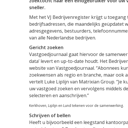
zoektocht naar een eindgebruiker voor uw 
sneller.
Met het VJ Bedrijvenregister krijgt u toegang
bedrijfsadressen, die maandelijks geüpdatet w
adresgegevens, bestuurders, telefoonnummer,
van alle Nederlandse bedrijven.
Gericht zoeken
Vastgoedjournaal gaat hiervoor de samenwerki
data’ levert en up-to-date houdt. Het Bedrijv
website van Vastgoedjournaal. ‘’Abonnees ku
zoekwensen als regio en branche, maar ook a
vertelt Luke Liplijn van Matrixian Group. ‘’Je
uw vastgoed zoeken en vervolgens middels de 
selecteren en aanschrijven.’’
Kerkhoven, Liplijn en Lund tekenen voor de samenwerking.
Schrijven of bellen
Heeft u bijvoorbeeld een leegstand kantoorpa