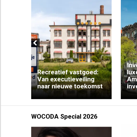
Previous
Inv
e
Recreatief vastgoed:
lux
t met
Van executieveiling
Am
naar nieuwe toekomst
inv
WOCODA Special 2026