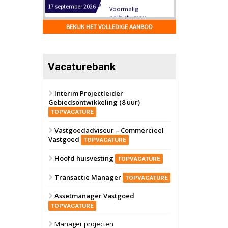
Hilversum
Bekijk
17 september 2026
BEKIJK HET VOLLEDIGE AANBOD
Voormalig
politiebureau
Zaandam
Bekijk
Vacaturebank
8 september 2026
Zorgcomplex
Interim Projectleider
Gebiedsontwikkeling (8 uur)
Zwanenburg
Bekijk
TOPVACATURE
6 oktober 2026
Transformatieobject
Vastgoedadviseur – Commercieel
Vastgoed
TOPVACATURE
Schiedam
Bekijk
Hoofd huisvesting
TOPVACATURE
22 september 2026
Attractiepark
Transactie Manager
TOPVACATURE
Assetmanager Vastgoed
Oranje
Bekijk
TOPVACATURE
28 september 2026
Grootschalig
Manager projecten
bedrijventerrein