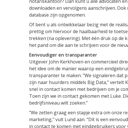
notariskantoor? Dan kunt u alle advocaten en 
downloaden en vervolgens aanschrijven. Ook n
database zijn opgenomen.
Of bent u als ontwikkelaar bezig met de reali
prettig om hiervoor de haalbaarheid te toets
trekken (na oplevering). Met één druk op de k
het pand om die aan te schrijven voor de nieu
Eenvoudiger en transparanter
Uitgever John Kerkhoven en commercieel dir
het idee om de manier waarop een eindgebru
transparanter te maken. ‘’We signaleren dat 
zijn naar huurders middels Big Data,’’ vertelt
snel in contact komen met bedrijven om je c
Toen zijn we in contact gekomen met Luke. Die
bedrijfsniveau wilt zoeken.’’
‘’We zetten graag een stapje extra om onze rela
marketing,’’ vult Lund aan. ‘’Dit is een eenvo
in contact te komen met eindgebruikers voor v