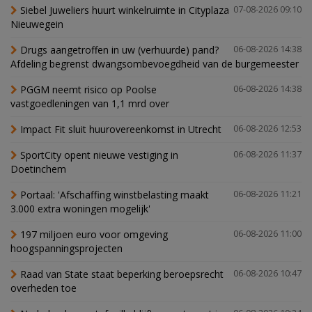
Siebel Juweliers huurt winkelruimte in Cityplaza
07-08-2026 09:10
Nieuwegein
Drugs aangetroffen in uw (verhuurde) pand?
06-08-2026 14:38
Afdeling begrenst dwangsombevoegdheid van de burgemeester
PGGM neemt risico op Poolse
06-08-2026 14:38
vastgoedleningen van 1,1 mrd over
Impact Fit sluit huurovereenkomst in Utrecht
06-08-2026 12:53
SportCity opent nieuwe vestiging in
06-08-2026 11:37
Doetinchem
Portaal: 'Afschaffing winstbelasting maakt
06-08-2026 11:21
3.000 extra woningen mogelijk'
197 miljoen euro voor omgeving
06-08-2026 11:00
hoogspanningsprojecten
Raad van State staat beperking beroepsrecht
06-08-2026 10:47
overheden toe