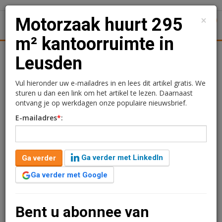
×
Motorzaak huurt 295
1
Toggl
m² kantoorruimte in
tiek
Juridisch | Fiscaal
Transacties
Werk
Specials
Leusden
Motorzaak huurt 295 m²
Vul hieronder uw e-mailadres in en lees dit artikel gratis. We
sturen u dan een link om het artikel te lezen. Daarnaast
kantoorruimte in Leusden
ontvang je op werkdagen onze populaire nieuwsbrief.
E-mailadres
*
:
Rogier Hentenaar
22 mei 2018 om 11:51
1 minuut leestijd
Ga verder met LinkedIn
Ga verder
Motorzaak Nick Brouwer Trading huurt de
kantoorruimte van ca. 295 m2 en 2 parkeerplaatsen
Ga verder met Google
aan de Ambachtsweg 1D te Leusden.
Verder lezen?
Bent u abonnee van