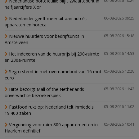
Nederlandse portefeuille blijft zwaartepunt in
06-08-2026 10:24
halfjaarcijfers Xior
Nederlander geeft meer uit aan auto’s,
06-08-2026 09:25
apparaten en horeca
Nieuwe huurders voor bedrijfsunits in
05-08-2026 15:18
Amstelveen
Het indexeren van de huurprijs bij 290-ruimte
05-08-2026 14:53
en 230a-ruimte
Segro stemt in met overnamebod van 16 mrd
05-08-2026 12:28
euro
Hitte bezorgt Mall of the Netherlands
05-08-2026 11:42
onverwachte bezoekerspiek
Fastfood rukt op: Nederland telt inmiddels
05-08-2026 11:02
19.400 zaken
Vergunning voor ruim 800 appartementen in
05-08-2026 10:41
Haarlem definitief