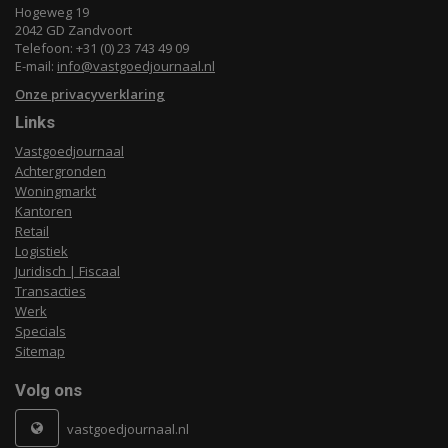
Hogeweg 19
2042 GD Zandvoort
Telefoon: +31 (0) 23 743 49 09
E-mail:
info@vastgoedjournaal.nl
Onze privacyverklaring
Links
Vastgoedjournaal
Achtergronden
Woningmarkt
Kantoren
Retail
Logistiek
Juridisch | Fiscaal
Transacties
Werk
Specials
Sitemap
Volg ons
vastgoedjournaal.nl