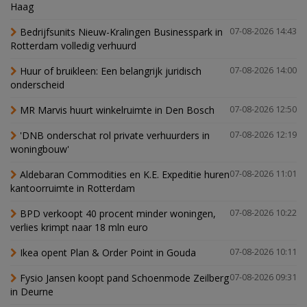
Haag
Bedrijfsunits Nieuw-Kralingen Businesspark in
07-08-2026 14:43
Rotterdam volledig verhuurd
Huur of bruikleen: Een belangrijk juridisch
07-08-2026 14:00
onderscheid
MR Marvis huurt winkelruimte in Den Bosch
07-08-2026 12:50
'DNB onderschat rol private verhuurders in
07-08-2026 12:19
woningbouw'
Aldebaran Commodities en K.E. Expeditie huren
07-08-2026 11:01
kantoorruimte in Rotterdam
BPD verkoopt 40 procent minder woningen,
07-08-2026 10:22
verlies krimpt naar 18 mln euro
Ikea opent Plan & Order Point in Gouda
07-08-2026 10:11
Fysio Jansen koopt pand Schoenmode Zeilberg
07-08-2026 09:31
in Deurne