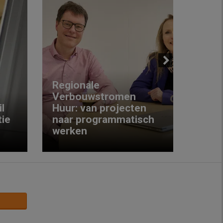
Next
Regionale
Verbouwstromen
‘We w
l
Huur: van projecten
koop
ie
naar programmatisch
gewo
werken
krijg