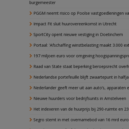
burgemeester
PGGM neemt risico op Poolse vastgoedleningen va
Impact Fit sluit huurovereenkomst in Utrecht
SportCity opent nieuwe vestiging in Doetinchem
Portaal: 'Afschaffing winstbelasting maakt 3.000 e
197 miljoen euro voor omgeving hoogspanningspr
Raad van State staat beperking beroepsrecht over
Nederlandse portefeuille blijft zwaartepunt in halfja
Nederlander geeft meer uit aan auto’s, apparaten 
Nieuwe huurders voor bedrijfsunits in Amstelveen
Het indexeren van de huurprijs bij 290-ruimte en 2
Segro stemt in met overnamebod van 16 mrd euro