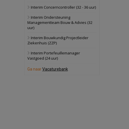
Interim Concerncontroller (32 - 36 uur)
Schuinesloot
Bekijk
Interim Ondersteuning
27 augustus 2026
Binnenvaartschip
Managementteam Bouw & Advies (32
uur)
Panheel
Bekijk
Interim Bouwkundig Projectleider
Ziekenhuis (ZZP)
17 september 2026
Voormalig
politiebureau
Interim Portefeuillemanager
Vastgoed (24 uur)
Dordrecht
Bekijk
Ga naar
Vacaturebank
17 september 2026
Voormalig
politiebureau
Hilversum
Bekijk
17 september 2026
Voormalig
politiebureau
Zaandam
Bekijk
8 september 2026
Zorgcomplex