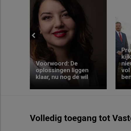
Previous
ng:
Pro
kij
Voorwoord: De
nie
ke
oplossingen liggen
vol
klaar, nu nog de wil
ben
Volledig toegang tot Vas