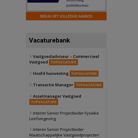
Hilversum
Bekijk
17 september 2026
BEKIJK HET VOLLEDIGE AANBOD
Voormalig
politiebureau
Zaandam
Bekijk
Vacaturebank
8 september 2026
Zorgcomplex
Vastgoedadviseur – Commercieel
Vastgoed
Zwanenburg
Bekijk
TOPVACATURE
6 oktober 2026
Hoofd huisvesting
Transformatieobject
TOPVACATURE
Transactie Manager
TOPVACATURE
Schiedam
Bekijk
Assetmanager Vastgoed
22 september 2026
Attractiepark
TOPVACATURE
Interim Senior Projectleider Fysieke
Leefomgeving
Oranje
Bekijk
28 september 2026
Interim Senior Projectleider
Grootschalig
Maatschappelijke Vastgoedprojecten
bedrijventerrein