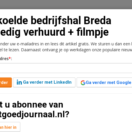
oelde bedrijfshal Breda
ledig verhuurd + filmpje
onder uw e-mailadres in en lees dit artikel gratis. We sturen u dan een
n
Vacaturebank
Contact
Abonnementen
kel te lezen. Daarnaast ontvang je op werkdagen onze populaire nieuw
dres
*
:
rkt
Kantoren
Retail
Logistiek
Juridisch | Fiscaa
Breda volledig verhuurd +
Ga verder met LinkedIn
rder
Ga verder met Google
t u abonnee van
 jaar geleden aangepast
1 minuut leestijd
tgoedjournaal.nl?
drijfshal aan IABC 5325 in Breda, waarmee het totale
n hier in