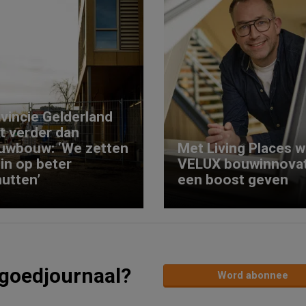
vincie Gelderland
kt verder dan
uwbouw: ‘We zetten
Met Living Places wi
 in op beter
VELUX bouwinnovat
utten’
een boost geven
tgoedjournaal?
Word abonnee