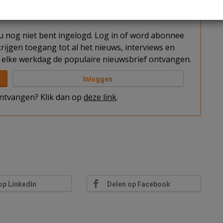
t u nog niet bent ingelogd. Log in of word abonnee
rijgen toegang tot al het nieuws, interviews en
elke werkdag de populaire nieuwsbrief ontvangen.
Inloggen
 ontvangen? Klik dan op
deze link
.
op LinkedIn
Delen op Facebook