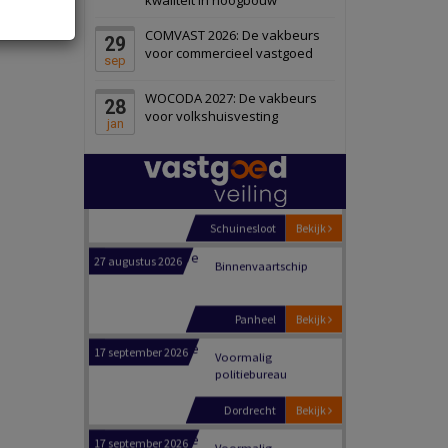
Schiedam
Bekijk
COMVAST 2026: De vakbeurs
29
22 september 2026
Attractiepark
voor commercieel vastgoed
sep
WOCODA 2027: De vakbeurs
28
Oranje
Bekijk
voor volkshuisvesting
jan
28 september 2026
Grootschalig
bedrijventerrein
Schuinesloot
Bekijk
27 augustus 2026
Binnenvaartschip
Panheel
Bekijk
17 september 2026
Voormalig
politiebureau
Dordrecht
Bekijk
17 september 2026
Voormalig
politiebureau