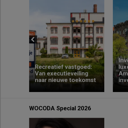
Previous
Inv
e
Recreatief vastgoed:
lux
t met
Van executieveiling
Am
naar nieuwe toekomst
inv
WOCODA Special 2026