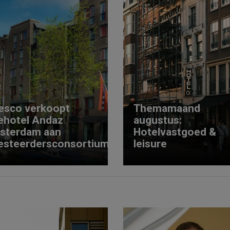
esco verkoopt
Themamaand
ehotel Andaz
augustus:
sterdam aan
Hotelvastgoed &
esteerdersconsortium
leisure