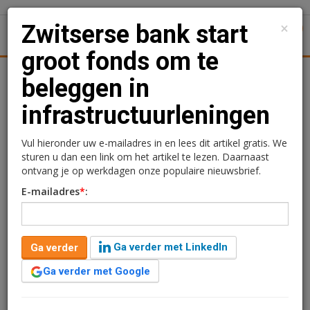
×
Zwitserse bank start
1
Toggl
groot fonds om te
Achtergronden
Woningmarkt
Kantore
Nieuws
Uitgelicht
beleggen in
infrastructuurleningen
Zwitserse bank start
groot fonds om te
Vul hieronder uw e-mailadres in en lees dit artikel gratis. We
sturen u dan een link om het artikel te lezen. Daarnaast
beleggen in
ontvang je op werkdagen onze populaire nieuwsbrief.
E-mailadres
*
:
infrastructuurleningen
Rogier Hentenaar
23 maart 2018 om 09:10
Ga verder met LinkedIn
Ga verder
8 jaar geleden aangepast
1 minuut leestijd
Ga verder met Google
De Zwitserse assetmanager UBS Asset Management
Real Estate & Private Markets (REPM) heeft een tweede