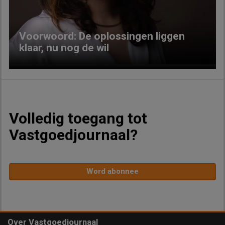
Voorwoord: De oplossingen liggen
klaar, nu nog de wil
Volledig toegang tot
Vastgoedjournaal?
Word abonnee
Over Vastgoedjournaal