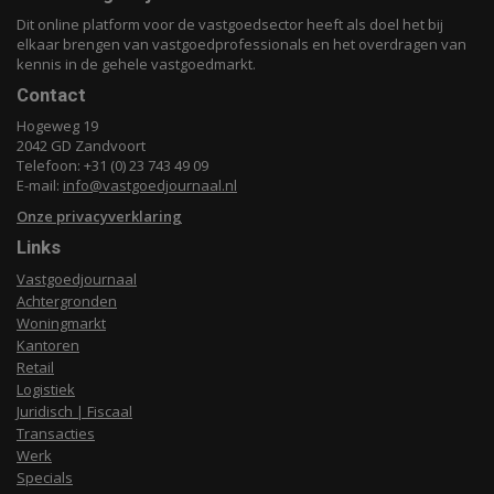
Dit online platform voor de vastgoedsector heeft als doel het bij
elkaar brengen van vastgoedprofessionals en het overdragen van
kennis in de gehele vastgoedmarkt.
Contact
Hogeweg 19
2042 GD Zandvoort
Telefoon: +31 (0) 23 743 49 09
E-mail:
info@vastgoedjournaal.nl
Onze privacyverklaring
Links
Vastgoedjournaal
Achtergronden
Woningmarkt
Kantoren
Retail
Logistiek
Juridisch | Fiscaal
Transacties
Werk
Specials