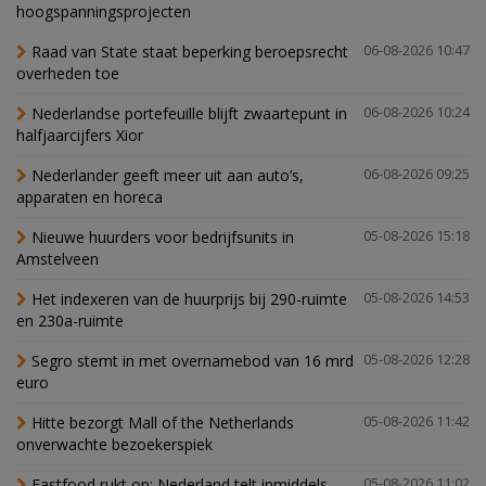
hoogspanningsprojecten
Raad van State staat beperking beroepsrecht
06-08-2026 10:47
overheden toe
Nederlandse portefeuille blijft zwaartepunt in
06-08-2026 10:24
halfjaarcijfers Xior
Nederlander geeft meer uit aan auto’s,
06-08-2026 09:25
apparaten en horeca
Nieuwe huurders voor bedrijfsunits in
05-08-2026 15:18
Amstelveen
Het indexeren van de huurprijs bij 290-ruimte
05-08-2026 14:53
en 230a-ruimte
Segro stemt in met overnamebod van 16 mrd
05-08-2026 12:28
euro
Hitte bezorgt Mall of the Netherlands
05-08-2026 11:42
onverwachte bezoekerspiek
Fastfood rukt op: Nederland telt inmiddels
05-08-2026 11:02