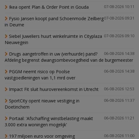
Ikea opent Plan & Order Point in Gouda
07-08-2026 10:11
Fysio Jansen koopt pand Schoenmode Zeilberg
07-08-2026 09:31
in Deurne
Siebel Juweliers huurt winkelruimte in Cityplaza
07-08-2026 09:10
Nieuwegein
Drugs aangetroffen in uw (verhuurde) pand?
06-08-2026 14:38
Afdeling begrenst dwangsombevoegdheid van de burgemeester
PGGM neemt risico op Poolse
06-08-2026 14:38
vastgoedleningen van 1,1 mrd over
Impact Fit sluit huurovereenkomst in Utrecht
06-08-2026 12:53
SportCity opent nieuwe vestiging in
06-08-2026 11:37
Doetinchem
Portaal: 'Afschaffing winstbelasting maakt
06-08-2026 11:21
3.000 extra woningen mogelijk'
197 miljoen euro voor omgeving
06-08-2026 11:00