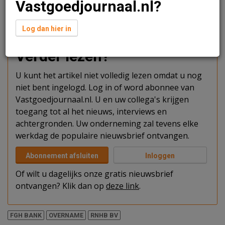
Vastgoedjournaal.nl?
"De rest van de leningen van FGH Bank zal worden
geïntegreerd in Rabobank. Dan houdt FGH Bank op te
bestaan."
Log dan hier in
Verder lezen?
U kunt het artikel niet volledig lezen omdat u nog
niet bent ingelogd. Log in of word abonnee van
Vastgoedjournaal.nl. U en uw collega's krijgen
toegang tot al het nieuws, interviews en
achtergronden. Uw onderneming zal tevens elke
werkdag de populaire nieuwsbrief ontvangen.
Abonnement afsluiten
Inloggen
Of wilt u dagelijks onze gratis nieuwsbrief
ontvangen? Klik dan op
deze link
.
FGH BANK
OVERNAME
RNHB BV