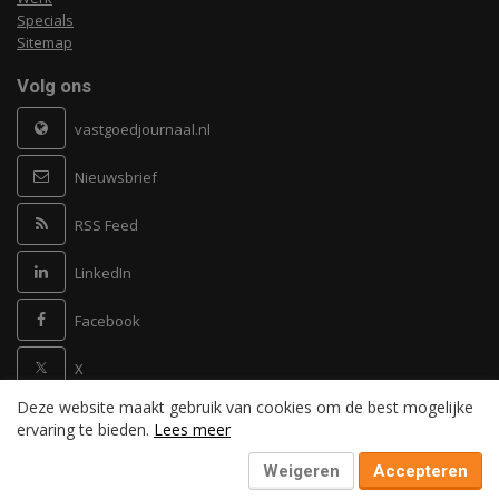
Specials
Sitemap
Volg ons
vastgoedjournaal.nl
Nieuwsbrief
RSS Feed
LinkedIn
Facebook
X
Deze website maakt gebruik van cookies om de best mogelijke
Powered by
ervaring te bieden.
Lees meer
Weigeren
Accepteren