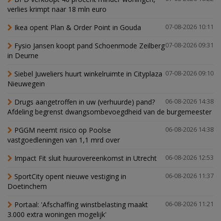
verlies krimpt naar 18 mln euro
Ikea opent Plan & Order Point in Gouda
07-08-2026 10:11
Fysio Jansen koopt pand Schoenmode Zeilberg
07-08-2026 09:31
in Deurne
Siebel Juweliers huurt winkelruimte in Cityplaza
07-08-2026 09:10
Nieuwegein
Drugs aangetroffen in uw (verhuurde) pand?
06-08-2026 14:38
Afdeling begrenst dwangsombevoegdheid van de burgemeester
PGGM neemt risico op Poolse
06-08-2026 14:38
vastgoedleningen van 1,1 mrd over
Impact Fit sluit huurovereenkomst in Utrecht
06-08-2026 12:53
SportCity opent nieuwe vestiging in
06-08-2026 11:37
Doetinchem
Portaal: 'Afschaffing winstbelasting maakt
06-08-2026 11:21
3.000 extra woningen mogelijk'