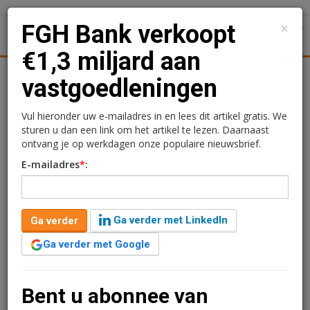
×
FGH Bank verkoopt
1
Toggl
€1,3 miljard aan
Achtergronden
Woningmarkt
Kantore
Nieuws
Uitgelicht
vastgoedleningen
FGH Bank verkoopt €1,3
Vul hieronder uw e-mailadres in en lees dit artikel gratis. We
sturen u dan een link om het artikel te lezen. Daarnaast
miljard aan
ontvang je op werkdagen onze populaire nieuwsbrief.
E-mailadres
*
:
vastgoedleningen
Rogier Hentenaar
13 maart 2018 om 11:36
Ga verder met LinkedIn
Ga verder
8 jaar geleden aangepast
2 minuten leestijd
Ga verder met Google
FGH Bank heeft een overeenkomst getekend met
RNHB bv – voorheen de Rijnlandse Hypotheekbank -
over de voorgenomen verkoop van een deel van haar
Bent u abonnee van
leningenportefeuille, ter grootte van circa €1,3 miljard.