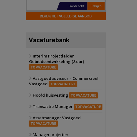
Hilversum
Bekijk
17 september 2026
BEKIJK HET VOLLEDIGE AANBOD
Voormalig
politiebureau
Zaandam
Bekijk
Vacaturebank
8 september 2026
Zorgcomplex
Interim Projectleider
Gebiedsontwikkeling (8 uur)
Zwanenburg
Bekijk
TOPVACATURE
6 oktober 2026
Transformatieobject
Vastgoedadviseur – Commercieel
Vastgoed
TOPVACATURE
Schiedam
Bekijk
Hoofd huisvesting
TOPVACATURE
22 september 2026
Attractiepark
Transactie Manager
TOPVACATURE
Assetmanager Vastgoed
Oranje
Bekijk
TOPVACATURE
28 september 2026
Grootschalig
Manager projecten
bedrijventerrein