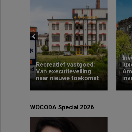
Previous
Inv
e
Recreatief vastgoed:
lux
t met
Van executieveiling
Am
naar nieuwe toekomst
inv
WOCODA Special 2026