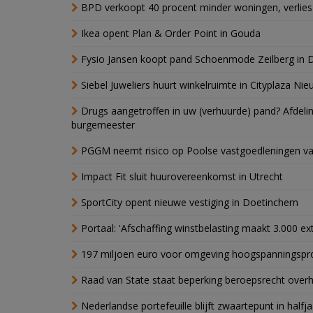
BPD verkoopt 40 procent minder woningen, verlies
Ikea opent Plan & Order Point in Gouda
Fysio Jansen koopt pand Schoenmode Zeilberg in 
Siebel Juweliers huurt winkelruimte in Cityplaza Ni
Drugs aangetroffen in uw (verhuurde) pand? Afde
burgemeester
PGGM neemt risico op Poolse vastgoedleningen va
Impact Fit sluit huurovereenkomst in Utrecht
SportCity opent nieuwe vestiging in Doetinchem
Portaal: 'Afschaffing winstbelasting maakt 3.000 e
197 miljoen euro voor omgeving hoogspanningspr
Raad van State staat beperking beroepsrecht over
Nederlandse portefeuille blijft zwaartepunt in halfja