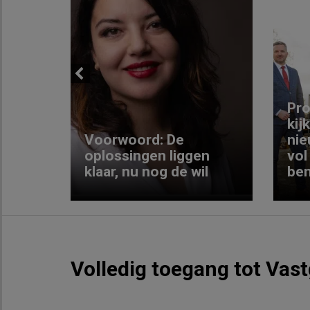
Previous
ng:
Pro
kij
Voorwoord: De
nie
ke
oplossingen liggen
vol
klaar, nu nog de wil
ben
Volledig toegang tot Vas