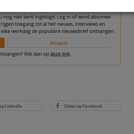
t u nog niet bent ingelogd. Log in of word abonnee
rijgen toegang tot al het nieuws, interviews en
elke werkdag de populaire nieuwsbrief ontvangen.
Inloggen
 ontvangen? Klik dan op
deze link
.
op LinkedIn
Delen op Facebook