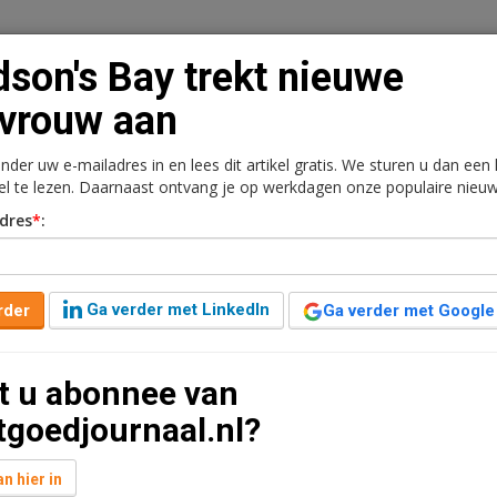
son's Bay trekt nieuwe
vrouw aan
onder uw e-mailadres in en lees dit artikel gratis. We sturen u dan een
n
Vacaturebank
Contact
Abonnementen
kel te lezen. Daarnaast ontvang je op werkdagen onze populaire nieuw
dres
*
:
rkt
Kantoren
Retail
Logistiek
Juridisch | Fiscaa
ieuwe topvrouw aan
Ga verder met LinkedIn
rder
Ga verder met Google
8 jaar geleden aangepast
1 minuut leestijd
t u abonnee van
rzitter van Hudson's Bay Company, het
tgoedjournaal.nl?
 Saks OFF 5th. Foulkes was hiervoor werkzaam bij
n hier in