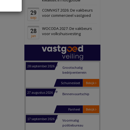
Schiedam
Bekijk
COMVAST 2026: De vakbeurs
29
22 september 2026
Attractiepark
voor commercieel vastgoed
sep
WOCODA 2027: De vakbeurs
28
Oranje
Bekijk
voor volkshuisvesting
jan
28 september 2026
Grootschalig
bedrijventerrein
Schuinesloot
Bekijk
27 augustus 2026
Binnenvaartschip
Panheel
Bekijk
17 september 2026
Voormalig
politiebureau
Dordrecht
Bekijk
17 september 2026
Voormalig
politiebureau