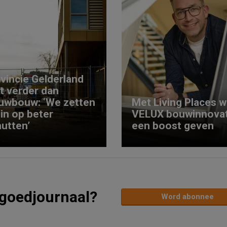
vincie Gelderland
kt verder dan
uwbouw: ‘We zetten
Met Living Places wi
 in op beter
VELUX bouwinnovat
utten’
een boost geven
tgoedjournaal?
Word abonnee