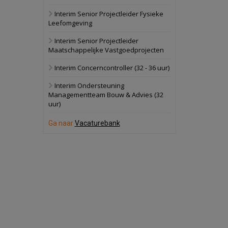
Interim Senior Projectleider Fysieke
Schuinesloot
Bekijk
Leefomgeving
27 augustus 2026
Binnenvaartschip
Interim Senior Projectleider
Maatschappelijke Vastgoedprojecten
Panheel
Bekijk
Interim Concerncontroller (32 - 36 uur)
17 september 2026
Voormalig
Interim Ondersteuning
politiebureau
Managementteam Bouw & Advies (32
uur)
Dordrecht
Bekijk
17 september 2026
Ga naar
Vacaturebank
Voormalig
politiebureau
Hilversum
Bekijk
17 september 2026
Voormalig
politiebureau
Zaandam
Bekijk
8 september 2026
Zorgcomplex