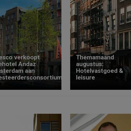
esco verkoopt
Themamaand
ehotel Andaz
augustus:
sterdam aan
Hotelvastgoed &
esteerdersconsortium
leisure