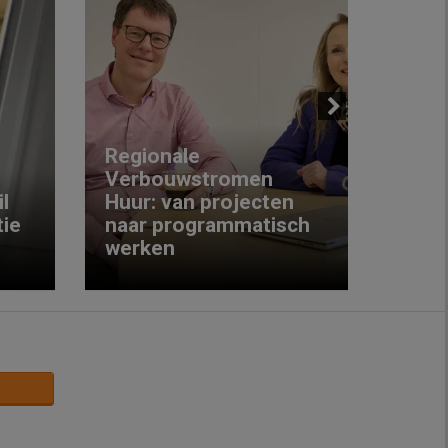
Next
Regionale
Verbouwstromen
‘We w
l
Huur: van projecten
koop
ie
naar programmatisch
gewo
werken
krijg