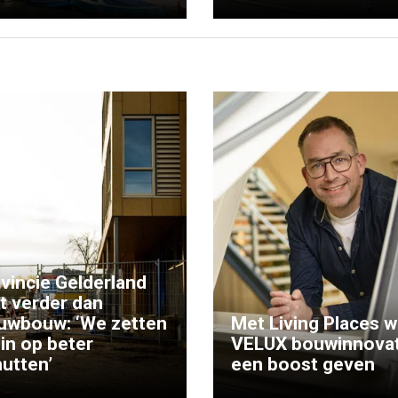
vincie Gelderland
kt verder dan
uwbouw: ‘We zetten
Met Living Places wi
 in op beter
VELUX bouwinnovat
utten’
een boost geven