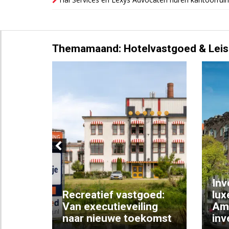
Themamaand: Hotelvastgoed & Leis
Previous
Inv
e
Recreatief vastgoed:
lux
t met
Van executieveiling
Am
naar nieuwe toekomst
inv