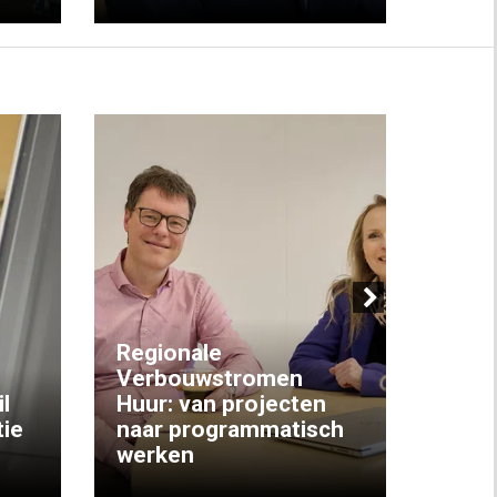
Next
Regionale
Verbouwstromen
‘We w
l
Huur: van projecten
koop
ie
naar programmatisch
gewo
werken
krijg