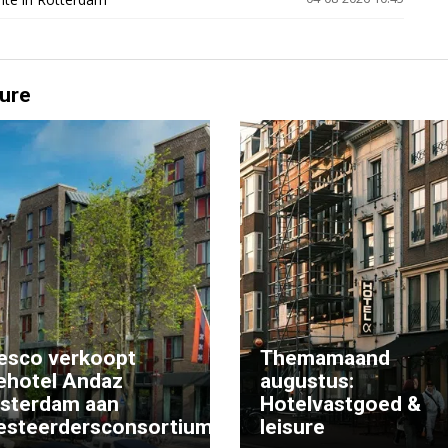
ure
esco verkoopt
Themamaand
ehotel Andaz
augustus:
sterdam aan
Hotelvastgoed &
esteerdersconsortium
leisure