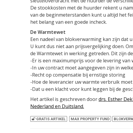
sleuteloverdracht met de huurder de verschil
De stookkosten met de huurder rekent u namelij
van de beginmeterstanden kunt u altijd het fei
het belang van een goede incheck.
De Warmtewet
Een nadeel van blokverwarming kan zijn dat u 
U kunt dus niet aan prijsvergelijking doen. 
de Warmtewet in werking getreden. Dit zijn de
-Er is een maximumprijs voor de levering van
-In uw contract moet aangegeven zijn in wel
-Recht op compensatie bij ernstige storing
-Hoe de leverancier uw warmte verbruik moe
-Dat u een klacht voor kunt leggen bij de ges
Het artikel is geschreven door
drs. Esther Dek
Nederland en Duitsland.
GRATIS ARTIKEL
MAX PROPERTY FUND
BLOKVER