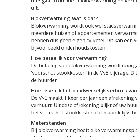
hoe gaat u om met blokverwarming en verhu
uit.
Blokverwarming, wat is dat?
Blokverwarming wordt ook wel stadsverwarm
meerdere huizen of appartementen verwarmd 
hebben dus geen eigen cv-ketel. Dit kan een vo
bijvoorbeeld onderhoudskosten
Hoe betaal ik voor verwarming?
De betaling van blokverwarming wordt doorga
‘voorschot stookkosten’ in de VvE bijdrage. D
de huurder.
Hoe reken ik het daadwerkelijk verbruik va
De VvE maakt 1 keer per jaar een afrekening
verhuurt. Uit deze afrekening blijkt of uw huu
het voorschot stookkosten dat maandelijks be
Meterstanden
Bij blokverwarming heeft elke verwarmingsplaat