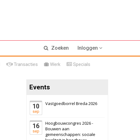
17 september 2026
Voormalig
Zoeken
Inloggen
politiebureau
Hilversum
Bekijk
l
Transacties
Werk
Specials
17 september 2026
Voormalig
politiebureau
Events
Zaandam
Bekijk
8 september 2026
Zorgcomplex
Vastgoedborrel Breda 2026
10
sep
Zwanenburg
Bekijk
Hoogbouwcongres 2026 -
16
6 oktober 2026
Transformatieobject
Bouwen aan
sep
gemeenschappen: sociale
kwaliteit in hoogbouw