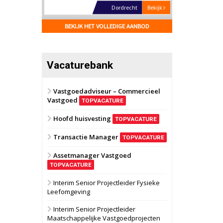
Hilversum
Bekijk
17 september 2026
BEKIJK HET VOLLEDIGE AANBOD
Voormalig
politiebureau
Zaandam
Bekijk
Vacaturebank
8 september 2026
Zorgcomplex
Vastgoedadviseur – Commercieel
Vastgoed
Zwanenburg
Bekijk
TOPVACATURE
6 oktober 2026
Hoofd huisvesting
Transformatieobject
TOPVACATURE
Transactie Manager
TOPVACATURE
Schiedam
Bekijk
Assetmanager Vastgoed
22 september 2026
Attractiepark
TOPVACATURE
Interim Senior Projectleider Fysieke
Leefomgeving
Oranje
Bekijk
28 september 2026
Interim Senior Projectleider
Grootschalig
Maatschappelijke Vastgoedprojecten
bedrijventerrein