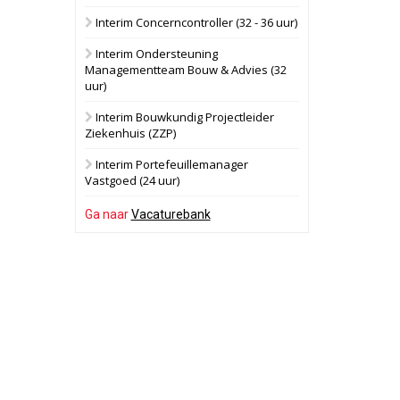
Interim Concerncontroller (32 - 36 uur)
Schuinesloot
Bekijk
Interim Ondersteuning
27 augustus 2026
Binnenvaartschip
Managementteam Bouw & Advies (32
uur)
Panheel
Bekijk
Interim Bouwkundig Projectleider
Ziekenhuis (ZZP)
17 september 2026
Voormalig
politiebureau
Interim Portefeuillemanager
Vastgoed (24 uur)
Dordrecht
Bekijk
Ga naar
Vacaturebank
17 september 2026
Voormalig
politiebureau
Hilversum
Bekijk
17 september 2026
Voormalig
politiebureau
Zaandam
Bekijk
8 september 2026
Zorgcomplex