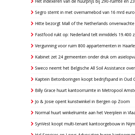
Het indexeren van de huurprijs bij 290-ruimte en 2
Segro stemt in met overnamebod van 16 mrd euro
Hitte bezorgt Mall of the Netherlands onverwacht
Fastfood rukt op: Nederland telt inmiddels 19.400 
Vergunning voor ruim 800 appartementen in Haarlem
Kabinet zet 24 gemeenten onder druk om asielopva
Sweco neemt het Belgische All Soil Assistance over
Kaptein Betonboringen koopt bedrijfspand in Oud 
Billy Grace huurt kantoorruimte in Metropool Ams
Jo & Josie opent kunstwinkel in Bergen op Zoom
Normal huurt winkelruimte aan het Veerplein in Vla
SynVest koopt multi-tenant kantoorgebouw in Nij
Hal Services en Lexys Advocaten huren kantoorrui