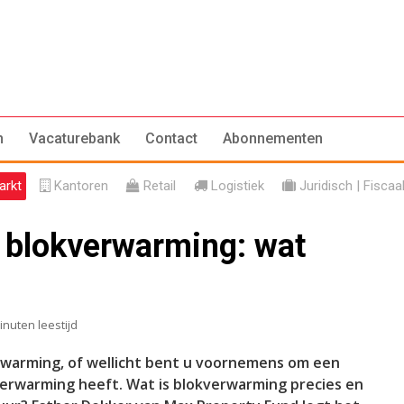
n
Vacaturebank
Contact
Abonnementen
rkt
Kantoren
Retail
Logistiek
Juridisch | Fiscaa
 blokverwarming: wat
inuten leestijd
rwarming, of wellicht bent u voornemens om een
verwarming heeft. Wat is blokverwarming precies en