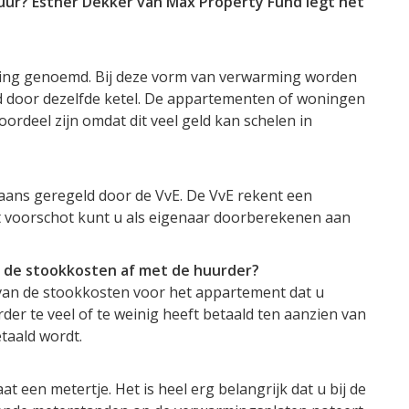
ur? Esther Dekker van Max Property Fund legt het
ing genoemd. Bij deze vorm van verwarming worden
door dezelfde ketel. De appartementen of woningen
ordeel zijn omdat dit veel geld kan schelen in
ans geregeld door de VvE. De VvE rekent een
it voorschot kunt u als eigenaar doorberekenen aan
n de stookkosten af met de huurder?
 van de stookkosten voor het appartement dat u
rder te veel of te weinig heeft betaald ten aanzien van
taald wordt.
 een metertje. Het is heel erg belangrijk dat u bij de