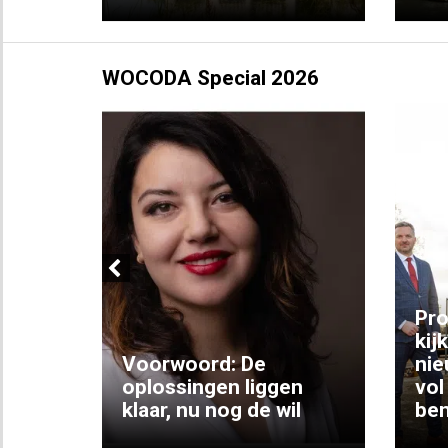
WOCODA Special 2026
Previous
ng:
Pro
kij
Voorwoord: De
nie
ke
oplossingen liggen
vol
klaar, nu nog de wil
ben