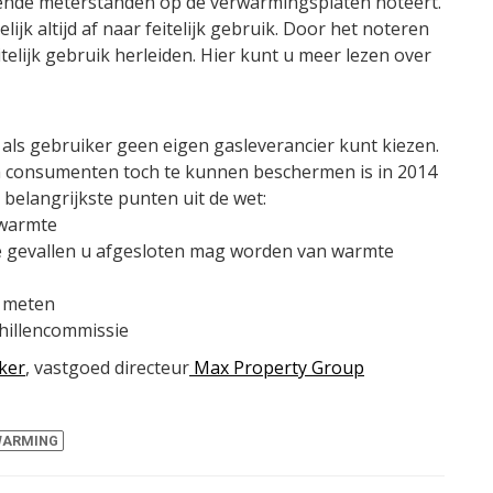
lende meterstanden op de verwarmingsplaten noteert.
k altijd af naar feitelijk gebruik. Door het noteren
telijk gebruik herleiden. Hier kunt u meer lezen over
als gebruiker geen eigen gasleverancier kunt kiezen.
Om consumenten toch te kunnen beschermen is in 2014
 belangrijkste punten uit de wet:
 warmte
ke gevallen u afgesloten mag worden van warmte
t meten
chillencommissie
ker
, vastgoed directeur
Max Property Group
WARMING