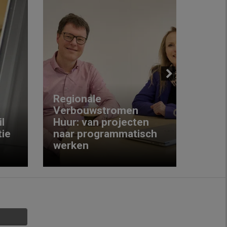
Next
Regionale
Verbouwstromen
‘We w
l
Huur: van projecten
koop
ie
naar programmatisch
gewo
werken
krijg