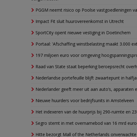
PGGM neemt risico op Poolse vastgoedleningen va
Impact Fit sluit huurovereenkomst in Utrecht
SportCity opent nieuwe vestiging in Doetinchem
Portaal: 'Afschaffing winstbelasting maakt 3.000 e
197 miljoen euro voor omgeving hoogspanningspr
Raad van State staat beperking beroepsrecht over
Nederlandse portefeuille blijft zwaartepunt in halfja
Nederlander geeft meer uit aan auto’s, apparaten 
Nieuwe huurders voor bedrijfsunits in Amstelveen
Het indexeren van de huurprijs bij 290-ruimte en 2
Segro stemt in met overnamebod van 16 mrd euro
Hitte bezorgt Mall of the Netherlands onverwacht