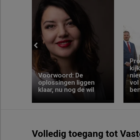
Previous
ng:
Pro
kij
Voorwoord: De
nie
ke
oplossingen liggen
vol
klaar, nu nog de wil
ben
Volledig toegang tot Vas