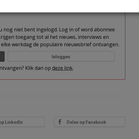
t u nog niet bent ingelogd. Log in of word abonnee
rijgen toegang tot al het nieuws, interviews en
elke werkdag de populaire nieuwsbrief ontvangen.
Inloggen
 ontvangen? Klik dan op
deze link
.
op LinkedIn
Delen op Facebook