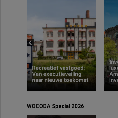
Previous
Inv
e
Recreatief vastgoed:
lux
t met
Van executieveiling
Am
naar nieuwe toekomst
inv
WOCODA Special 2026