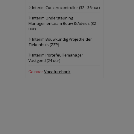
Interim Concerncontroller (32 - 36 uur)
Schuinesloot
Bekijk
Interim Ondersteuning
27 augustus 2026
Binnenvaartschip
Managementteam Bouw & Advies (32
uur)
Panheel
Bekijk
Interim Bouwkundig Projectleider
Ziekenhuis (ZZP)
17 september 2026
Voormalig
politiebureau
Interim Portefeuillemanager
Vastgoed (24 uur)
Dordrecht
Bekijk
Ga naar
Vacaturebank
17 september 2026
Voormalig
politiebureau
Hilversum
Bekijk
17 september 2026
Voormalig
politiebureau
Zaandam
Bekijk
8 september 2026
Zorgcomplex