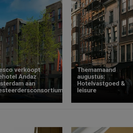
esco verkoopt
Themamaand
ehotel Andaz
augustus:
sterdam aan
Hotelvastgoed &
esteerdersconsortium
leisure