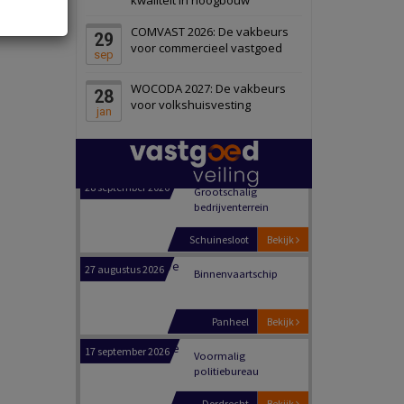
Schiedam
Bekijk
COMVAST 2026: De vakbeurs
29
22 september 2026
Attractiepark
voor commercieel vastgoed
sep
WOCODA 2027: De vakbeurs
28
Oranje
Bekijk
voor volkshuisvesting
jan
28 september 2026
Grootschalig
bedrijventerrein
Schuinesloot
Bekijk
27 augustus 2026
Binnenvaartschip
Panheel
Bekijk
17 september 2026
Voormalig
politiebureau
Dordrecht
Bekijk
17 september 2026
Voormalig
politiebureau