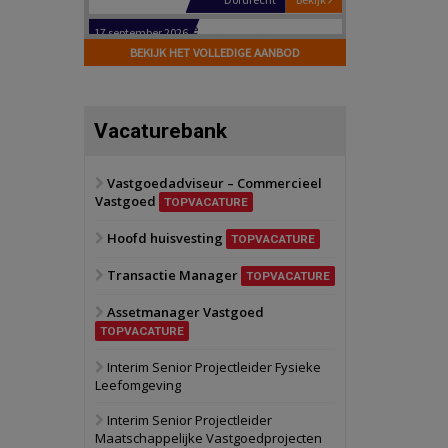
Hilversum
Bekijk
17 september 2026
BEKIJK HET VOLLEDIGE AANBOD
Voormalig
politiebureau
Zaandam
Bekijk
Vacaturebank
8 september 2026
Zorgcomplex
Vastgoedadviseur – Commercieel
Vastgoed
Zwanenburg
Bekijk
TOPVACATURE
6 oktober 2026
Hoofd huisvesting
Transformatieobject
TOPVACATURE
Transactie Manager
TOPVACATURE
Schiedam
Bekijk
Assetmanager Vastgoed
22 september 2026
Attractiepark
TOPVACATURE
Interim Senior Projectleider Fysieke
Leefomgeving
Oranje
Bekijk
28 september 2026
Interim Senior Projectleider
Grootschalig
Maatschappelijke Vastgoedprojecten
bedrijventerrein