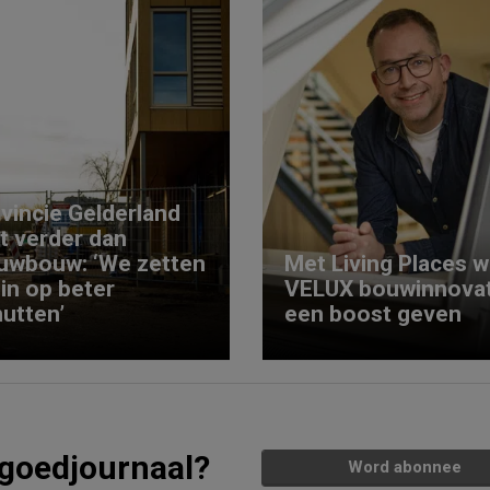
vincie Gelderland
kt verder dan
uwbouw: ‘We zetten
Met Living Places wi
 in op beter
VELUX bouwinnovat
utten’
een boost geven
tgoedjournaal?
Word abonnee