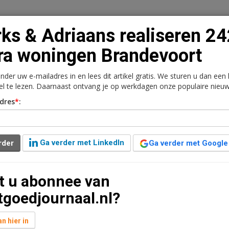
ks & Adriaans realiseren 2
ra woningen Brandevoort
onder uw e-mailadres in en lees dit artikel gratis. We sturen u dan een
n
Vacaturebank
Contact
Abonnementen
kel te lezen. Daarnaast ontvang je op werkdagen onze populaire nieuw
dres
*
:
rkt
Kantoren
Retail
Logistiek
Juridisch | Fiscaa
iseren 242 extra
Ga verder met LinkedIn
rder
Ga verder met Google
t
t u abonnee van
nuut leestijd
tgoedjournaal.nl?
 en Hurks – Adriaans een overeenkomst voor de
ngen in De Veste, Liverdonk en Hazenwinkel in
n hier in