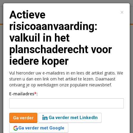
×
Actieve
1
Toggl
risicoaanvaarding:
l
Logistiek
Juridisch | Fiscaal
Transacties
Werk
S
valkuil in het
planschaderecht voor
Actieve
iedere koper
risicoaanvaarding: valkuil
in het planschaderecht
Vul hieronder uw e-mailadres in en lees dit artikel gratis. We
sturen u dan een link om het artikel te lezen. Daarnaast
voor iedere koper
ontvang je op werkdagen onze populaire nieuwsbrief.
E-mailadres
*
:
Wouter van Galen
12 januari 2018 om 09:33
9 jaar geleden aangepast
8 minuten leestijd
Ga verder met LinkedIn
Ga verder
Bij actieve risicoaanvaarding gaat het om de vraag of
ten tijde van de aankoop van een onroerende zaak
Ga verder met Google