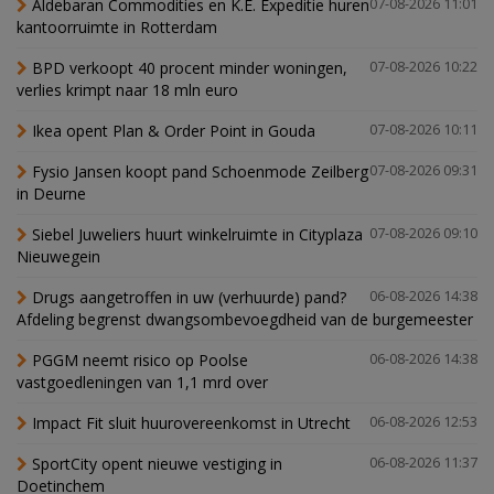
Aldebaran Commodities en K.E. Expeditie huren
07-08-2026 11:01
kantoorruimte in Rotterdam
BPD verkoopt 40 procent minder woningen,
07-08-2026 10:22
verlies krimpt naar 18 mln euro
Ikea opent Plan & Order Point in Gouda
07-08-2026 10:11
Fysio Jansen koopt pand Schoenmode Zeilberg
07-08-2026 09:31
in Deurne
Siebel Juweliers huurt winkelruimte in Cityplaza
07-08-2026 09:10
Nieuwegein
Drugs aangetroffen in uw (verhuurde) pand?
06-08-2026 14:38
Afdeling begrenst dwangsombevoegdheid van de burgemeester
PGGM neemt risico op Poolse
06-08-2026 14:38
vastgoedleningen van 1,1 mrd over
Impact Fit sluit huurovereenkomst in Utrecht
06-08-2026 12:53
SportCity opent nieuwe vestiging in
06-08-2026 11:37
Doetinchem