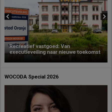
Previous
Next
Recreatief vastgoed: Van
executieveiling naar nieuwe toekomst
WOCODA Special 2026