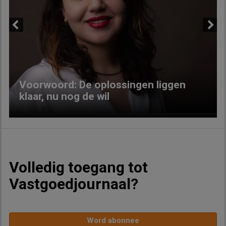
Previous
Next
Voorwoord: De oplossingen liggen
klaar, nu nog de wil
Volledig toegang tot
Vastgoedjournaal?
Word abonnee