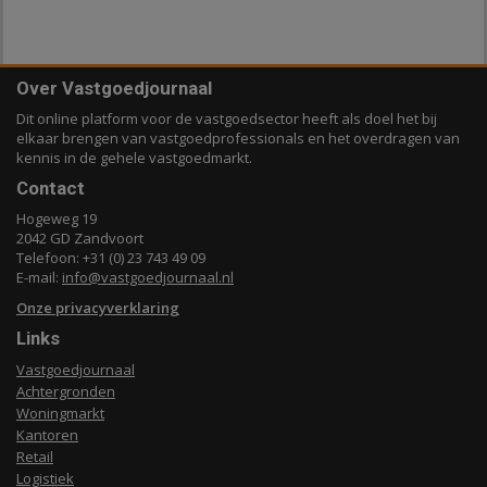
Over Vastgoedjournaal
Dit online platform voor de vastgoedsector heeft als doel het bij
elkaar brengen van vastgoedprofessionals en het overdragen van
kennis in de gehele vastgoedmarkt.
Contact
Hogeweg 19
2042 GD Zandvoort
Telefoon: +31 (0) 23 743 49 09
E-mail:
info@vastgoedjournaal.nl
Onze privacyverklaring
Links
Vastgoedjournaal
Achtergronden
Woningmarkt
Kantoren
Retail
Logistiek