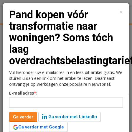
×
Pand kopen vóór
1
Toggl
transformatie naar
Logistiek
Juridisch | Fiscaal
Transacties
Werk
Spec
woningen? Soms tóch
laag
Pand kopen vóór
overdrachtsbelastingtarie
transformatie naar
woningen? Soms tóch
Vul hieronder uw e-mailadres in en lees dit artikel gratis. We
sturen u dan een link om het artikel te lezen. Daarnaast
laag
ontvang je op werkdagen onze populaire nieuwsbrief.
E-mailadres
*
:
overdrachtsbelastingtarief
Aad Rozendal
11 januari 2018 om 14:19
Ga verder met LinkedIn
Ga verder
9 jaar geleden aangepast
4 minuten leestijd
Ga verder met Google
Als een pand wordt gekocht om te transformeren naar