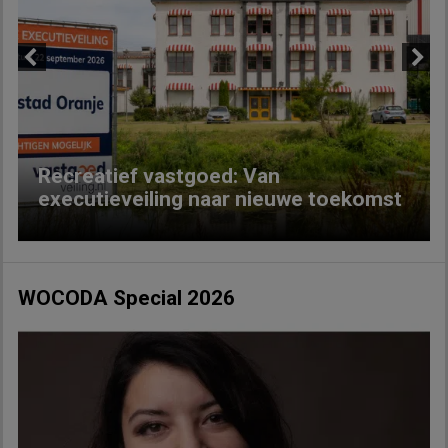
Previous
Next
Recreatief vastgoed: Van
executieveiling naar nieuwe toekomst
WOCODA Special 2026