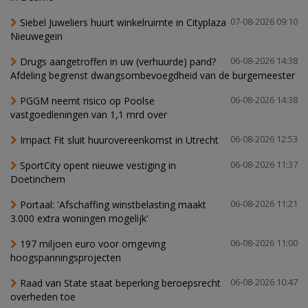
Siebel Juweliers huurt winkelruimte in Cityplaza
07-08-2026 09:10
Nieuwegein
Drugs aangetroffen in uw (verhuurde) pand?
06-08-2026 14:38
Afdeling begrenst dwangsombevoegdheid van de burgemeester
PGGM neemt risico op Poolse
06-08-2026 14:38
vastgoedleningen van 1,1 mrd over
Impact Fit sluit huurovereenkomst in Utrecht
06-08-2026 12:53
SportCity opent nieuwe vestiging in
06-08-2026 11:37
Doetinchem
Portaal: 'Afschaffing winstbelasting maakt
06-08-2026 11:21
3.000 extra woningen mogelijk'
197 miljoen euro voor omgeving
06-08-2026 11:00
hoogspanningsprojecten
Raad van State staat beperking beroepsrecht
06-08-2026 10:47
overheden toe