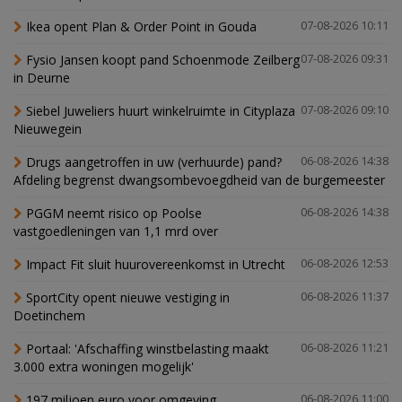
Ikea opent Plan & Order Point in Gouda
07-08-2026 10:11
Fysio Jansen koopt pand Schoenmode Zeilberg
07-08-2026 09:31
in Deurne
Siebel Juweliers huurt winkelruimte in Cityplaza
07-08-2026 09:10
Nieuwegein
Drugs aangetroffen in uw (verhuurde) pand?
06-08-2026 14:38
Afdeling begrenst dwangsombevoegdheid van de burgemeester
PGGM neemt risico op Poolse
06-08-2026 14:38
vastgoedleningen van 1,1 mrd over
Impact Fit sluit huurovereenkomst in Utrecht
06-08-2026 12:53
SportCity opent nieuwe vestiging in
06-08-2026 11:37
Doetinchem
Portaal: 'Afschaffing winstbelasting maakt
06-08-2026 11:21
3.000 extra woningen mogelijk'
197 miljoen euro voor omgeving
06-08-2026 11:00