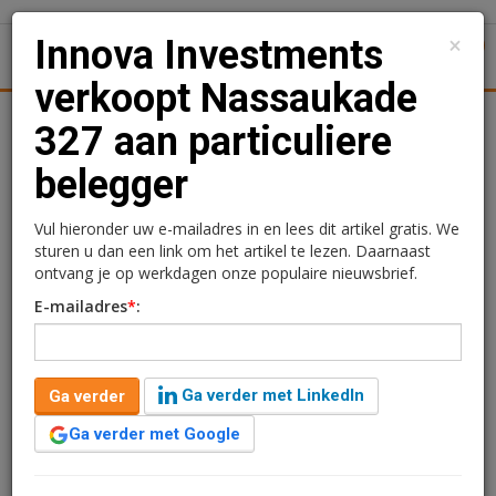
×
Innova Investments
1
Toggl
verkoopt Nassaukade
tiek
Juridisch | Fiscaal
Transacties
Werk
Specials
327 aan particuliere
belegger
Innova Investments
verkoopt Nassaukade 327
Vul hieronder uw e-mailadres in en lees dit artikel gratis. We
sturen u dan een link om het artikel te lezen. Daarnaast
aan particuliere belegger
ontvang je op werkdagen onze populaire nieuwsbrief.
E-mailadres
*
:
Rogier Hentenaar
9 januari 2018 om 12:27
9 jaar geleden aangepast
1 minuut leestijd
Ga verder met LinkedIn
Ga verder
Vastgoedbelegger Innova Investments heeft het
klassieke voormalig schoolgebouw aan de Nassaukade
Ga verder met Google
327 in Amsterdam verkocht. Het gebouw is nog
langjarig verhuurd en gekocht door een particuliere