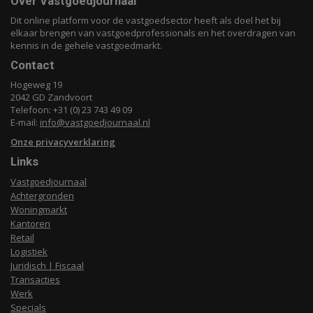
Over Vastgoedjournaal
Dit online platform voor de vastgoedsector heeft als doel het bij
elkaar brengen van vastgoedprofessionals en het overdragen van
kennis in de gehele vastgoedmarkt.
Contact
Hogeweg 19
2042 GD Zandvoort
Telefoon: +31 (0) 23 743 49 09
E-mail:
info@vastgoedjournaal.nl
Onze privacyverklaring
Links
Vastgoedjournaal
Achtergronden
Woningmarkt
Kantoren
Retail
Logistiek
Juridisch | Fiscaal
Transacties
Werk
Specials