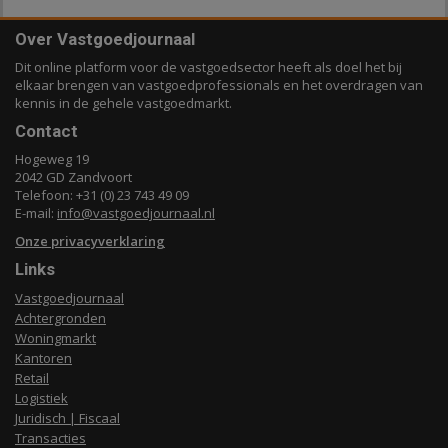
Over Vastgoedjournaal
Dit online platform voor de vastgoedsector heeft als doel het bij
elkaar brengen van vastgoedprofessionals en het overdragen van
kennis in de gehele vastgoedmarkt.
Contact
Hogeweg 19
2042 GD Zandvoort
Telefoon: +31 (0) 23 743 49 09
E-mail:
info@vastgoedjournaal.nl
Onze privacyverklaring
Links
Vastgoedjournaal
Achtergronden
Woningmarkt
Kantoren
Retail
Logistiek
Juridisch | Fiscaal
Transacties