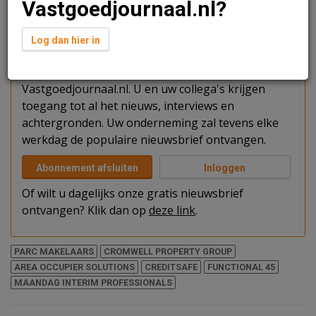
Vastgoedjournaal.nl?
Verder lezen?
Log dan hier in
U kunt het artikel niet volledig lezen omdat u nog
niet bent ingelogd. Log in of word abonnee van
Vastgoedjournaal.nl. U en uw collega's krijgen
toegang tot al het nieuws, interviews en
achtergronden. Uw onderneming zal tevens elke
werkdag de populaire nieuwsbrief ontvangen.
Abonnement afsluiten
Inloggen
Of wilt u dagelijks onze gratis nieuwsbrief
ontvangen? Klik dan op
deze link
.
PARC MAKELAARS
CROMWELL PROPERTY GROUP
AREA OCCUPIER SOLUTIONS
CREDITSAFE
FUNCTIONAL 45
MAANDAG INTERIM PROFESSIONALS