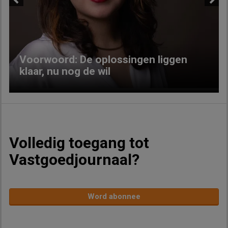
Previous
Next
Voorwoord: De oplossingen liggen
klaar, nu nog de wil
Volledig toegang tot
Vastgoedjournaal?
Word abonnee