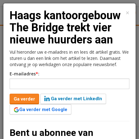
×
Haags kantoorgebouw
1
Toggl
The Bridge trekt vier
tiek
Juridisch | Fiscaal
Transacties
Werk
Specials
nieuwe huurders aan
Haags kantoorgebouw
Vul hieronder uw e-mailadres in en lees dit artikel gratis. We
sturen u dan een link om het artikel te lezen. Daarnaast
The Bridge trekt vier
ontvang je op werkdagen onze populaire nieuwsbrief.
E-mailadres
*
:
nieuwe huurders aan
Kimberly Camu
6 november 2017 om 10:24
Ga verder met LinkedIn
Ga verder
1 minuut leestijd
Ga verder met Google
Cromwell Property Group heeft vier nieuwe
huurcontracten getekend in kantoorgebouw The
Bridge in Den Haag voor een totaal metrage van 1.974
Bent u abonnee van
m2. Welke nieuwe huurders zijn aangetrokken?