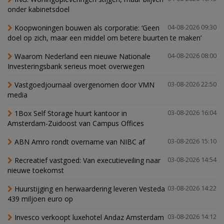
onder kabinetsdoel
Koopwoningen bouwen als corporatie: ‘Geen
04-08-2026 09:30
doel op zich, maar een middel om betere buurten te maken’
Waarom Nederland een nieuwe Nationale
04-08-2026 08:00
Investeringsbank serieus moet overwegen
Vastgoedjournaal overgenomen door VMN
03-08-2026 22:50
media
1Box Self Storage huurt kantoor in
03-08-2026 16:04
Amsterdam-Zuidoost van Campus Offices
ABN Amro rondt overname van NIBC af
03-08-2026 15:10
Recreatief vastgoed: Van executieveiling naar
03-08-2026 14:54
nieuwe toekomst
Huurstijging en herwaardering leveren Vesteda
03-08-2026 14:22
439 miljoen euro op
Invesco verkoopt luxehotel Andaz Amsterdam
03-08-2026 14:12