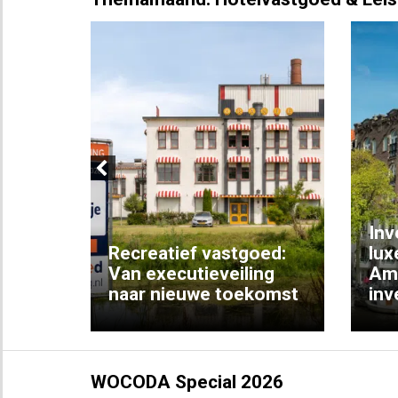
Previous
Inv
e
Recreatief vastgoed:
lux
t met
Van executieveiling
Am
naar nieuwe toekomst
inv
WOCODA Special 2026