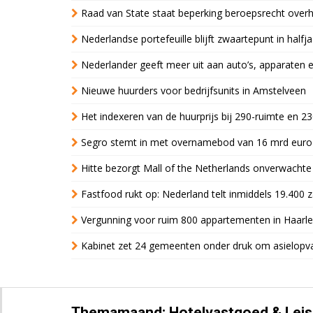
Raad van State staat beperking beroepsrecht over
Nederlandse portefeuille blijft zwaartepunt in halfja
Nederlander geeft meer uit aan auto’s, apparaten 
Nieuwe huurders voor bedrijfsunits in Amstelveen
Het indexeren van de huurprijs bij 290-ruimte en 2
Segro stemt in met overnamebod van 16 mrd euro
Hitte bezorgt Mall of the Netherlands onverwacht
Fastfood rukt op: Nederland telt inmiddels 19.400 
Vergunning voor ruim 800 appartementen in Haarlem
Kabinet zet 24 gemeenten onder druk om asielopva
Themamaand: Hotelvastgoed & Leis