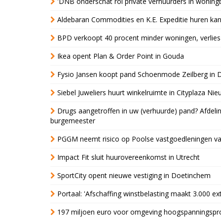
'DNB onderschat rol private verhuurders in wonin
Aldebaran Commodities en K.E. Expeditie huren ka
BPD verkoopt 40 procent minder woningen, verlies
Ikea opent Plan & Order Point in Gouda
Fysio Jansen koopt pand Schoenmode Zeilberg in 
Siebel Juweliers huurt winkelruimte in Cityplaza Ni
Drugs aangetroffen in uw (verhuurde) pand? Afde
burgemeester
PGGM neemt risico op Poolse vastgoedleningen va
Impact Fit sluit huurovereenkomst in Utrecht
SportCity opent nieuwe vestiging in Doetinchem
Portaal: 'Afschaffing winstbelasting maakt 3.000 e
197 miljoen euro voor omgeving hoogspanningspr