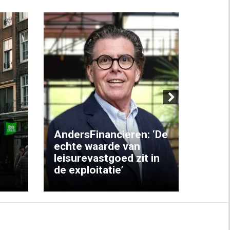
Next
AndersFinancieren: ‘De
echte waarde van
Elke
leisurevastgoed zit in
hote
de exploitatie’
inzic