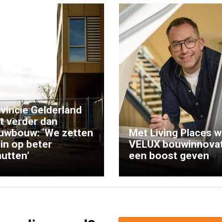
vincie Gelderland
kt verder dan
uwbouw: ‘We zetten
Met Living Places wi
 in op beter
VELUX bouwinnovat
utten’
een boost geven