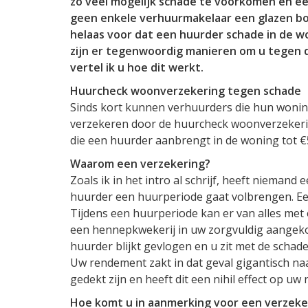
zo veel mogelijk schade te voorkomen en e
geen enkele verhuurmakelaar een glazen bo
helaas voor dat een huurder schade in de wo
zijn er tegenwoordig manieren om u tegen de
vertel ik u hoe dit werkt.
Huurcheck woonverzekering tegen schade
Sinds kort kunnen verhuurders die hun woni
verzekeren door de huurcheck woonverzekeri
die een huurder aanbrengt in de woning tot €5
Waarom een verzekering?
Zoals ik in het intro al schrijf, heeft nieman
huurder een huurperiode gaat volbrengen. 
Tijdens een huurperiode kan er van alles met
een hennepkwekerij in uw zorgvuldig aangek
huurder blijkt gevlogen en u zit met de schade.
Uw rendement zakt in dat geval gigantisch na
gedekt zijn en heeft dit een nihil effect op uw
Hoe komt u in aanmerking voor een verzeke