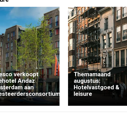
esco verkoopt
Themamaand
ehotel Andaz
augustus:
sterdam aan
Hotelvastgoed &
esteerdersconsortium
leisure