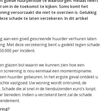
en goede huurperiode te waarborgen. Helaas heeft
l om in de toekomst te kijken. Soms komt het
ning veroorzaakt die niet te overzien is. Gelukkig
ze schade te laten verzekeren. In dit artikel
ng aan een goed gescreende huurder verhuren laten
ng. Met deze verzekering bent u gedekt tegen schade
0.000 per incident.
d een glazen bol waarin we kunnen zien hoe een
Een screening is nou eenmaal een momentopname.
 een huurder gebeuren. In het ergste geval ontdekt u
ochte vastgoed. Uw woning wordt ontruimd, de
 Schade die al snel in de tienduizenden euro’s loopt.
ar beneden. Indien u verzekerd bent zal de schade
 rendement.
ring?