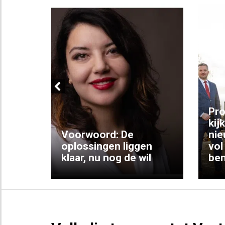
Previous
ng:
Pro
kij
Voorwoord: De
nie
ke
oplossingen liggen
vol
klaar, nu nog de wil
ben