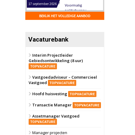
Hilversum
Bekijk
17 september 2026
BEKIJK HET VOLLEDIGE AANBOD
Voormalig
politiebureau
Zaandam
Bekijk
Vacaturebank
8 september 2026
Zorgcomplex
Interim Projectleider
Gebiedsontwikkeling (8 uur)
Zwanenburg
Bekijk
TOPVACATURE
6 oktober 2026
Transformatieobject
Vastgoedadviseur – Commercieel
Vastgoed
TOPVACATURE
Schiedam
Bekijk
Hoofd huisvesting
TOPVACATURE
22 september 2026
Attractiepark
Transactie Manager
TOPVACATURE
Assetmanager Vastgoed
Oranje
Bekijk
TOPVACATURE
28 september 2026
Grootschalig
Manager projecten
bedrijventerrein