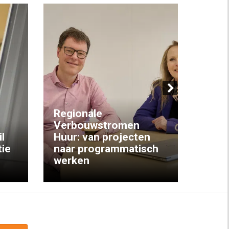
Next
Regionale
Verbouwstromen
‘We w
l
Huur: van projecten
koop
ie
naar programmatisch
gewo
werken
krijg