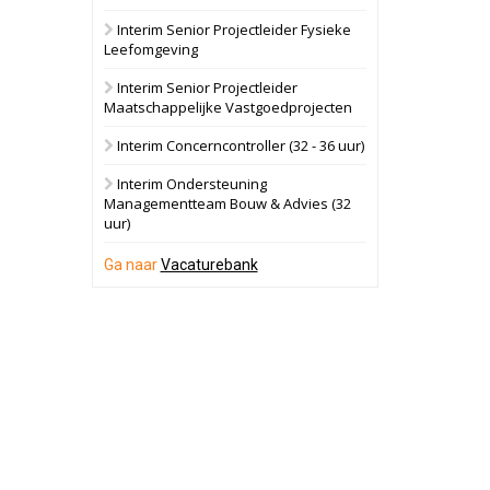
Interim Senior Projectleider Fysieke
Schuinesloot
Bekijk
Leefomgeving
27 augustus 2026
Binnenvaartschip
Interim Senior Projectleider
Maatschappelijke Vastgoedprojecten
Panheel
Bekijk
Interim Concerncontroller (32 - 36 uur)
17 september 2026
Voormalig
Interim Ondersteuning
politiebureau
Managementteam Bouw & Advies (32
uur)
Dordrecht
Bekijk
17 september 2026
Ga naar
Vacaturebank
Voormalig
politiebureau
Hilversum
Bekijk
17 september 2026
Voormalig
politiebureau
Zaandam
Bekijk
8 september 2026
Zorgcomplex