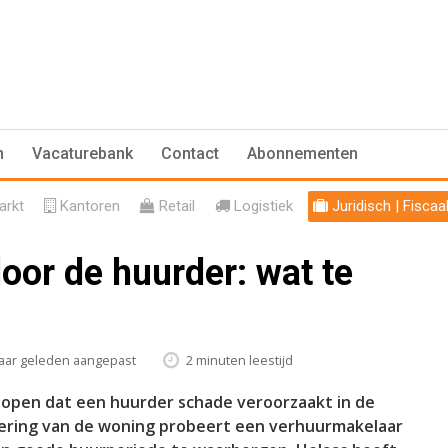
n
Vacaturebank
Contact
Abonnementen
rkt
Kantoren
Retail
Logistiek
Juridisch | Fiscaa
oor de huurder: wat te
jaar geleden aangepast
2 minuten leestijd
 lopen dat een huurder schade veroorzaakt in de
ering van de woning probeert een verhuurmakelaar