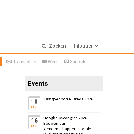
17 september 2026
Voormalig
Zoeken
Inloggen
politiebureau
Hilversum
Bekijk
l
Transacties
Werk
Specials
17 september 2026
Voormalig
politiebureau
Events
Zaandam
Bekijk
8 september 2026
Zorgcomplex
Vastgoedborrel Breda 2026
10
sep
Zwanenburg
Bekijk
Hoogbouwcongres 2026 -
16
6 oktober 2026
Transformatieobject
Bouwen aan
sep
gemeenschappen: sociale
kwaliteit in hoogbouw