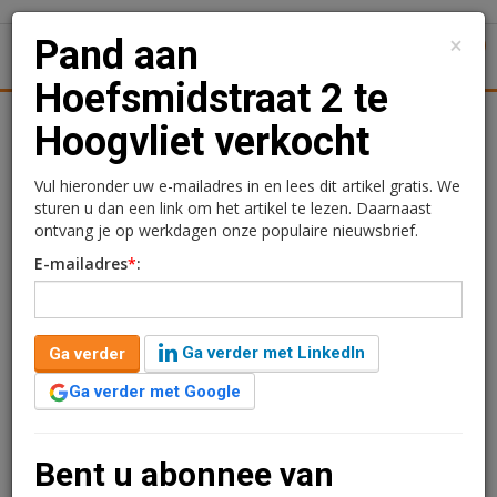
×
Pand aan
1
Toggl
Hoefsmidstraat 2 te
tiek
Juridisch | Fiscaal
Transacties
Werk
Specials
Hoogvliet verkocht
Pand aan Hoefsmidstraat
Vul hieronder uw e-mailadres in en lees dit artikel gratis. We
sturen u dan een link om het artikel te lezen. Daarnaast
2 te Hoogvliet verkocht
ontvang je op werkdagen onze populaire nieuwsbrief.
E-mailadres
*
:
Rogier Hentenaar
3 oktober 2017 om 10:47
9 jaar geleden aangepast
1 minuut leestijd
Ga verder met LinkedIn
Ga verder
Het Industrial & Logistics team van BRiQ real estate
heeft het complex gelegen aan de Hoefsmidstraat 2 te
Ga verder met Google
Hoogvliet verkocht aan een ontwikkelaar Park Wonen
Gadering.
Bent u abonnee van