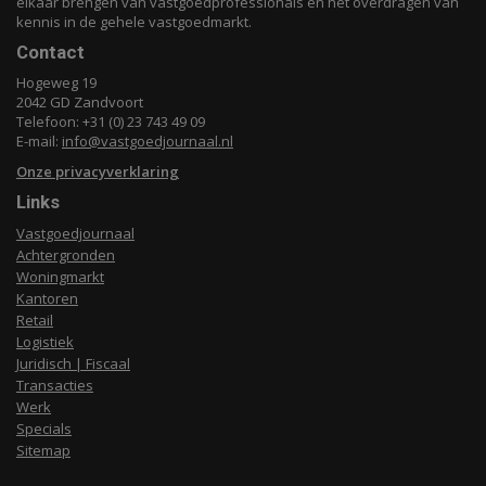
elkaar brengen van vastgoedprofessionals en het overdragen van
kennis in de gehele vastgoedmarkt.
Contact
Hogeweg 19
2042 GD Zandvoort
Telefoon: +31 (0) 23 743 49 09
E-mail:
info@vastgoedjournaal.nl
Onze privacyverklaring
Links
Vastgoedjournaal
Achtergronden
Woningmarkt
Kantoren
Retail
Logistiek
Juridisch | Fiscaal
Transacties
Werk
Specials
Sitemap