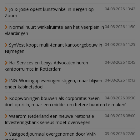
Jo & Josie opent kunstwinkel in Bergen op
04-08-2026 13:42
Zoom
Normal huurt winkelruimte aan het Veerplein in
04-08-2026 11:50
Vlaardingen
SynVest koopt multi-tenant kantoorgebouw in
04-08-2026 11:25
Nijmegen
Hal Services en Lexys Advocaten huren
04-08-2026 10:45
kantoorruimte in Rotterdam
ING: Woningopleveringen stijgen, maar blijven
04-08-2026 10:13
onder kabinetsdoel
Koopwoningen bouwen als corporatie: ‘Geen
04-08-2026 09:30
doel op zich, maar een middel om betere buurten te maken’
Waarom Nederland een nieuwe Nationale
04-08-2026 08:00
Investeringsbank serieus moet overwegen
Vastgoedjournaal overgenomen door VMN
03-08-2026 22:50