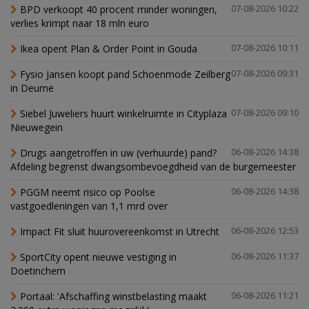
BPD verkoopt 40 procent minder woningen,
07-08-2026 10:22
verlies krimpt naar 18 mln euro
Ikea opent Plan & Order Point in Gouda
07-08-2026 10:11
Fysio Jansen koopt pand Schoenmode Zeilberg
07-08-2026 09:31
in Deurne
Siebel Juweliers huurt winkelruimte in Cityplaza
07-08-2026 09:10
Nieuwegein
Drugs aangetroffen in uw (verhuurde) pand?
06-08-2026 14:38
Afdeling begrenst dwangsombevoegdheid van de burgemeester
PGGM neemt risico op Poolse
06-08-2026 14:38
vastgoedleningen van 1,1 mrd over
Impact Fit sluit huurovereenkomst in Utrecht
06-08-2026 12:53
SportCity opent nieuwe vestiging in
06-08-2026 11:37
Doetinchem
Portaal: 'Afschaffing winstbelasting maakt
06-08-2026 11:21