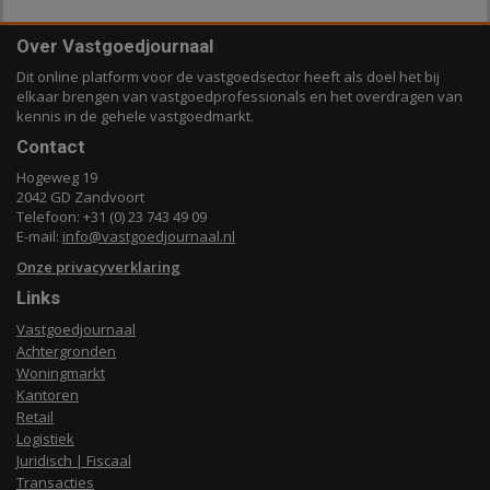
Over Vastgoedjournaal
Dit online platform voor de vastgoedsector heeft als doel het bij
elkaar brengen van vastgoedprofessionals en het overdragen van
kennis in de gehele vastgoedmarkt.
Contact
Hogeweg 19
2042 GD Zandvoort
Telefoon: +31 (0) 23 743 49 09
E-mail:
info@vastgoedjournaal.nl
Onze privacyverklaring
Links
Vastgoedjournaal
Achtergronden
Woningmarkt
Kantoren
Retail
Logistiek
Juridisch | Fiscaal
Transacties