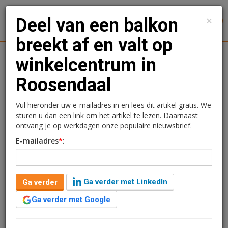
×
Deel van een balkon
1
Toggl
breekt af en valt op
Achtergronden
Woningmarkt
Kantore
Nieuws
Uitgelicht
winkelcentrum in
Roosendaal
Deel van een balkon
breekt af en valt op
Vul hieronder uw e-mailadres in en lees dit artikel gratis. We
sturen u dan een link om het artikel te lezen. Daarnaast
winkelcentrum in
ontvang je op werkdagen onze populaire nieuwsbrief.
E-mailadres
*
:
Roosendaal
Ramon Holle
14 augustus 2017 om 10:31
Ga verder met LinkedIn
Ga verder
1 minuut leestijd
Ga verder met Google
Gistermiddag is er een zijpaneel van een balkon
afgebroken bij een flat in Roosendaal. Het paneel kwam