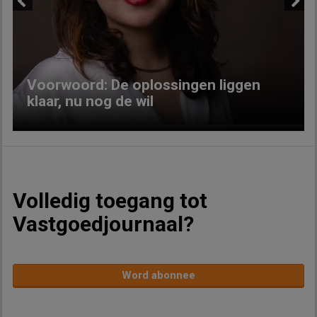
Previous
Next
Voorwoord: De oplossingen liggen
klaar, nu nog de wil
Volledig toegang tot
Vastgoedjournaal?
Word abonnee