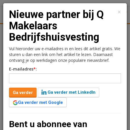
×
Nieuwe partner bij Q
1
Toggl
Makelaars
tiek
Juridisch | Fiscaal
Transacties
Werk
Specials
Bedrijfshuisvesting
Nieuwe partner bij Q
Vul hieronder uw e-mailadres in en lees dit artikel gratis. We
sturen u dan een link om het artikel te lezen. Daarnaast
Makelaars
ontvang je op werkdagen onze populaire nieuwsbrief.
E-mailadres
*
:
Bedrijfshuisvesting
Kimberly Camu
10 augustus 2017 om 16:52
Ga verder met LinkedIn
Ga verder
1 minuut leestijd
Ga verder met Google
Per 1 juli 2017 is Niek Dijkmans toegetreden als
partner binnen Q Makelaars Bedrijfshuisvesting.
Vanuit de regio West-Brabant zal hij verder gaan
Bent u abonnee van
bijdragen aan de verdere expansie van de afdeling