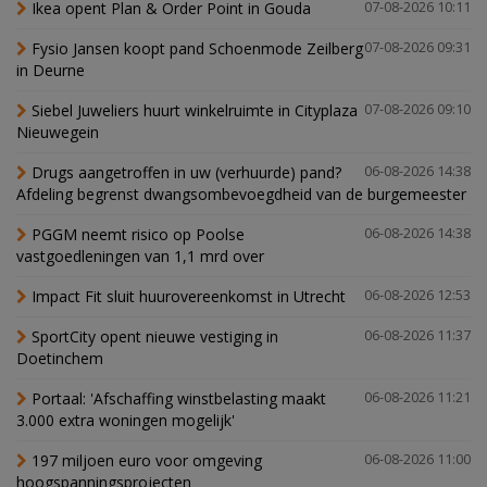
Ikea opent Plan & Order Point in Gouda
07-08-2026 10:11
Fysio Jansen koopt pand Schoenmode Zeilberg
07-08-2026 09:31
in Deurne
Siebel Juweliers huurt winkelruimte in Cityplaza
07-08-2026 09:10
Nieuwegein
Drugs aangetroffen in uw (verhuurde) pand?
06-08-2026 14:38
Afdeling begrenst dwangsombevoegdheid van de burgemeester
PGGM neemt risico op Poolse
06-08-2026 14:38
vastgoedleningen van 1,1 mrd over
Impact Fit sluit huurovereenkomst in Utrecht
06-08-2026 12:53
SportCity opent nieuwe vestiging in
06-08-2026 11:37
Doetinchem
Portaal: 'Afschaffing winstbelasting maakt
06-08-2026 11:21
3.000 extra woningen mogelijk'
197 miljoen euro voor omgeving
06-08-2026 11:00
hoogspanningsprojecten