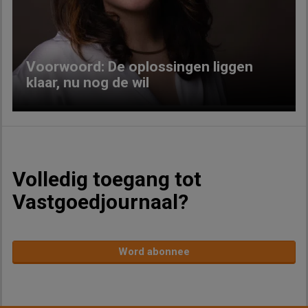
Previous
Next
Voorwoord: De oplossingen liggen
klaar, nu nog de wil
Volledig toegang tot
Vastgoedjournaal?
Word abonnee