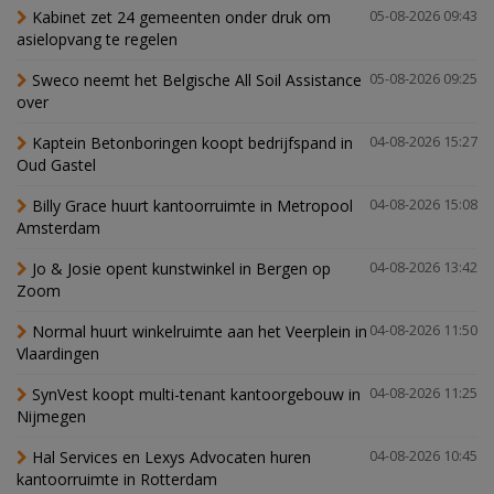
Kabinet zet 24 gemeenten onder druk om
05-08-2026 09:43
asielopvang te regelen
Sweco neemt het Belgische All Soil Assistance
05-08-2026 09:25
over
Kaptein Betonboringen koopt bedrijfspand in
04-08-2026 15:27
Oud Gastel
Billy Grace huurt kantoorruimte in Metropool
04-08-2026 15:08
Amsterdam
Jo & Josie opent kunstwinkel in Bergen op
04-08-2026 13:42
Zoom
Normal huurt winkelruimte aan het Veerplein in
04-08-2026 11:50
Vlaardingen
SynVest koopt multi-tenant kantoorgebouw in
04-08-2026 11:25
Nijmegen
Hal Services en Lexys Advocaten huren
04-08-2026 10:45
kantoorruimte in Rotterdam