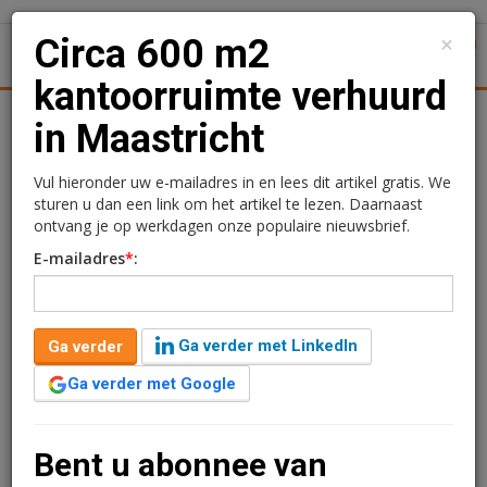
×
Circa 600 m2
1
Toggl
kantoorruimte verhuurd
tiek
Juridisch | Fiscaal
Transacties
Werk
Specials
in Maastricht
Circa 600 m2
Vul hieronder uw e-mailadres in en lees dit artikel gratis. We
sturen u dan een link om het artikel te lezen. Daarnaast
kantoorruimte verhuurd
ontvang je op werkdagen onze populaire nieuwsbrief.
E-mailadres
*
:
in Maastricht
Kimberly Camu
10 augustus 2017 om 12:34
Ga verder met LinkedIn
Ga verder
9 jaar geleden aangepast
1 minuut leestijd
Ga verder met Google
Chalet Group heeft een langjarige huurovereenkomst
gesloten met Medpace Medical Device. Het betreft circa
576 m² kantoorruimte en 10 parkeerplaatsen in het
Bent u abonnee van
gebouw ‘Il Fiore’ gelegen aan Avenue Céramique 201-