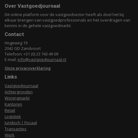
Over Vastgoedjournaal
Dit online platform voor de vastgoedsector heeft als doel het bij
elkaar brengen van vastgoedprofessionals en het overdragen van
kennis in de gehele vastgoedmarkt.
Contact
Hogeweg 19
2042 GD Zandvoort
Telefoon: +31 (0) 23 743 49 09
E-mail:
info@vastgoedjournaal.nl
Onze privacyverklaring
Links
Vastgoedjournaal
Achtergronden
Woningmarkt
Kantoren
Retail
Logistiek
Juridisch | Fiscaal
Transacties
Werk