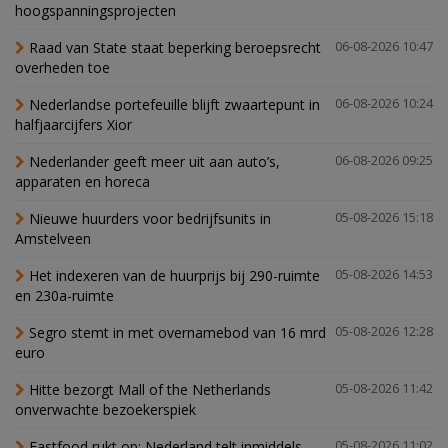
hoogspanningsprojecten
Raad van State staat beperking beroepsrecht
06-08-2026 10:47
overheden toe
Nederlandse portefeuille blijft zwaartepunt in
06-08-2026 10:24
halfjaarcijfers Xior
Nederlander geeft meer uit aan auto’s,
06-08-2026 09:25
apparaten en horeca
Nieuwe huurders voor bedrijfsunits in
05-08-2026 15:18
Amstelveen
Het indexeren van de huurprijs bij 290-ruimte
05-08-2026 14:53
en 230a-ruimte
Segro stemt in met overnamebod van 16 mrd
05-08-2026 12:28
euro
Hitte bezorgt Mall of the Netherlands
05-08-2026 11:42
onverwachte bezoekerspiek
Fastfood rukt op: Nederland telt inmiddels
05-08-2026 11:02