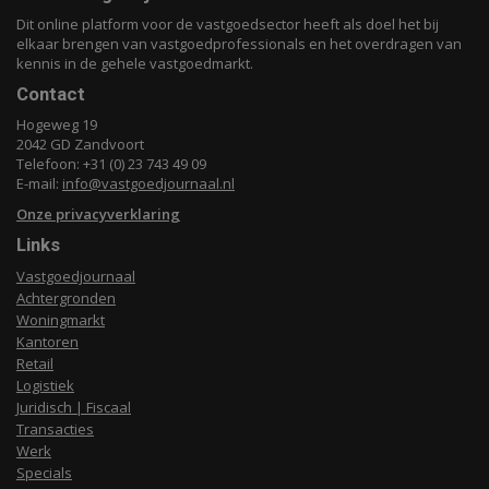
Dit online platform voor de vastgoedsector heeft als doel het bij
elkaar brengen van vastgoedprofessionals en het overdragen van
kennis in de gehele vastgoedmarkt.
Contact
Hogeweg 19
2042 GD Zandvoort
Telefoon: +31 (0) 23 743 49 09
E-mail:
info@vastgoedjournaal.nl
Onze privacyverklaring
Links
Vastgoedjournaal
Achtergronden
Woningmarkt
Kantoren
Retail
Logistiek
Juridisch | Fiscaal
Transacties
Werk
Specials