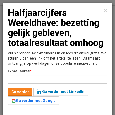
×
Halfjaarcijfers
1
Toggl
Wereldhave: bezetting
Achtergronden
Woningmarkt
Kantore
Nieuws
Uitgelicht
gelijk gebleven,
totaalresultaat omhoog
Halfjaarcijfers
Wereldhave: bezetting
Vul hieronder uw e-mailadres in en lees dit artikel gratis. We
sturen u dan een link om het artikel te lezen. Daarnaast
gelijk gebleven,
ontvang je op werkdagen onze populaire nieuwsbrief.
E-mailadres
*
:
totaalresultaat omhoog
Kimberly Camu
8 augustus 2017 om 14:12
Ga verder met LinkedIn
Ga verder
1 minuut leestijd
Ga verder met Google
Het totaalresultaat van Wereldhave is flink
toegenomen ten opzichte van vorig jaar. Dat blijkt uit