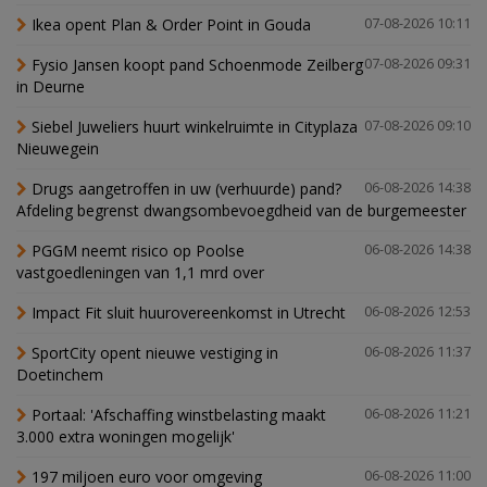
Ikea opent Plan & Order Point in Gouda
07-08-2026 10:11
Fysio Jansen koopt pand Schoenmode Zeilberg
07-08-2026 09:31
in Deurne
Siebel Juweliers huurt winkelruimte in Cityplaza
07-08-2026 09:10
Nieuwegein
Drugs aangetroffen in uw (verhuurde) pand?
06-08-2026 14:38
Afdeling begrenst dwangsombevoegdheid van de burgemeester
PGGM neemt risico op Poolse
06-08-2026 14:38
vastgoedleningen van 1,1 mrd over
Impact Fit sluit huurovereenkomst in Utrecht
06-08-2026 12:53
SportCity opent nieuwe vestiging in
06-08-2026 11:37
Doetinchem
Portaal: 'Afschaffing winstbelasting maakt
06-08-2026 11:21
3.000 extra woningen mogelijk'
197 miljoen euro voor omgeving
06-08-2026 11:00