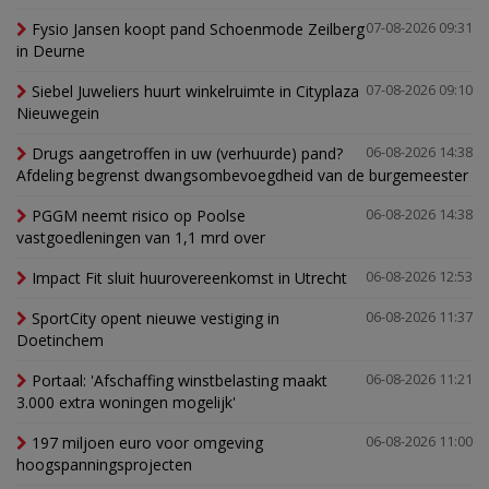
Fysio Jansen koopt pand Schoenmode Zeilberg
07-08-2026 09:31
in Deurne
Siebel Juweliers huurt winkelruimte in Cityplaza
07-08-2026 09:10
Nieuwegein
Drugs aangetroffen in uw (verhuurde) pand?
06-08-2026 14:38
Afdeling begrenst dwangsombevoegdheid van de burgemeester
PGGM neemt risico op Poolse
06-08-2026 14:38
vastgoedleningen van 1,1 mrd over
Impact Fit sluit huurovereenkomst in Utrecht
06-08-2026 12:53
SportCity opent nieuwe vestiging in
06-08-2026 11:37
Doetinchem
Portaal: 'Afschaffing winstbelasting maakt
06-08-2026 11:21
3.000 extra woningen mogelijk'
197 miljoen euro voor omgeving
06-08-2026 11:00
hoogspanningsprojecten