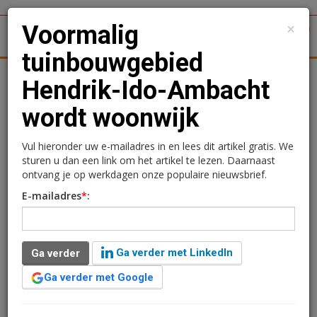
×
Voormalig
1
Toggl
tuinbouwgebied
tergronden
Woningmarkt
Kantoren
Retail
Logistiek
Hendrik-Ido-Ambacht
wordt woonwijk
Voormalig
tuinbouwgebied Hendrik-
Vul hieronder uw e-mailadres in en lees dit artikel gratis. We
sturen u dan een link om het artikel te lezen. Daarnaast
Ido-Ambacht wordt
ontvang je op werkdagen onze populaire nieuwsbrief.
E-mailadres
*
:
woonwijk
Kimberly Camu
26 juli 2017 om 15:41
Ga verder met LinkedIn
Ga verder
1 minuut leestijd
Ga verder met Google
In De Volgerlanden-West te Hendrik-Ido-Ambacht,
vlakbij het Sophiapark en winkelcentrum