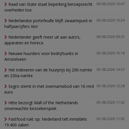
Raad van State staat beperking beroepsrecht
06-08-2026 10:47
overheden toe
Nederlandse portefeuille blijft zwaartepunt in
06-08-2026 10:24
halfjaarcijfers Xior
Nederlander geeft meer uit aan auto’s,
06-08-2026 09:25
apparaten en horeca
Nieuwe huurders voor bedrijfsunits in
05-08-2026 15:18
Amstelveen
Het indexeren van de huurprijs bij 290-ruimte
05-08-2026 14:53
en 230a-ruimte
Segro stemt in met overnamebod van 16 mrd
05-08-2026 12:28
euro
Hitte bezorgt Mall of the Netherlands
05-08-2026 11:42
onverwachte bezoekerspiek
Fastfood rukt op: Nederland telt inmiddels
05-08-2026 11:02
19.400 zaken