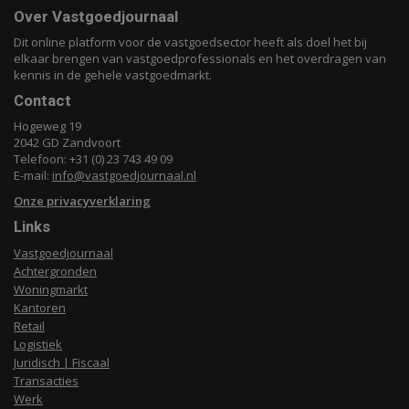
Over Vastgoedjournaal
Dit online platform voor de vastgoedsector heeft als doel het bij
elkaar brengen van vastgoedprofessionals en het overdragen van
kennis in de gehele vastgoedmarkt.
Contact
Hogeweg 19
2042 GD Zandvoort
Telefoon: +31 (0) 23 743 49 09
E-mail:
info@vastgoedjournaal.nl
Onze privacyverklaring
Links
Vastgoedjournaal
Achtergronden
Woningmarkt
Kantoren
Retail
Logistiek
Juridisch | Fiscaal
Transacties
Werk