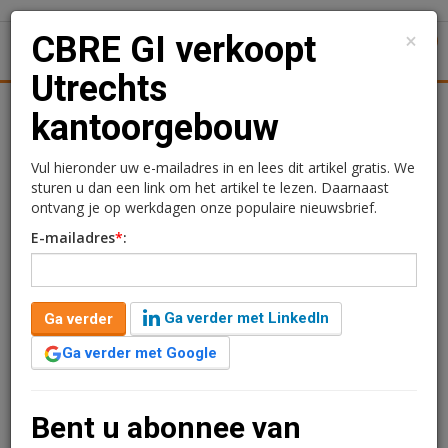
×
CBRE GI verkoopt
1
Toggl
Utrechts
tiek
Juridisch | Fiscaal
Transacties
Werk
Specials
kantoorgebouw
CBRE GI verkoopt
Vul hieronder uw e-mailadres in en lees dit artikel gratis. We
sturen u dan een link om het artikel te lezen. Daarnaast
Utrechts kantoorgebouw
ontvang je op werkdagen onze populaire nieuwsbrief.
E-mailadres
*
:
Kimberly Camu
27 juni 2017 om 10:38
9 jaar geleden aangepast
1 minuut leestijd
Ga verder met LinkedIn
Ga verder
Namens het CBRE Dutch Office Fund, heeft CBRE Global
Investors het kantoorgebouw Hojel City Center 1 in
Ga verder met Google
Utrecht verkocht. De koper is SRLEV N.V. die al voor
35% eigenaar was van het kantoorgebouw.
Bent u abonnee van