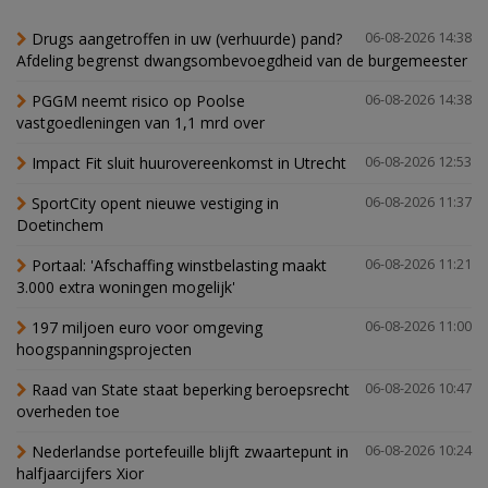
Drugs aangetroffen in uw (verhuurde) pand?
06-08-2026 14:38
Afdeling begrenst dwangsombevoegdheid van de burgemeester
PGGM neemt risico op Poolse
06-08-2026 14:38
vastgoedleningen van 1,1 mrd over
Impact Fit sluit huurovereenkomst in Utrecht
06-08-2026 12:53
SportCity opent nieuwe vestiging in
06-08-2026 11:37
Doetinchem
Portaal: 'Afschaffing winstbelasting maakt
06-08-2026 11:21
3.000 extra woningen mogelijk'
197 miljoen euro voor omgeving
06-08-2026 11:00
hoogspanningsprojecten
Raad van State staat beperking beroepsrecht
06-08-2026 10:47
overheden toe
Nederlandse portefeuille blijft zwaartepunt in
06-08-2026 10:24
halfjaarcijfers Xior