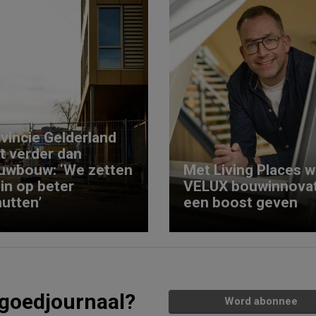
vincie Gelderland
kt verder dan
uwbouw: ‘We zetten
Met Living Places wi
 in op beter
VELUX bouwinnovat
utten’
een boost geven
tgoedjournaal?
Word abonnee