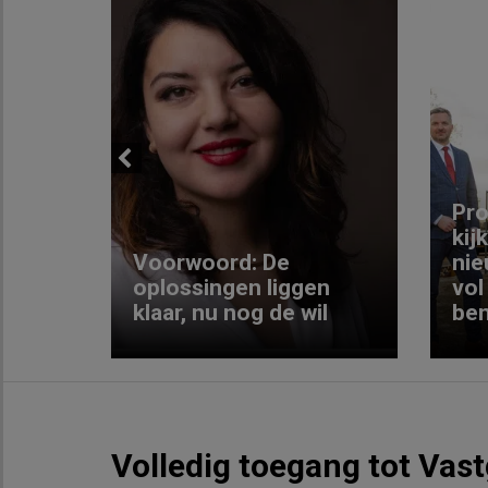
Previous
ng:
Pro
kij
Voorwoord: De
nie
ke
oplossingen liggen
vol
klaar, nu nog de wil
ben
Volledig toegang tot Vas