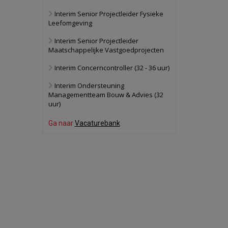
Interim Senior Projectleider Fysieke
Schuinesloot
Bekijk
Leefomgeving
27 augustus 2026
Binnenvaartschip
Interim Senior Projectleider
Maatschappelijke Vastgoedprojecten
Panheel
Bekijk
Interim Concerncontroller (32 - 36 uur)
17 september 2026
Voormalig
Interim Ondersteuning
politiebureau
Managementteam Bouw & Advies (32
uur)
Dordrecht
Bekijk
17 september 2026
Ga naar
Vacaturebank
Voormalig
politiebureau
Hilversum
Bekijk
17 september 2026
Voormalig
politiebureau
Zaandam
Bekijk
8 september 2026
Zorgcomplex