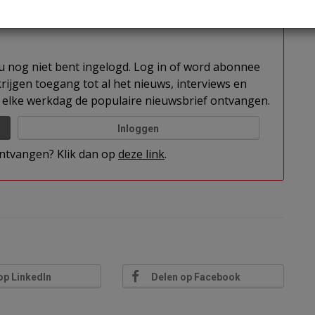
t u nog niet bent ingelogd. Log in of word abonnee
rijgen toegang tot al het nieuws, interviews en
elke werkdag de populaire nieuwsbrief ontvangen.
Inloggen
 ontvangen? Klik dan op
deze link
.
op LinkedIn
Delen op Facebook