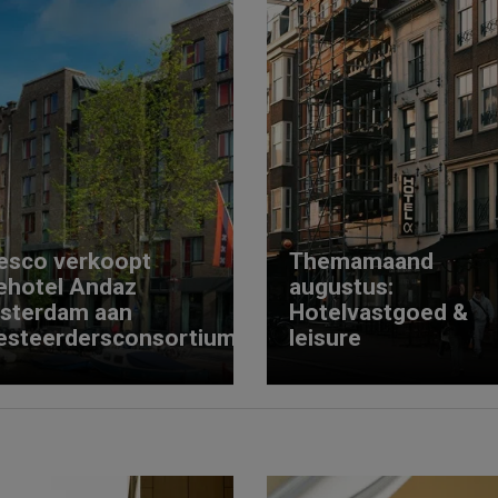
esco verkoopt
Themamaand
ehotel Andaz
augustus:
sterdam aan
Hotelvastgoed &
esteerdersconsortium
leisure