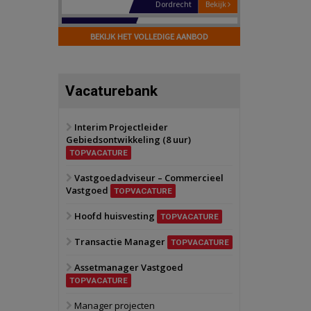
Hilversum
Bekijk
17 september 2026
BEKIJK HET VOLLEDIGE AANBOD
Voormalig
politiebureau
Zaandam
Bekijk
Vacaturebank
8 september 2026
Zorgcomplex
Interim Projectleider
Gebiedsontwikkeling (8 uur)
Zwanenburg
Bekijk
TOPVACATURE
6 oktober 2026
Transformatieobject
Vastgoedadviseur – Commercieel
Vastgoed
TOPVACATURE
Schiedam
Bekijk
Hoofd huisvesting
TOPVACATURE
22 september 2026
Attractiepark
Transactie Manager
TOPVACATURE
Assetmanager Vastgoed
Oranje
Bekijk
TOPVACATURE
28 september 2026
Grootschalig
Manager projecten
bedrijventerrein