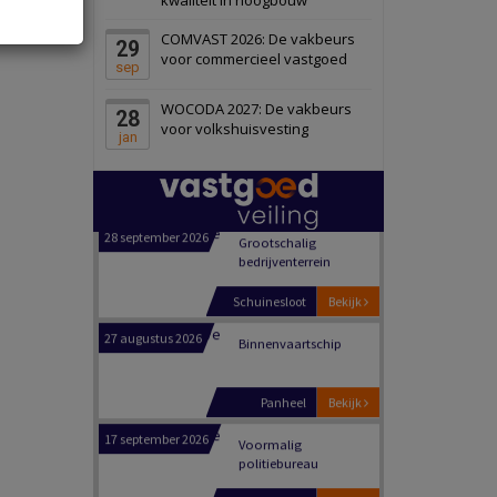
Schiedam
Bekijk
COMVAST 2026: De vakbeurs
29
22 september 2026
Attractiepark
voor commercieel vastgoed
sep
WOCODA 2027: De vakbeurs
28
Oranje
Bekijk
voor volkshuisvesting
jan
28 september 2026
Grootschalig
bedrijventerrein
Schuinesloot
Bekijk
27 augustus 2026
Binnenvaartschip
Panheel
Bekijk
17 september 2026
Voormalig
politiebureau
Dordrecht
Bekijk
17 september 2026
Voormalig
politiebureau