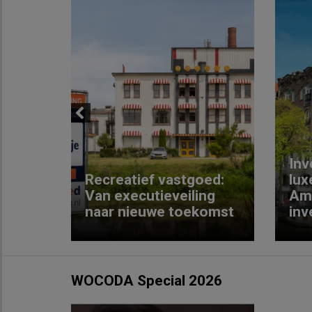
Previous
Inv
e
Recreatief vastgoed:
lux
t met
Van executieveiling
Am
naar nieuwe toekomst
inv
WOCODA Special 2026