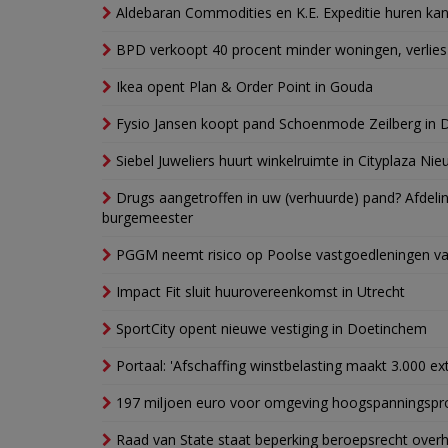
Aldebaran Commodities en K.E. Expeditie huren ka
BPD verkoopt 40 procent minder woningen, verlies
Ikea opent Plan & Order Point in Gouda
Fysio Jansen koopt pand Schoenmode Zeilberg in 
Siebel Juweliers huurt winkelruimte in Cityplaza Ni
Drugs aangetroffen in uw (verhuurde) pand? Afde
burgemeester
PGGM neemt risico op Poolse vastgoedleningen va
Impact Fit sluit huurovereenkomst in Utrecht
SportCity opent nieuwe vestiging in Doetinchem
Portaal: 'Afschaffing winstbelasting maakt 3.000 e
197 miljoen euro voor omgeving hoogspanningspr
Raad van State staat beperking beroepsrecht over