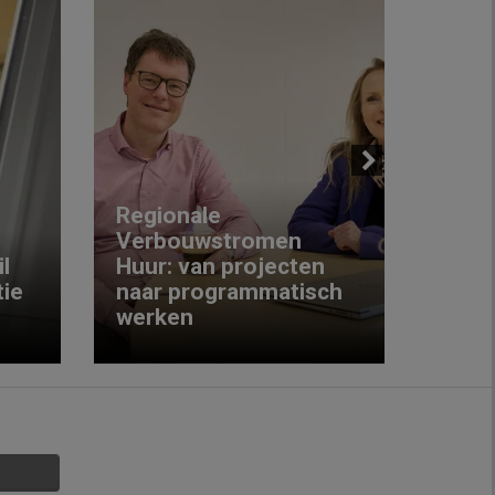
Next
Regionale
Verbouwstromen
‘We w
l
Huur: van projecten
koop
ie
naar programmatisch
gewo
werken
krijg