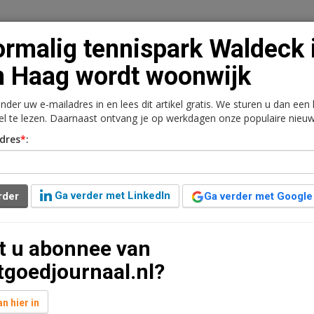
rmalig tennispark Waldeck 
 Haag wordt woonwijk
onder uw e-mailadres in en lees dit artikel gratis. We sturen u dan een
n
Vacaturebank
Contact
Abonnementen
kel te lezen. Daarnaast ontvang je op werkdagen onze populaire nieuw
dres
*
:
rkt
Kantoren
Retail
Logistiek
Juridisch | Fiscaa
 Waldeck in Den Haag
Ga verder met LinkedIn
rder
Ga verder met Google
t u abonnee van
 jaar geleden aangepast
1 minuut leestijd
tgoedjournaal.nl?
chteronderneming van TBI Holdings, hebben een
oormalige tennispark Waldeck in het Haagse
n hier in