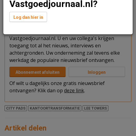
Vastgoedjournaal.nl?
Verder lezen?
Log dan hier in
U kunt het artikel niet volledig lezen omdat u nog
niet bent ingelogd. Log in of word abonnee van
Vastgoedjournaal.nl. U en uw collega's krijgen
toegang tot al het nieuws, interviews en
achtergronden. Uw onderneming zal tevens elke
werkdag de populaire nieuwsbrief ontvangen.
Abonnement afsluiten
Inloggen
Of wilt u dagelijks onze gratis nieuwsbrief
ontvangen? Klik dan op
deze link
.
CITY PADS
KANTOORTRANSFORMATIE
LEE TOWERS
Artikel delen