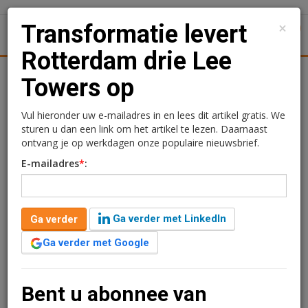
×
Transformatie levert
1
Toggl
Rotterdam drie Lee
Achtergronden
Woningmarkt
Kantore
Nieuws
Uitgelicht
Towers op
Transformatie levert
Vul hieronder uw e-mailadres in en lees dit artikel gratis. We
sturen u dan een link om het artikel te lezen. Daarnaast
Rotterdam drie Lee
ontvang je op werkdagen onze populaire nieuwsbrief.
E-mailadres
*
:
Towers op
Rogier Hentenaar
26 mei 2017 om 14:55
Ga verder met LinkedIn
Ga verder
1 minuut leestijd
Ga verder met Google
De Eindhovense projectontwikkelaars City Pads en Tom
Bakkers maakten vorig jaar al hun plannen bekend om
twee van de drie Marconitorens te Rotterdam te
Bent u abonnee van
transformeren tot 840 huurwoningen.