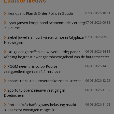
Laatste nieuws
Ikea opent Plan & Order Point in Gouda
07-08-2026 10:11
Fysio Jansen koopt pand Schoenmode Zeilberg
07-08-2026 09:31
in Deurne
Siebel Juweliers huurt winkelruimte in Cityplaza
07-08-2026 09:10
Nieuwegein
Drugs aangetroffen in uw (verhuurde) pand?
06-08-2026 14:38
Afdeling begrenst dwangsombevoegdheid van de burgemeester
PGGM neemt risico op Poolse
06-08-2026 14:38
vastgoedleningen van 1,1 mrd over
Impact Fit sluit huurovereenkomst in Utrecht
06-08-2026 12:53
SportCity opent nieuwe vestiging in
06-08-2026 11:37
Doetinchem
Portaal: 'Afschaffing winstbelasting maakt
06-08-2026 11:21
3.000 extra woningen mogelijk'