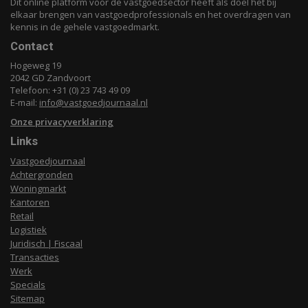
Dit online platform voor de vastgoedsector heeft als doel het bij
elkaar brengen van vastgoedprofessionals en het overdragen van
kennis in de gehele vastgoedmarkt.
Contact
Hogeweg 19
2042 GD Zandvoort
Telefoon: +31 (0) 23 743 49 09
E-mail:
info@vastgoedjournaal.nl
Onze privacyverklaring
Links
Vastgoedjournaal
Achtergronden
Woningmarkt
Kantoren
Retail
Logistiek
Juridisch | Fiscaal
Transacties
Werk
Specials
Sitemap