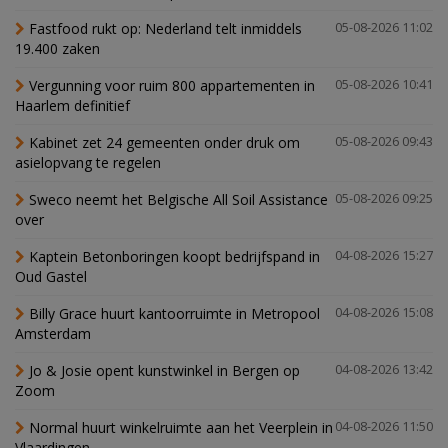
Fastfood rukt op: Nederland telt inmiddels
05-08-2026 11:02
19.400 zaken
Vergunning voor ruim 800 appartementen in
05-08-2026 10:41
Haarlem definitief
Kabinet zet 24 gemeenten onder druk om
05-08-2026 09:43
asielopvang te regelen
Sweco neemt het Belgische All Soil Assistance
05-08-2026 09:25
over
Kaptein Betonboringen koopt bedrijfspand in
04-08-2026 15:27
Oud Gastel
Billy Grace huurt kantoorruimte in Metropool
04-08-2026 15:08
Amsterdam
Jo & Josie opent kunstwinkel in Bergen op
04-08-2026 13:42
Zoom
Normal huurt winkelruimte aan het Veerplein in
04-08-2026 11:50
Vlaardingen