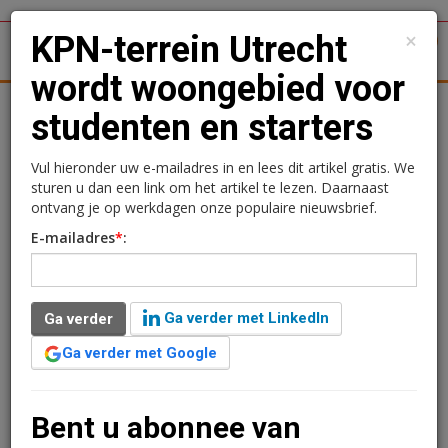
×
KPN-terrein Utrecht
1
Toggl
wordt woongebied voor
tergronden
Woningmarkt
Kantoren
Retail
Logistiek
studenten en starters
KPN-terrein Utrecht wordt
Vul hieronder uw e-mailadres in en lees dit artikel gratis. We
sturen u dan een link om het artikel te lezen. Daarnaast
woongebied voor
ontvang je op werkdagen onze populaire nieuwsbrief.
E-mailadres
*
:
studenten en starters
Ramon Holle
2 mei 2017 om 10:11
Ga verder met LinkedIn
Ga verder
9 jaar geleden aangepast
3 minuten leestijd
Ga verder met Google
Deze maand start Stichting Studenten Huisvesting met
de bouw van een nieuw woongebied op het voormalige
KPN-terrein in Utrecht-Oost. Samen met Jebber worden
Bent u abonnee van
hier circa 750 kamers en studio’s voor studenten en