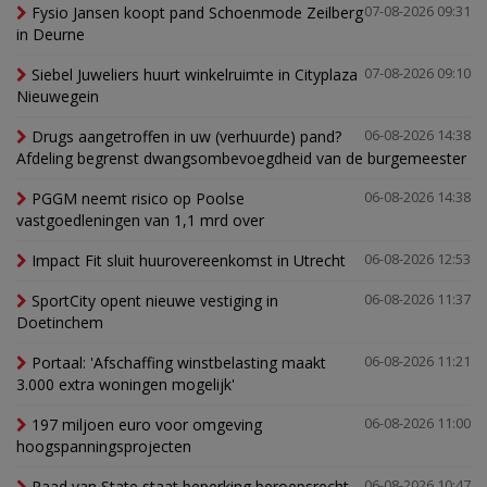
Fysio Jansen koopt pand Schoenmode Zeilberg
07-08-2026 09:31
in Deurne
Siebel Juweliers huurt winkelruimte in Cityplaza
07-08-2026 09:10
Nieuwegein
Drugs aangetroffen in uw (verhuurde) pand?
06-08-2026 14:38
Afdeling begrenst dwangsombevoegdheid van de burgemeester
PGGM neemt risico op Poolse
06-08-2026 14:38
vastgoedleningen van 1,1 mrd over
Impact Fit sluit huurovereenkomst in Utrecht
06-08-2026 12:53
SportCity opent nieuwe vestiging in
06-08-2026 11:37
Doetinchem
Portaal: 'Afschaffing winstbelasting maakt
06-08-2026 11:21
3.000 extra woningen mogelijk'
197 miljoen euro voor omgeving
06-08-2026 11:00
hoogspanningsprojecten
Raad van State staat beperking beroepsrecht
06-08-2026 10:47