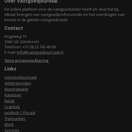
Over Vastgoedjournaal
Dit online platform voor de vastgoedsector heeft als doel het bij
elkaar brengen van vastgoedprofessionals en het overdragen van
kennis in de gehele vastgoedmarkt.
Contact
Hogeweg 19
2042 GD Zandvoort
Telefoon: +31 (0) 23 743 49 09
E-mail:
info@vastgoedjournaal.nl
Onze privacyverklaring
Links
Vastgoedjournaal
Achtergronden
Woningmarkt
Kantoren
Retail
Logistiek
Juridisch | Fiscaal
Transacties
Werk
Specials