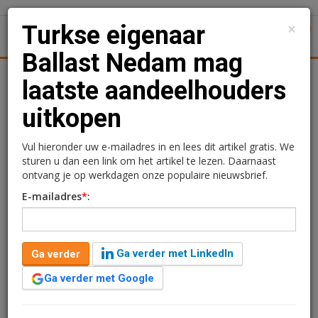
×
Turkse eigenaar
1
Toggl
Ballast Nedam mag
Achtergronden
Woningmarkt
Kantore
Nieuws
Uitgelicht
laatste aandeelhouders
uitkopen
Turkse eigenaar Ballast
Nedam mag laatste
Vul hieronder uw e-mailadres in en lees dit artikel gratis. We
sturen u dan een link om het artikel te lezen. Daarnaast
aandeelhouders uitkopen
ontvang je op werkdagen onze populaire nieuwsbrief.
E-mailadres
*
:
Rogier Hentenaar
20 april 2017 om 11:04
2 minuten leestijd
Ga verder met LinkedIn
Ga verder
Een overwinning voor Renaissance Infrastructure, de
nieuwe eigenaar van Ballast Nedam bij de
Ga verder met Google
Ondernemingskamer van het gerechtshof Amsterdam.