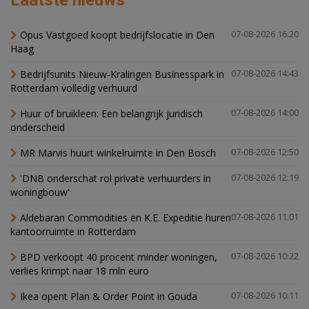
Laatste nieuws
Opus Vastgoed koopt bedrijfslocatie in Den
07-08-2026 16:20
Haag
Bedrijfsunits Nieuw-Kralingen Businesspark in
07-08-2026 14:43
Rotterdam volledig verhuurd
Huur of bruikleen: Een belangrijk juridisch
07-08-2026 14:00
onderscheid
MR Marvis huurt winkelruimte in Den Bosch
07-08-2026 12:50
'DNB onderschat rol private verhuurders in
07-08-2026 12:19
woningbouw'
Aldebaran Commodities en K.E. Expeditie huren
07-08-2026 11:01
kantoorruimte in Rotterdam
BPD verkoopt 40 procent minder woningen,
07-08-2026 10:22
verlies krimpt naar 18 mln euro
Ikea opent Plan & Order Point in Gouda
07-08-2026 10:11