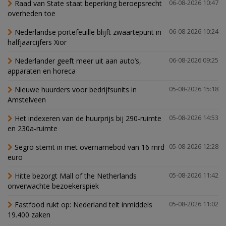
Raad van State staat beperking beroepsrecht
06-08-2026 10:47
overheden toe
Nederlandse portefeuille blijft zwaartepunt in
06-08-2026 10:24
halfjaarcijfers Xior
Nederlander geeft meer uit aan auto’s,
06-08-2026 09:25
apparaten en horeca
Nieuwe huurders voor bedrijfsunits in
05-08-2026 15:18
Amstelveen
Het indexeren van de huurprijs bij 290-ruimte
05-08-2026 14:53
en 230a-ruimte
Segro stemt in met overnamebod van 16 mrd
05-08-2026 12:28
euro
Hitte bezorgt Mall of the Netherlands
05-08-2026 11:42
onverwachte bezoekerspiek
Fastfood rukt op: Nederland telt inmiddels
05-08-2026 11:02
19.400 zaken