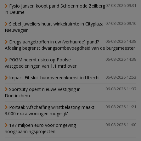
Fysio Jansen koopt pand Schoenmode Zeilberg
07-08-2026 09:31
in Deurne
Siebel Juweliers huurt winkelruimte in Cityplaza
07-08-2026 09:10
Nieuwegein
Drugs aangetroffen in uw (verhuurde) pand?
06-08-2026 14:38
Afdeling begrenst dwangsombevoegdheid van de burgemeester
PGGM neemt risico op Poolse
06-08-2026 14:38
vastgoedleningen van 1,1 mrd over
Impact Fit sluit huurovereenkomst in Utrecht
06-08-2026 12:53
SportCity opent nieuwe vestiging in
06-08-2026 11:37
Doetinchem
Portaal: 'Afschaffing winstbelasting maakt
06-08-2026 11:21
3.000 extra woningen mogelijk'
197 miljoen euro voor omgeving
06-08-2026 11:00
hoogspanningsprojecten