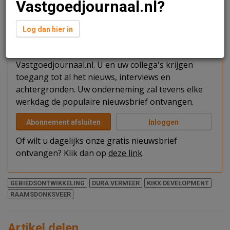
Vastgoedjournaal.nl?
Verder lezen?
Log dan hier in
U kunt het artikel niet volledig lezen omdat u nog
niet bent ingelogd. Log in of word abonnee van
Vastgoedjournaal.nl. U en uw collega's krijgen
toegang tot al het nieuws, interviews en
achtergronden. Uw onderneming zal tevens elke
werkdag de populaire nieuwsbrief ontvangen.
Abonnement afsluiten
Inloggen
Of wilt u dagelijks onze gratis nieuwsbrief
ontvangen? Klik dan op
deze link
.
GEBIEDSONTWIKKELING
DURA VERMEER
KIKX DEVELOPMENT
RAAMSDONKSVEER
Artikel delen