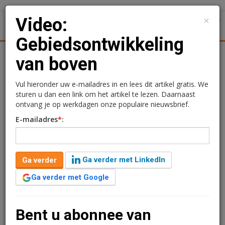
×
Video:
1
Toggl
Gebiedsontwikkeling
Achtergronden
Woningmarkt
Kantore
Nieuws
Uitgelicht
van boven
Video:
Vul hieronder uw e-mailadres in en lees dit artikel gratis. We
sturen u dan een link om het artikel te lezen. Daarnaast
Gebiedsontwikkeling van
ontvang je op werkdagen onze populaire nieuwsbrief.
E-mailadres
*
:
boven
Ramon Holle
29 maart 2017 om 12:09
Ga verder met LinkedIn
Ga verder
9 jaar geleden aangepast
1 minuut leestijd
Ga verder met Google
Een gebiedsontwikkeling van begin tot eind vanuit de
lucht zien? Dat kan in een filmpje gemaakt tijdens
een nieuwbouwproject van KIKX Development, Dura
Bent u abonnee van
Vermeer en Lidl Nederland in Raamsdonksveer.