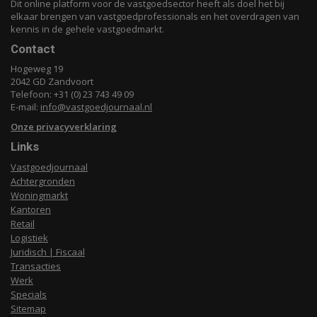
Dit online platform voor de vastgoedsector heeft als doel het bij
elkaar brengen van vastgoedprofessionals en het overdragen van
kennis in de gehele vastgoedmarkt.
Contact
Hogeweg 19
2042 GD Zandvoort
Telefoon: +31 (0) 23 743 49 09
E-mail:
info@vastgoedjournaal.nl
Onze privacyverklaring
Links
Vastgoedjournaal
Achtergronden
Woningmarkt
Kantoren
Retail
Logistiek
Juridisch | Fiscaal
Transacties
Werk
Specials
Sitemap