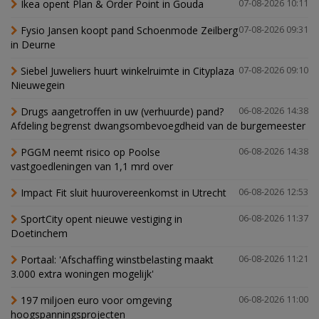
Ikea opent Plan & Order Point in Gouda
07-08-2026 10:11
Fysio Jansen koopt pand Schoenmode Zeilberg
07-08-2026 09:31
in Deurne
Siebel Juweliers huurt winkelruimte in Cityplaza
07-08-2026 09:10
Nieuwegein
Drugs aangetroffen in uw (verhuurde) pand?
06-08-2026 14:38
Afdeling begrenst dwangsombevoegdheid van de burgemeester
PGGM neemt risico op Poolse
06-08-2026 14:38
vastgoedleningen van 1,1 mrd over
Impact Fit sluit huurovereenkomst in Utrecht
06-08-2026 12:53
SportCity opent nieuwe vestiging in
06-08-2026 11:37
Doetinchem
Portaal: 'Afschaffing winstbelasting maakt
06-08-2026 11:21
3.000 extra woningen mogelijk'
197 miljoen euro voor omgeving
06-08-2026 11:00
hoogspanningsprojecten