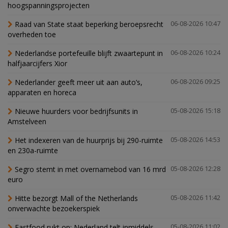
hoogspanningsprojecten
Raad van State staat beperking beroepsrecht
06-08-2026 10:47
overheden toe
Nederlandse portefeuille blijft zwaartepunt in
06-08-2026 10:24
halfjaarcijfers Xior
Nederlander geeft meer uit aan auto’s,
06-08-2026 09:25
apparaten en horeca
Nieuwe huurders voor bedrijfsunits in
05-08-2026 15:18
Amstelveen
Het indexeren van de huurprijs bij 290-ruimte
05-08-2026 14:53
en 230a-ruimte
Segro stemt in met overnamebod van 16 mrd
05-08-2026 12:28
euro
Hitte bezorgt Mall of the Netherlands
05-08-2026 11:42
onverwachte bezoekerspiek
Fastfood rukt op: Nederland telt inmiddels
05-08-2026 11:02