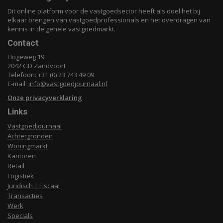
Dit online platform voor de vastgoedsector heeft als doel het bij
elkaar brengen van vastgoedprofessionals en het overdragen van
kennis in de gehele vastgoedmarkt.
Contact
Hogeweg 19
2042 GD Zandvoort
Telefoon: +31 (0) 23 743 49 09
E-mail:
info@vastgoedjournaal.nl
Onze privacyverklaring
Links
Vastgoedjournaal
Achtergronden
Woningmarkt
Kantoren
Retail
Logistiek
Juridisch | Fiscaal
Transacties
Werk
Specials