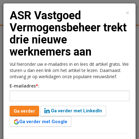
×
ASR Vastgoed
1
Toggl
Vermogensbeheer trekt
tiek
Juridisch | Fiscaal
Transacties
Werk
Specials
drie nieuwe
werknemers aan
ASR Vastgoed
Vermogensbeheer trekt
Vul hieronder uw e-mailadres in en lees dit artikel gratis. We
sturen u dan een link om het artikel te lezen. Daarnaast
drie nieuwe werknemers
ontvang je op werkdagen onze populaire nieuwsbrief.
E-mailadres
*
:
aan
Kimberly Camu
7 februari 2017 om 11:01
Ga verder met LinkedIn
Ga verder
10 jaar geleden aangepast
1 minuut leestijd
Ga verder met Google
Drie nieuwe werknemers zijn onlangs in dienst
getreden bij a.s.r. Vastgoed Vermogensbeheer. Welke