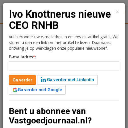
×
Ivo Knottnerus nieuwe
1
Toggl
CEO RNHB
tiek
Juridisch | Fiscaal
Transacties
Werk
Specials
Vul hieronder uw e-mailadres in en lees dit artikel gratis. We
sturen u dan een link om het artikel te lezen. Daarnaast
Ivo Knottnerus nieuwe
ontvang je op werkdagen onze populaire nieuwsbrief.
E-mailadres
*
:
CEO RNHB
Kimberly Camu
24 januari 2017 om 11:26
Ga verder met LinkedIn
Ga verder
10 jaar geleden aangepast
1 minuut leestijd
Ga verder met Google
RNHB, specialist in hypothecaire leningen voor
beleggingsvastgoed, zal straks verder gaan onder
leiding van nieuwe CEO Ivo Knottnerus. Daarnaast zal
Bent u abonnee van
Richard van Altena starten als Chief Financial & Risk
Vastgoedjournaal.nl?
Officer.