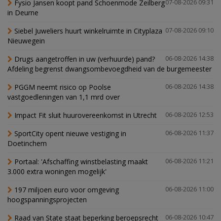
Fysio Jansen koopt pand Schoenmode Zeilberg
07-08-2026 09:31
in Deurne
Siebel Juweliers huurt winkelruimte in Cityplaza
07-08-2026 09:10
Nieuwegein
Drugs aangetroffen in uw (verhuurde) pand?
06-08-2026 14:38
Afdeling begrenst dwangsombevoegdheid van de burgemeester
PGGM neemt risico op Poolse
06-08-2026 14:38
vastgoedleningen van 1,1 mrd over
Impact Fit sluit huurovereenkomst in Utrecht
06-08-2026 12:53
SportCity opent nieuwe vestiging in
06-08-2026 11:37
Doetinchem
Portaal: 'Afschaffing winstbelasting maakt
06-08-2026 11:21
3.000 extra woningen mogelijk'
197 miljoen euro voor omgeving
06-08-2026 11:00
hoogspanningsprojecten
Raad van State staat beperking beroepsrecht
06-08-2026 10:47