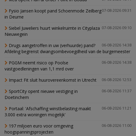
Fysio Jansen koopt pand Schoenmode Zeilberg
07-08-2026 09:31
in Deurne
Siebel Juweliers huurt winkelruimte in Cityplaza
07-08-2026 09:10
Nieuwegein
Drugs aangetroffen in uw (verhuurde) pand?
06-08-2026 14:38
Afdeling begrenst dwangsombevoegdheid van de burgemeester
PGGM neemt risico op Poolse
06-08-2026 14:38
vastgoedleningen van 1,1 mrd over
Impact Fit sluit huurovereenkomst in Utrecht
06-08-2026 12:53
SportCity opent nieuwe vestiging in
06-08-2026 11:37
Doetinchem
Portaal: 'Afschaffing winstbelasting maakt
06-08-2026 11:21
3.000 extra woningen mogelijk'
197 miljoen euro voor omgeving
06-08-2026 11:00
hoogspanningsprojecten