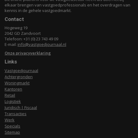
elkaar brengen van vastgoedprofessionals en het overdragen van
kennis in de gehele vastgoedmarkt.
Contact
Hogeweg 19
2042 GD Zandvoort
Telefoon: +31 (0) 23 743 49 09
E-mail:
info@vastgoedjournaal.nl
Onze privacyverklaring
Links
Vastgoedjournaal
Achtergronden
Woningmarkt
Kantoren
Retail
Logistiek
Juridisch | Fiscaal
Transacties
Werk
Specials
Sitemap