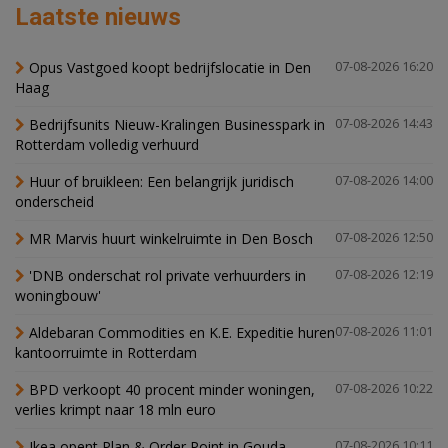
Laatste nieuws
Opus Vastgoed koopt bedrijfslocatie in Den
07-08-2026 16:20
Haag
Bedrijfsunits Nieuw-Kralingen Businesspark in
07-08-2026 14:43
Rotterdam volledig verhuurd
Huur of bruikleen: Een belangrijk juridisch
07-08-2026 14:00
onderscheid
MR Marvis huurt winkelruimte in Den Bosch
07-08-2026 12:50
'DNB onderschat rol private verhuurders in
07-08-2026 12:19
woningbouw'
Aldebaran Commodities en K.E. Expeditie huren
07-08-2026 11:01
kantoorruimte in Rotterdam
BPD verkoopt 40 procent minder woningen,
07-08-2026 10:22
verlies krimpt naar 18 mln euro
Ikea opent Plan & Order Point in Gouda
07-08-2026 10:11