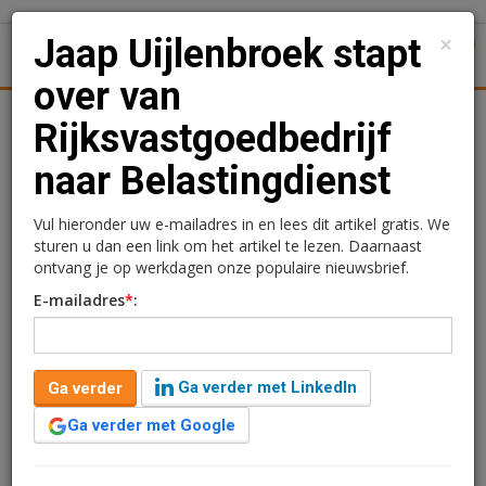
×
Jaap Uijlenbroek stapt
1
Toggl
over van
Achtergronden
Woningmarkt
Kantore
Nieuws
Uitgelicht
Rijksvastgoedbedrijf
naar Belastingdienst
Jaap Uijlenbroek stapt
over van
Vul hieronder uw e-mailadres in en lees dit artikel gratis. We
sturen u dan een link om het artikel te lezen. Daarnaast
Rijksvastgoedbedrijf naar
ontvang je op werkdagen onze populaire nieuwsbrief.
E-mailadres
*
:
Belastingdienst
Rogier Hentenaar
20 januari 2017 om 15:27
Ga verder met LinkedIn
Ga verder
1 minuut leestijd
Ga verder met Google
Het Rijksvastgoedbedrijf kan omzien naar een nieuwe
directeur-generaal nu Jaap Uijlenbroek overstapt naar