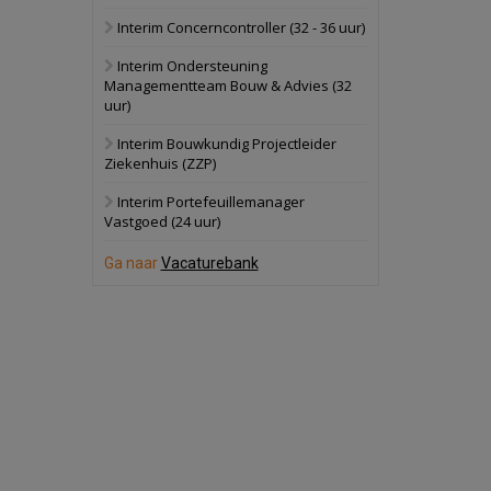
Interim Concerncontroller (32 - 36 uur)
Schuinesloot
Bekijk
Interim Ondersteuning
27 augustus 2026
Binnenvaartschip
Managementteam Bouw & Advies (32
uur)
Panheel
Bekijk
Interim Bouwkundig Projectleider
Ziekenhuis (ZZP)
17 september 2026
Voormalig
politiebureau
Interim Portefeuillemanager
Vastgoed (24 uur)
Dordrecht
Bekijk
Ga naar
Vacaturebank
17 september 2026
Voormalig
politiebureau
Hilversum
Bekijk
17 september 2026
Voormalig
politiebureau
Zaandam
Bekijk
8 september 2026
Zorgcomplex