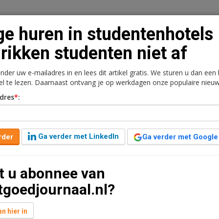
e huren in studentenhotels
rikken studenten niet af
onder uw e-mailadres in en lees dit artikel gratis. We sturen u dan een
n
Vacaturebank
Contact
Abonnementen
kel te lezen. Daarnaast ontvang je op werkdagen onze populaire nieuw
dres
*
:
rkt
Kantoren
Retail
Logistiek
Juridisch | Fiscaa
tenhotels schrikken
Ga verder met LinkedIn
rder
Ga verder met Google
t u abonnee van
2 minuten leestijd
tgoedjournaal.nl?
ureel blijft, zal er behoefte bestaan aan
ten blijken zeer gecharmeerd te zijn van concepten
n hier in