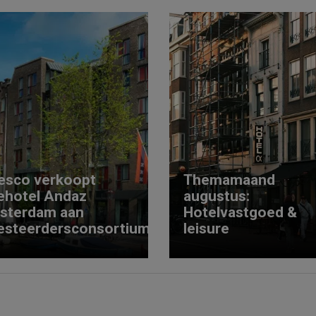
esco verkoopt
Themamaand
ehotel Andaz
augustus:
sterdam aan
Hotelvastgoed &
esteerdersconsortium
leisure