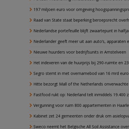
197 miljoen euro voor omgeving hoogspanningspr
Raad van State staat beperking beroepsrecht over
Nederlandse portefeuille blijft zwaartepunt in halfja
Nederlander geeft meer uit aan auto’s, apparaten 
Nieuwe huurders voor bedrijfsunits in Amstelveen
Het indexeren van de huurprijs bij 290-ruimte en 2
Segro stemt in met overnamebod van 16 mrd euro
Hitte bezorgt Mall of the Netherlands onverwacht
Fastfood rukt op: Nederland telt inmiddels 19.400 
Vergunning voor ruim 800 appartementen in Haarlem
Kabinet zet 24 gemeenten onder druk om asielopva
Sweco neemt het Belgische All Soil Assistance over