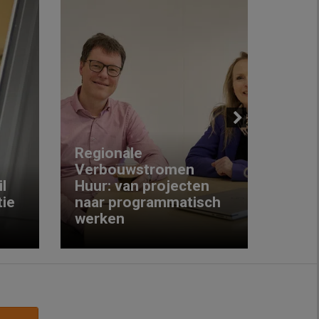
Next
Regionale
Verbouwstromen
‘We w
l
Huur: van projecten
koop
ie
naar programmatisch
gewo
werken
krijg