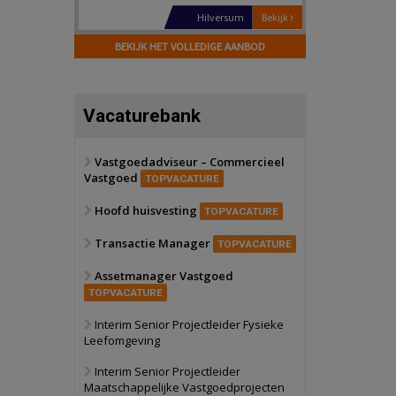
Hilversum
Bekijk
17 september 2026
BEKIJK HET VOLLEDIGE AANBOD
Voormalig
politiebureau
Zaandam
Bekijk
Vacaturebank
8 september 2026
Zorgcomplex
Vastgoedadviseur – Commercieel
Vastgoed
Zwanenburg
Bekijk
TOPVACATURE
6 oktober 2026
Hoofd huisvesting
Transformatieobject
TOPVACATURE
Transactie Manager
TOPVACATURE
Schiedam
Bekijk
Assetmanager Vastgoed
22 september 2026
Attractiepark
TOPVACATURE
Interim Senior Projectleider Fysieke
Leefomgeving
Oranje
Bekijk
28 september 2026
Interim Senior Projectleider
Grootschalig
Maatschappelijke Vastgoedprojecten
bedrijventerrein