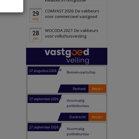
Schiedam
Bekijk
COMVAST 2026: De vakbeurs
29
22 september 2026
Attractiepark
voor commercieel vastgoed
sep
WOCODA 2027: De vakbeurs
28
Oranje
Bekijk
voor volkshuisvesting
jan
28 september 2026
Grootschalig
bedrijventerrein
Schuinesloot
Bekijk
27 augustus 2026
Binnenvaartschip
Panheel
Bekijk
17 september 2026
Voormalig
politiebureau
Dordrecht
Bekijk
17 september 2026
Voormalig
politiebureau