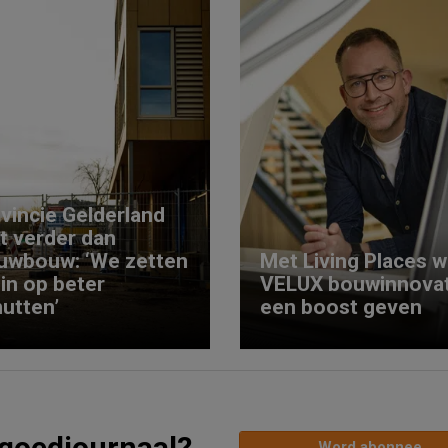
vincie Gelderland
kt verder dan
uwbouw: ‘We zetten
Met Living Places wi
 in op beter
VELUX bouwinnovat
utten’
een boost geven
tgoedjournaal?
Word abonnee