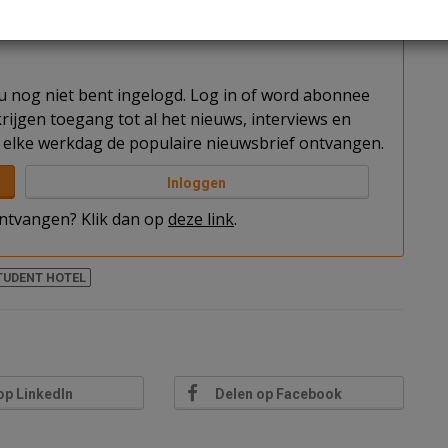
t u nog niet bent ingelogd. Log in of word abonnee
rijgen toegang tot al het nieuws, interviews en
elke werkdag de populaire nieuwsbrief ontvangen.
Inloggen
 ontvangen? Klik dan op
deze link
.
TUDENT HOTEL
op LinkedIn
Delen op Facebook