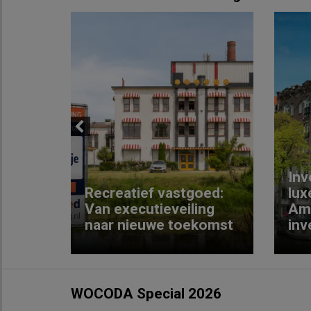
Previous
Inv
e
Recreatief vastgoed:
lux
t met
Van executieveiling
Am
naar nieuwe toekomst
inv
WOCODA Special 2026