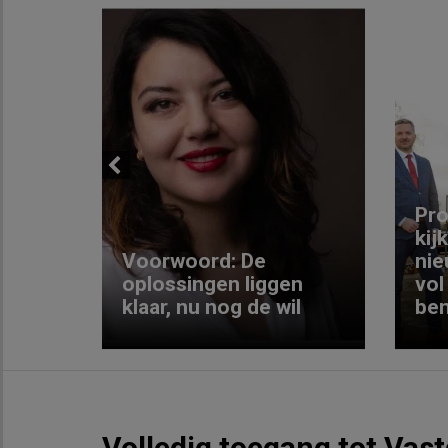
Previous
ng:
Pro
kij
Voorwoord: De
nie
ke
oplossingen liggen
vol
klaar, nu nog de wil
ben
Volledig toegang tot Vas