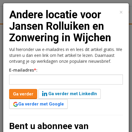
×
Andere locatie voor
1
Toggl
Jansen Rolluiken en
tiek
Juridisch | Fiscaal
Transacties
Werk
Specials
Zonwering in Wijchen
Andere locatie voor
Vul hieronder uw e-mailadres in en lees dit artikel gratis. We
sturen u dan een link om het artikel te lezen. Daarnaast
Jansen Rolluiken en
ontvang je op werkdagen onze populaire nieuwsbrief.
E-mailadres
*
:
Zonwering in Wijchen
Charlotte Bijenveld
16 januari 2017 om 09:58
Ga verder met LinkedIn
Ga verder
10 jaar geleden aangepast
1 minuut leestijd
Ga verder met Google
Jansen Rolluiken en Zonwering is per 1 januari
verhuisd naar de Nieuweweg 200 in Wijchen. Zij hebben
op deze locatie een showroom van 640 m2, een
Bent u abonnee van
bedrijfsruimte van 455 m2 gehuurd en 26