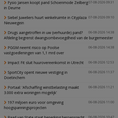
Fysio Jansen koopt pand Schoenmode Zeilberg
07-08-2026 09:31
in Deurne
Siebel Juweliers huurt winkelruimte in Cityplaza
07-08-2026 09:10
Nieuwegein
Drugs aangetroffen in uw (verhuurde) pand?
06-08-2026 14:38
Afdeling begrenst dwangsombevoegdheid van de burgemeester
PGGM neemt risico op Poolse
06-08-2026 14:38
vastgoedleningen van 1,1 mrd over
Impact Fit sluit huurovereenkomst in Utrecht
06-08-2026 12:53
SportCity opent nieuwe vestiging in
06-08-2026 11:37
Doetinchem
Portaal: 'Afschaffing winstbelasting maakt
06-08-2026 11:21
3.000 extra woningen mogelijk'
197 miljoen euro voor omgeving
06-08-2026 11:00
hoogspanningsprojecten
Raad van State staat beperking beroepsrecht
06-08-2026 10:47