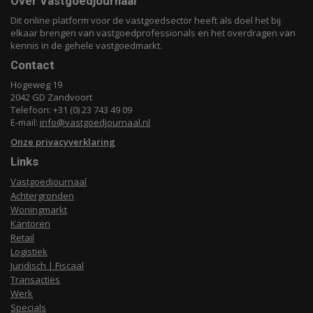
Over Vastgoedjournaal
Dit online platform voor de vastgoedsector heeft als doel het bij
elkaar brengen van vastgoedprofessionals en het overdragen van
kennis in de gehele vastgoedmarkt.
Contact
Hogeweg 19
2042 GD Zandvoort
Telefoon: +31 (0) 23 743 49 09
E-mail:
info@vastgoedjournaal.nl
Onze privacyverklaring
Links
Vastgoedjournaal
Achtergronden
Woningmarkt
Kantoren
Retail
Logistiek
Juridisch | Fiscaal
Transacties
Werk
Specials