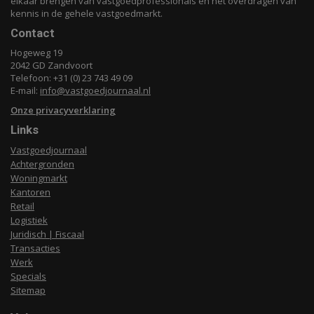
elkaar brengen van vastgoedprofessionals en het overdragen van
kennis in de gehele vastgoedmarkt.
Contact
Hogeweg 19
2042 GD Zandvoort
Telefoon: +31 (0) 23 743 49 09
E-mail:
info@vastgoedjournaal.nl
Onze privacyverklaring
Links
Vastgoedjournaal
Achtergronden
Woningmarkt
Kantoren
Retail
Logistiek
Juridisch | Fiscaal
Transacties
Werk
Specials
Sitemap