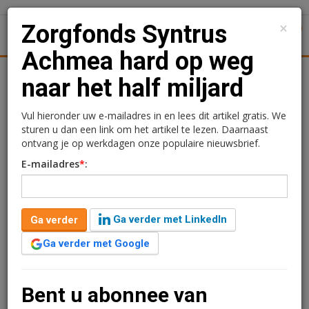
×
Zorgfonds Syntrus
1
Toggl
Achmea hard op weg
Achtergronden
Woningmarkt
Kantore
Nieuws
Uitgelicht
naar het half miljard
Zorgfonds Syntrus
Vul hieronder uw e-mailadres in en lees dit artikel gratis. We
sturen u dan een link om het artikel te lezen. Daarnaast
Achmea hard op weg naar
ontvang je op werkdagen onze populaire nieuwsbrief.
E-mailadres
*
:
het half miljard
Rogier Hentenaar
22 december 2016 om 12:23
Ga verder met LinkedIn
Ga verder
2 minuten leestijd
Ga verder met Google
Syntrus Achmea Real Estate & Finance heeft ruim €100
miljoen opgehaald voor het Achmea Dutch Health Care
Property Fund (ADHCPF). Daarvan is €75 miljoen
Bent u abonnee van
afkomstig van een nieuwe participant.