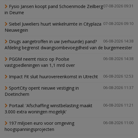
Fysio Jansen koopt pand Schoenmode Zeilberg
07-08-2026 09:31
in Deurne
Siebel Juweliers huurt winkelruimte in Cityplaza
07-08-2026 09:10
Nieuwegein
Drugs aangetroffen in uw (verhuurde) pand?
06-08-2026 14:38
Afdeling begrenst dwangsombevoegdheid van de burgemeester
PGGM neemt risico op Poolse
06-08-2026 14:38
vastgoedleningen van 1,1 mrd over
Impact Fit sluit huurovereenkomst in Utrecht
06-08-2026 12:53
SportCity opent nieuwe vestiging in
06-08-2026 11:37
Doetinchem
Portaal: 'Afschaffing winstbelasting maakt
06-08-2026 11:21
3.000 extra woningen mogelijk'
197 miljoen euro voor omgeving
06-08-2026 11:00
hoogspanningsprojecten