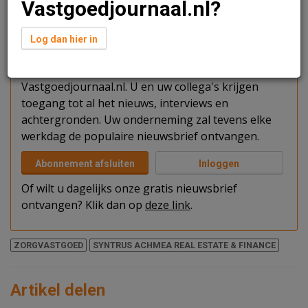
Vastgoedjournaal.nl?
Verder lezen?
Log dan hier in
U kunt het artikel niet volledig lezen omdat u nog
niet bent ingelogd. Log in of word abonnee van
Vastgoedjournaal.nl. U en uw collega's krijgen
toegang tot al het nieuws, interviews en
achtergronden. Uw onderneming zal tevens elke
werkdag de populaire nieuwsbrief ontvangen.
Abonnement afsluiten
Inloggen
Of wilt u dagelijks onze gratis nieuwsbrief
ontvangen? Klik dan op
deze link
.
ZORGVASTGOED
SYNTRUS ACHMEA REAL ESTATE & FINANCE
Artikel delen