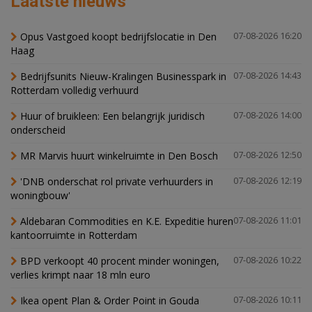
Laatste nieuws
Opus Vastgoed koopt bedrijfslocatie in Den
07-08-2026 16:20
Haag
Bedrijfsunits Nieuw-Kralingen Businesspark in
07-08-2026 14:43
Rotterdam volledig verhuurd
Huur of bruikleen: Een belangrijk juridisch
07-08-2026 14:00
onderscheid
MR Marvis huurt winkelruimte in Den Bosch
07-08-2026 12:50
'DNB onderschat rol private verhuurders in
07-08-2026 12:19
woningbouw'
Aldebaran Commodities en K.E. Expeditie huren
07-08-2026 11:01
kantoorruimte in Rotterdam
BPD verkoopt 40 procent minder woningen,
07-08-2026 10:22
verlies krimpt naar 18 mln euro
Ikea opent Plan & Order Point in Gouda
07-08-2026 10:11